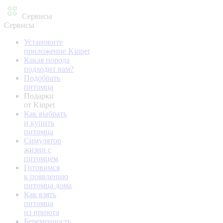
Сервисы
Сервисы
Установите
приложение Kinpet
Какая порода
подходит вам?
Подобрать
питомца
Подарки
от Kinpet
Как выбрать
и купить
питомца
Симулятор
жизни с
питомцем
Готовимся
к появлению
питомца дома
Как взять
питомца
из приюта
Беременность