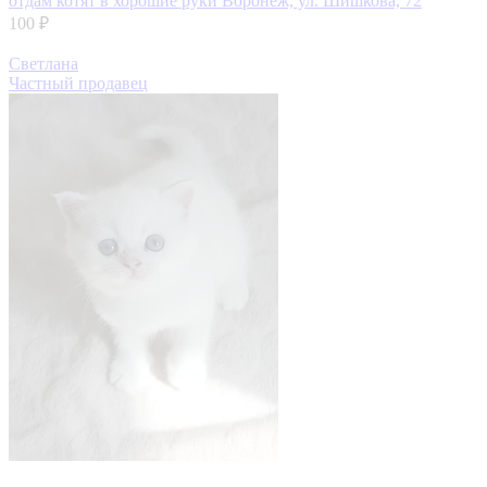
отдам котят в хорошие руки
Воронеж, ул. Шишкова, 72
100 ₽
Светлана
Частный продавец