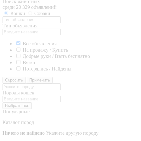
Поиск животных
среди 20 329 объявлений
Кошки
Собаки
Тип объявления
Все объявления
На продажу / Купить
Добрые руки / Взять бесплатно
Вязка
Потерялись / Найдены
Сбросить
Применить
Породы кошек
Выбрать все
Популярные
Каталог пород
Ничего не найдено
Укажите другую породу