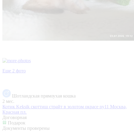
Еще 2 фото
Шотландская прямоухая кошка
2 мес.
Котик Keksik скоттиш страйт в золотом окрасе ny11
Москва,
Красная пл.
Договорная
Подарок
Документы проверены