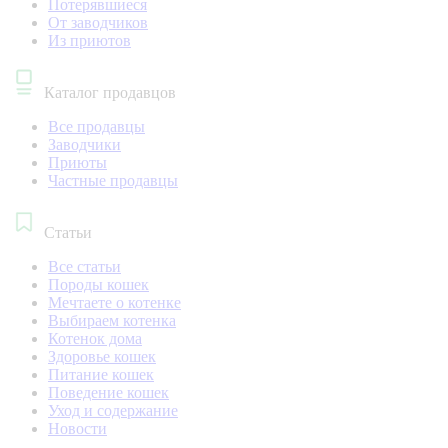
Потерявшиеся
От заводчиков
Из приютов
Каталог продавцов
Все продавцы
Заводчики
Приюты
Частные продавцы
Статьи
Все статьи
Породы кошек
Мечтаете о котенке
Выбираем котенка
Котенок дома
Здоровье кошек
Питание кошек
Поведение кошек
Уход и содержание
Новости