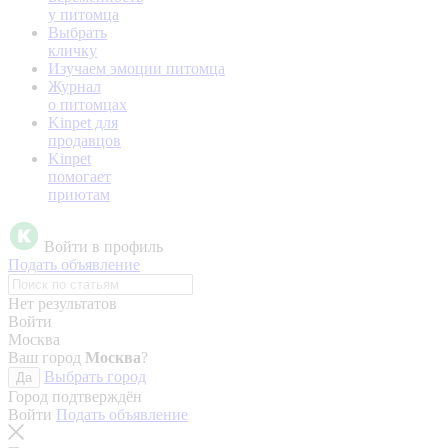
у питомца
Выбрать
кличку
Изучаем эмоции питомца
Журнал
о питомцах
Kinpet для
продавцов
Kinpet
помогает
приютам
Войти в профиль
Подать объявление
Нет результатов
Войти
Москва
Ваш город
Москва
?
Выбрать город
Да
Город подтверждён
Войти
Подать объявление