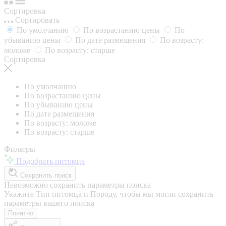
Сортировка
Сортировать
По умолчанию
По возрастанию цены
По
убыванию цены
По дате размещения
По возрасту:
моложе
По возрасту: старше
Сортировка
По умолчанию
По возрастанию цены
По убыванию цены
По дате размещения
По возрасту: моложе
По возрасту: старше
Фильтры
Подобрать питомца
Сохранить поиск
Невозможно сохранить параметры поиска
Укажите Тип питомца и Породу, чтобы мы могли сохранить
параметры вашего поиска
Понятно