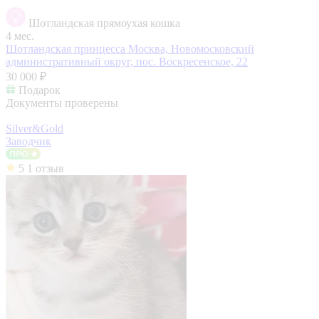
Шотландская прямоухая кошка
4 мес.
Шотландская принцесса
Москва, Новомосковский
административный округ, пос. Воскресенское, 22
30 000 ₽
Подарок
Документы проверены
Silver&Gold
Заводчик
5
1 отзыв