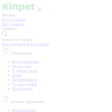
Москва
Всё о собаках
Всё о кошках
Сервисы
Поиск по статьям
Всё о собаках
Всё о кошках
Объявления
Все объявления
На продажу
В добрые руки
Вязка
Потерявшиеся
От заводчиков
Из приютов
Каталог продавцов
Все продавцы