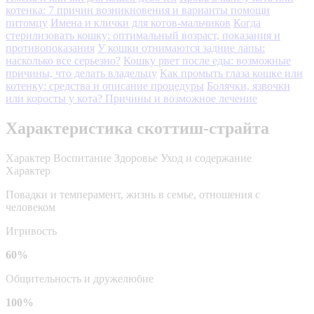
котенка: 7 причин возникновения и варианты помощи
питомцу
Имена и клички для котов-мальчиков
Когда
стерилизовать кошку: оптимальный возраст, показания и
противопоказания
У кошки отнимаются задние лапы:
насколько все серьезно?
Кошку рвет после еды: возможные
причины, что делать владельцу
Как промыть глаза кошке или
котенку: средства и описание процедуры
Болячки, язвочки
или коросты у кота? Причины и возможное лечение
Характеристика скоттиш-страйта
Характер
Воспитание
Здоровье
Уход и содержание
Характер
Повадки и темперамент, жизнь в семье, отношения с
человеком
Игривость
60%
Общительность и дружелюбие
100%