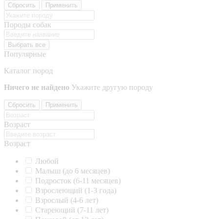
Сбросить
Применить
Породы собак
Выбрать все
Популярные
Каталог пород
Ничего не найдено
Укажите другую породу
Сбросить
Применить
Возраст
Возраст
Любой
Малыш (до 6 месяцев)
Подросток (6-11 месяцев)
Взрослеющий (1-3 года)
Взрослый (4-6 лет)
Стареющий (7-11 лет)