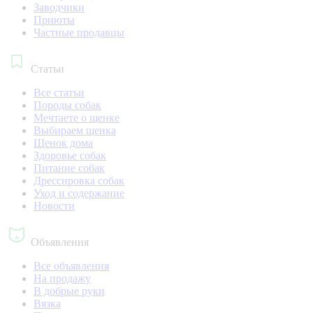
Заводчики
Приюты
Частные продавцы
Статьи
Все статьи
Породы собак
Мечтаете о щенке
Выбираем щенка
Щенок дома
Здоровье собак
Питание собак
Дрессировка собак
Уход и содержание
Новости
Объявления
Все объявления
На продажу
В добрые руки
Вязка