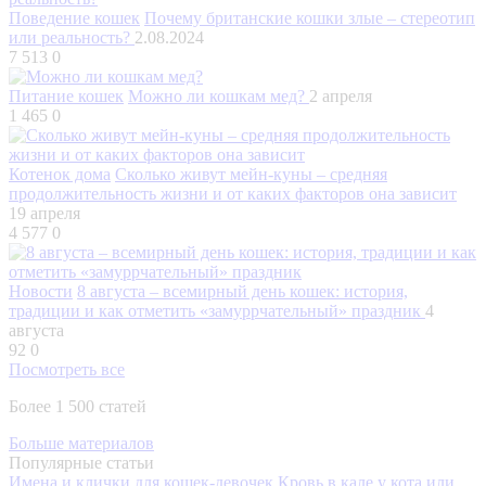
Поведение кошек
Почему британские кошки злые – стереотип
или реальность?
2.08.2024
7 513
0
Питание кошек
Можно ли кошкам мед?
2 апреля
1 465
0
Котенок дома
Сколько живут мейн-куны – средняя
продолжительность жизни и от каких факторов она зависит
19 апреля
4 577
0
Новости
8 августа – всемирный день кошек: история,
традиции и как отметить «замуррчательный» праздник
4
августа
92
0
Посмотреть все
Более 1 500 статей
Больше материалов
Популярные статьи
Имена и клички для кошек-девочек
Кровь в кале у кота или