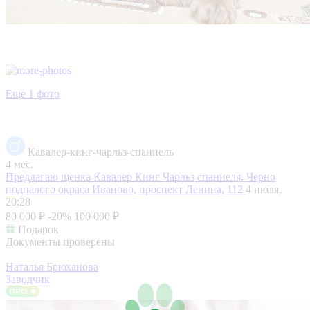
Еще 1 фото
Кавалер-кинг-чарльз-спаниель
4 мес.
Предлагаю щенка Кавалер Кинг Чарльз спаниеля. Черно
подпалого окраса
Иваново, проспект Ленина, 112
4 июля,
20:28
80 000 ₽
-20%
100 000 ₽
Подарок
Документы проверены
Наталья Брюханова
Заводчик