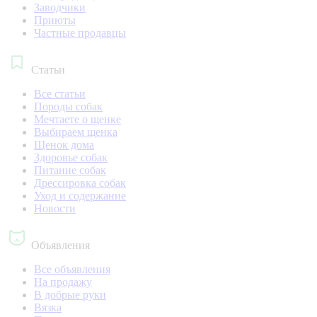
Заводчики
Приюты
Частные продавцы
Статьи
Все статьи
Породы собак
Мечтаете о щенке
Выбираем щенка
Щенок дома
Здоровье собак
Питание собак
Дрессировка собак
Уход и содержание
Новости
Объявления
Все объявления
На продажу
В добрые руки
Вязка