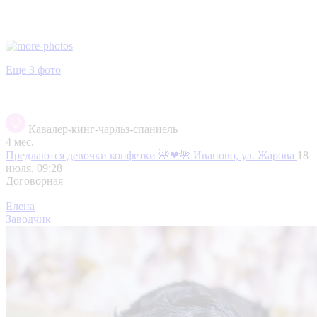
Еще 3 фото
Кавалер-кинг-чарльз-спаниель
4 мес.
Предлаются девочки конфетки 🌺❤🌺
Иваново, ул. Жарова
18
июля, 09:28
Договорная
Елена
Заводчик