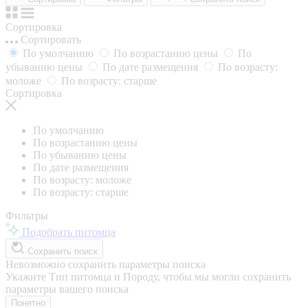
Сортировка
Сортировать
По умолчанию
По возрастанию цены
По
убыванию цены
По дате размещения
По возрасту:
моложе
По возрасту: старше
Сортировка
По умолчанию
По возрастанию цены
По убыванию цены
По дате размещения
По возрасту: моложе
По возрасту: старше
Фильтры
Подобрать питомца
Сохранить поиск
Невозможно сохранить параметры поиска
Укажите Тип питомца и Породу, чтобы мы могли сохранить
параметры вашего поиска
Понятно