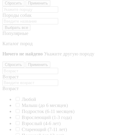
Сбросить
Применить
Породы собак
Выбрать все
Популярные
Каталог пород
Ничего не найдено
Укажите другую породу
Сбросить
Применить
Возраст
Возраст
Любой
Малыш (до 6 месяцев)
Подросток (6-11 месяцев)
Взрослеющий (1-3 года)
Взрослый (4-6 лет)
Стареющий (7-11 лет)