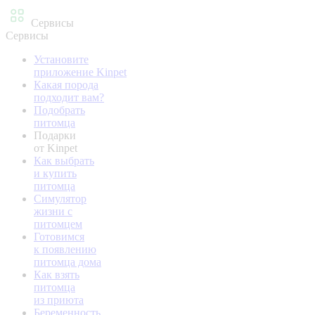
Сервисы
Сервисы
Установите
приложение Kinpet
Какая порода
подходит вам?
Подобрать
питомца
Подарки
от Kinpet
Как выбрать
и купить
питомца
Симулятор
жизни с
питомцем
Готовимся
к появлению
питомца дома
Как взять
питомца
из приюта
Беременность