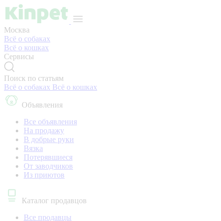
Москва
Всё о собаках
Всё о кошках
Сервисы
Поиск по статьям
Всё о собаках
Всё о кошках
Объявления
Все объявления
На продажу
В добрые руки
Вязка
Потерявшиеся
От заводчиков
Из приютов
Каталог продавцов
Все продавцы