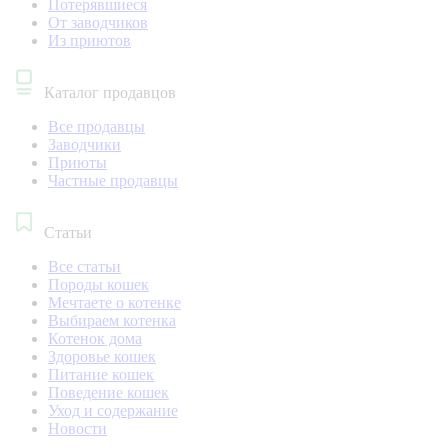
Потерявшиеся
От заводчиков
Из приютов
Каталог продавцов
Все продавцы
Заводчики
Приюты
Частные продавцы
Статьи
Все статьи
Породы кошек
Мечтаете о котенке
Выбираем котенка
Котенок дома
Здоровье кошек
Питание кошек
Поведение кошек
Уход и содержание
Новости