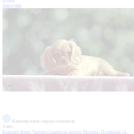
Заводчик
Кавалер-кинг-чарльз-спаниель
3 мес.
Кавалер Кинг Чарльз Спаниель щенок
Москва, Полярная ул.,