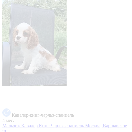
Кавалер-кинг-чарльз-спаниель
4 мес.
Мальчик Кавалер Кинг Чарльз спаниель
Москва, Варшавское
ш.