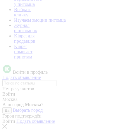
у питомца
Выбрать
кличку
Изучаем эмоции питомца
Журнал
о питомцах
Kinpet для
продавцов
Kinpet
помогает
приютам
Войти в профиль
Подать объявление
Нет результатов
Войти
Москва
Ваш город
Москва
?
Выбрать город
Да
Город подтверждён
Войти
Подать объявление