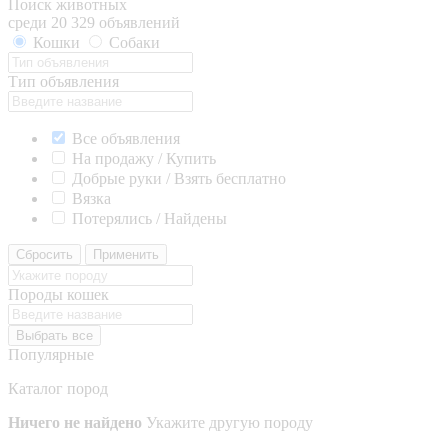
Поиск животных
среди 20 329 объявлений
Кошки
Собаки
Тип объявления
Все объявления
На продажу / Купить
Добрые руки / Взять бесплатно
Вязка
Потерялись / Найдены
Сбросить
Применить
Породы кошек
Выбрать все
Популярные
Каталог пород
Ничего не найдено
Укажите другую породу