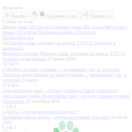
Включить
Фильтры
Сохранить поиск
Поделиться
Статьи по теме
Щенок дома
282 статьи
Здоровье собак
281 статья
Мечтаете о
щенке
153 статьи
Выбираем щенка
119 статей
Посмотреть все
Мечтаете о щенке
Породы собак, похожие на мопса: ТОП-12
больших и маленьких
15 июня 2024
70 763
0
Питание собак
Можно ли киви собакам — возможные «за» и
«против»
9 марта
11 638
0
Дрессировка собак
Бультерьеры злые – почему сложился такой
стереотип?
28 сентября 2024
7 144
1
Выбираем щенка
Бигль – гипоаллергенный или нет?
24 июля
2025
8 246
1