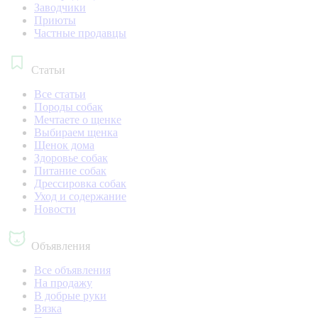
Заводчики
Приюты
Частные продавцы
Статьи
Все статьи
Породы собак
Мечтаете о щенке
Выбираем щенка
Щенок дома
Здоровье собак
Питание собак
Дрессировка собак
Уход и содержание
Новости
Объявления
Все объявления
На продажу
В добрые руки
Вязка