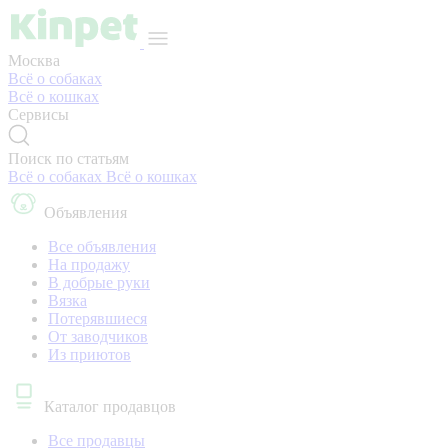
Москва
Всё о собаках
Всё о кошках
Сервисы
Поиск по статьям
Всё о собаках
Всё о кошках
Объявления
Все объявления
На продажу
В добрые руки
Вязка
Потерявшиеся
От заводчиков
Из приютов
Каталог продавцов
Все продавцы