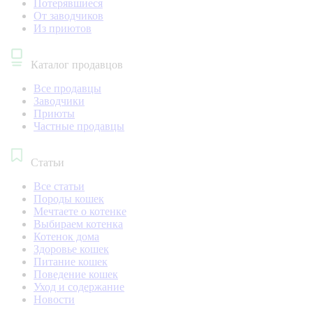
Потерявшиеся
От заводчиков
Из приютов
Каталог продавцов
Все продавцы
Заводчики
Приюты
Частные продавцы
Статьи
Все статьи
Породы кошек
Мечтаете о котенке
Выбираем котенка
Котенок дома
Здоровье кошек
Питание кошек
Поведение кошек
Уход и содержание
Новости