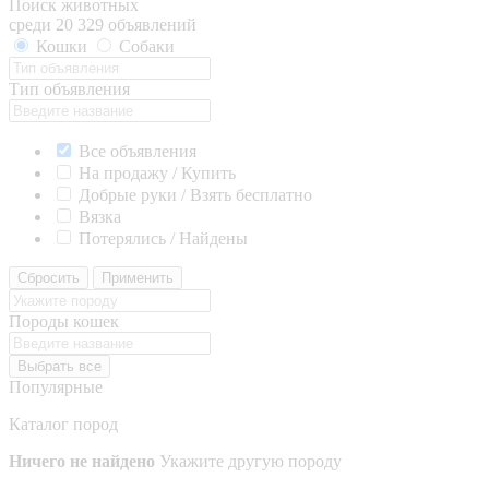
Поиск животных
среди 20 329 объявлений
Кошки
Собаки
Тип объявления
Все объявления
На продажу / Купить
Добрые руки / Взять бесплатно
Вязка
Потерялись / Найдены
Сбросить
Применить
Породы кошек
Выбрать все
Популярные
Каталог пород
Ничего не найдено
Укажите другую породу