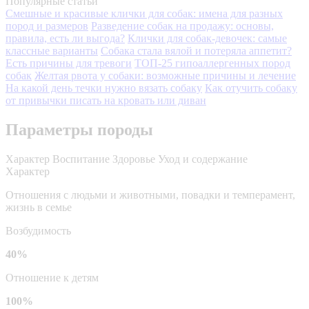
Популярные статьи
Смешные и красивые клички для собак: имена для разных
пород и размеров
Разведение собак на продажу: основы,
правила, есть ли выгода?
Клички для собак-девочек: самые
классные варианты
Собака стала вялой и потеряла аппетит?
Есть причины для тревоги
ТОП-25 гипоаллергенных пород
собак
Желтая рвота у собаки: возможные причины и лечение
На какой день течки нужно вязать собаку
Как отучить собаку
от привычки писать на кровать или диван
Параметры породы
Характер
Воспитание
Здоровье
Уход и содержание
Характер
Отношения с людьми и животными, повадки и темперамент,
жизнь в семье
Возбудимость
40%
Отношение к детям
100%