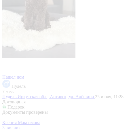
Нашел дом
Пудель
7 мес.
Пудель
Иркутская обл., Ангарск, ул. Алёшина
25 июля, 11:28
Договорная
Подарок
Документы проверены
Ксения Максимова
Заводчик