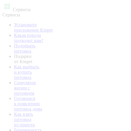
Сервисы
Сервисы
Установите
приложение Kinpet
Какая порода
подходит вам?
Подобрать
питомца
Подарки
от Kinpet
Как выбрать
и купить
питомца
Симулятор
жизни с
питомцем
Готовимся
к появлению
питомца дома
Как взять
питомца
из приюта
Беременность