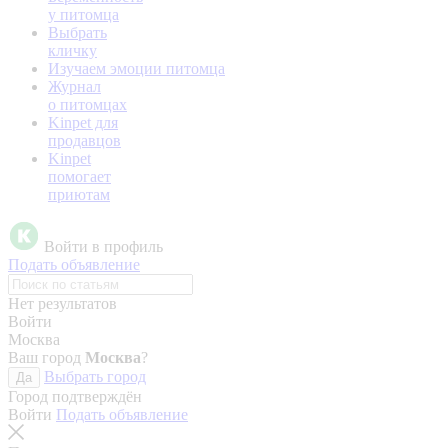
у питомца
Выбрать
кличку
Изучаем эмоции питомца
Журнал
о питомцах
Kinpet для
продавцов
Kinpet
помогает
приютам
Войти в профиль
Подать объявление
Нет результатов
Войти
Москва
Ваш город
Москва
?
Выбрать город
Да
Город подтверждён
Войти
Подать объявление