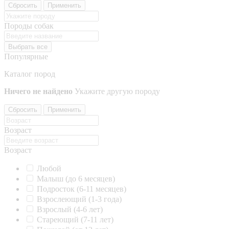
Сбросить
Применить
Породы собак
Выбрать все
Популярные
Каталог пород
Ничего не найдено
Укажите другую породу
Сбросить
Применить
Возраст
Возраст
Любой
Малыш (до 6 месяцев)
Подросток (6-11 месяцев)
Взрослеющий (1-3 года)
Взрослый (4-6 лет)
Стареющий (7-11 лет)