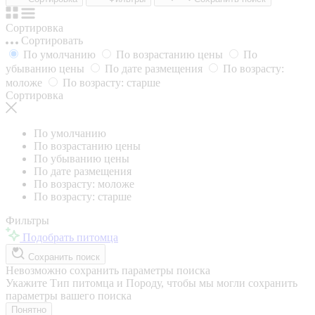
Сортировка
Сортировать
По умолчанию
По возрастанию цены
По
убыванию цены
По дате размещения
По возрасту:
моложе
По возрасту: старше
Сортировка
По умолчанию
По возрастанию цены
По убыванию цены
По дате размещения
По возрасту: моложе
По возрасту: старше
Фильтры
Подобрать питомца
Сохранить поиск
Невозможно сохранить параметры поиска
Укажите Тип питомца и Породу, чтобы мы могли сохранить
параметры вашего поиска
Понятно