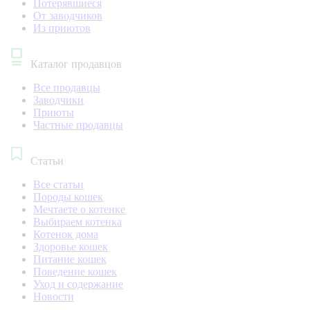
Потерявшиеся
От заводчиков
Из приютов
Каталог продавцов
Все продавцы
Заводчики
Приюты
Частные продавцы
Статьи
Все статьи
Породы кошек
Мечтаете о котенке
Выбираем котенка
Котенок дома
Здоровье кошек
Питание кошек
Поведение кошек
Уход и содержание
Новости