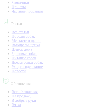
Заводчики
Приюты
Частные продавцы
Статьи
Все статьи
Породы собак
Мечтаете о щенке
Выбираем щенка
Щенок дома
Здоровье собак
Питание собак
Дрессировка собак
Уход и содержание
Новости
Объявления
Все объявления
На продажу
В добрые руки
Вязка