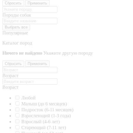
Сбросить
Применить
Породы собак
Выбрать все
Популярные
Каталог пород
Ничего не найдено
Укажите другую породу
Сбросить
Применить
Возраст
Возраст
Любой
Малыш (до 6 месяцев)
Подросток (6-11 месяцев)
Взрослеющий (1-3 года)
Взрослый (4-6 лет)
Стареющий (7-11 лет)