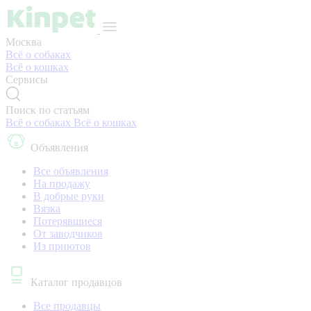
Москва
Всё о собаках
Всё о кошках
Сервисы
Поиск по статьям
Всё о собаках
Всё о кошках
Объявления
Все объявления
На продажу
В добрые руки
Вязка
Потерявшиеся
От заводчиков
Из приютов
Каталог продавцов
Все продавцы