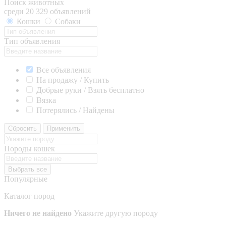
Поиск животных
среди 20 329 объявлений
Кошки
Собаки
Тип объявления
Все объявления
На продажу / Купить
Добрые руки / Взять бесплатно
Вязка
Потерялись / Найдены
Сбросить
Применить
Породы кошек
Выбрать все
Популярные
Каталог пород
Ничего не найдено
Укажите другую породу