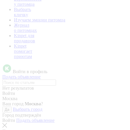
у питомца
Выбрать
кличку
Изучаем эмоции питомца
Журнал
о питомцах
Kinpet для
продавцов
Kinpet
помогает
приютам
Войти в профиль
Подать объявление
Нет результатов
Войти
Москва
Ваш город
Москва
?
Выбрать город
Да
Город подтверждён
Войти
Подать объявление