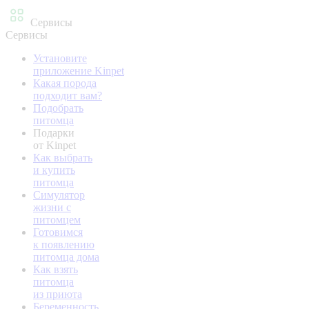
Сервисы
Сервисы
Установите
приложение Kinpet
Какая порода
подходит вам?
Подобрать
питомца
Подарки
от Kinpet
Как выбрать
и купить
питомца
Симулятор
жизни с
питомцем
Готовимся
к появлению
питомца дома
Как взять
питомца
из приюта
Беременность