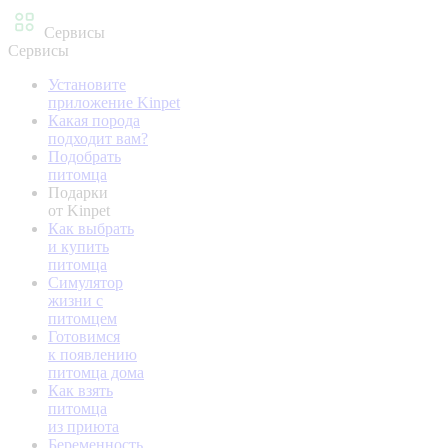
Сервисы
Сервисы
Установите
приложение Kinpet
Какая порода
подходит вам?
Подобрать
питомца
Подарки
от Kinpet
Как выбрать
и купить
питомца
Симулятор
жизни с
питомцем
Готовимся
к появлению
питомца дома
Как взять
питомца
из приюта
Беременность