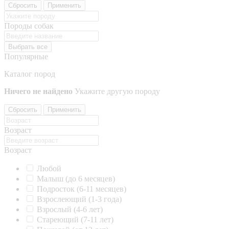
Сбросить
Применить
Породы собак
Выбрать все
Популярные
Каталог пород
Ничего не найдено
Укажите другую породу
Сбросить
Применить
Возраст
Возраст
Любой
Малыш (до 6 месяцев)
Подросток (6-11 месяцев)
Взрослеющий (1-3 года)
Взрослый (4-6 лет)
Стареющий (7-11 лет)