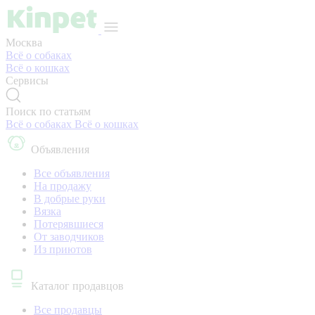
Москва
Всё о собаках
Всё о кошках
Сервисы
Поиск по статьям
Всё о собаках
Всё о кошках
Объявления
Все объявления
На продажу
В добрые руки
Вязка
Потерявшиеся
От заводчиков
Из приютов
Каталог продавцов
Все продавцы