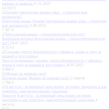
навыки и правила
21.11.2025
14 182
0
Поведение кошек
Почему британские кошки злые – стереотип
или реальность?
2.08.2024
7 507
0
Выбираем котенка
Бенгальская кошка – гипоаллергенная или
нет?
24.07.2025
8 513
0
Уход и содержание
Сколько длится беременность у сфинкса,
этапы и уход за кошкой в этот период
26.05.2025
4 868
0
Питание кошек
Можно ли кошкам сало?
2 апреля
1 786
0
Новости
8 августа – всемирный день кошек: история,
традиции и как отметить «замуррчательный» праздник
4
августа
87
0