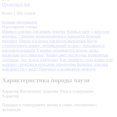
Посмотреть все
Более 1 500 статей
Больше материалов
Популярные статьи
Имена и клички для кошек-девочек
Кровь в кале у кота или
котенка: 7 причин возникновения и варианты помощи
питомцу
Имена и клички для котов-мальчиков
Когда
стерилизовать кошку: оптимальный возраст, показания и
противопоказания
У кошки отнимаются задние лапы:
насколько все серьезно?
Кошку рвет после еды: возможные
причины, что делать владельцу
Как промыть глаза кошке или
котенку: средства и описание процедуры
Болячки, язвочки
или коросты у кота? Причины и возможное лечение
Характеристика породы чаузи
Характер
Воспитание
Здоровье
Уход и содержание
Характер
Повадки и темперамент, жизнь в семье, отношения с
человеком