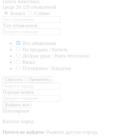
Поиск животных
среди 20 329 объявлений
Кошки
Собаки
Тип объявления
Все объявления
На продажу / Купить
Добрые руки / Взять бесплатно
Вязка
Потерялись / Найдены
Сбросить
Применить
Породы кошек
Выбрать все
Популярные
Каталог пород
Ничего не найдено
Укажите другую породу