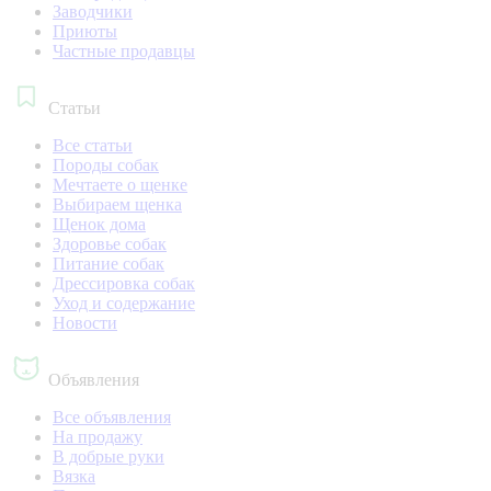
Заводчики
Приюты
Частные продавцы
Статьи
Все статьи
Породы собак
Мечтаете о щенке
Выбираем щенка
Щенок дома
Здоровье собак
Питание собак
Дрессировка собак
Уход и содержание
Новости
Объявления
Все объявления
На продажу
В добрые руки
Вязка