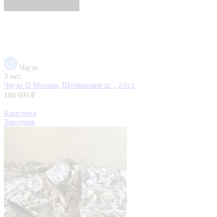
Чаузи
3 мес.
Чаузи f2
Москва, Щёлковское ш. , 2/1с1
180 000 ₽
Кристина
Заводчик