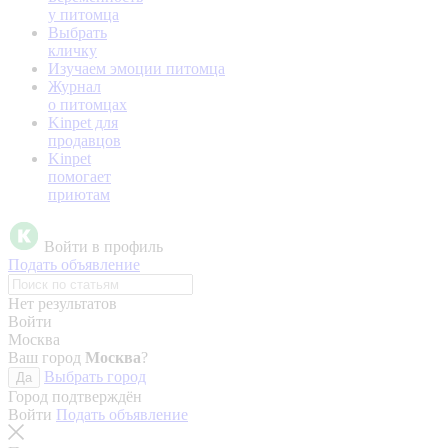
у питомца
Выбрать
кличку
Изучаем эмоции питомца
Журнал
о питомцах
Kinpet для
продавцов
Kinpet
помогает
приютам
Войти в профиль
Подать объявление
Нет результатов
Войти
Москва
Ваш город
Москва
?
Выбрать город
Да
Город подтверждён
Войти
Подать объявление