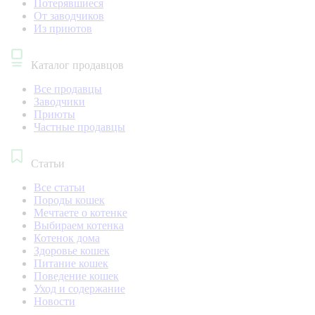
Потерявшиеся
От заводчиков
Из приютов
Каталог продавцов
Все продавцы
Заводчики
Приюты
Частные продавцы
Статьи
Все статьи
Породы кошек
Мечтаете о котенке
Выбираем котенка
Котенок дома
Здоровье кошек
Питание кошек
Поведение кошек
Уход и содержание
Новости