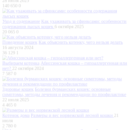
28 июля 2025
140 650
0
Уход и содержание
Как ухаживать за сфинксами: особенности
содержания лысых кошек
6 октября 2025
20 065
0
Поведение кошек
Как объяснить котенку, чего нельзя делать
16 августа 2024
36 129
1
Выбираем котенка
Абиссинская кошка – гипоаллергенная или
нет?
22 октября 2024
7 587
0
Здоровье кошек
Болезни бурманских кошек: основные
симптомы, методы лечения и рекомендации по профилактике
22 июля 2025
4 465
0
Котенок дома
Размеры и вес норвежской лесной кошки
21
июля
2 780
0