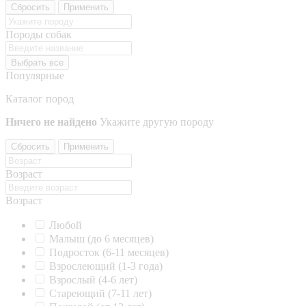
Сбросить
Применить
Породы собак
Выбрать все
Популярные
Каталог пород
Ничего не найдено
Укажите другую породу
Сбросить
Применить
Возраст
Возраст
Любой
Малыш (до 6 месяцев)
Подросток (6-11 месяцев)
Взрослеющий (1-3 года)
Взрослый (4-6 лет)
Стареющий (7-11 лет)