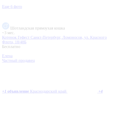
Еще 6 фото
Шотландская прямоухая кошка
~3 мес.
Котенок Гефест
Санкт-Петербург, Ломоносов, ул. Красного
Флота, 18/48Б
Бесплатно
Елена
Частный продавец
+
1
объявление
Краснодарский край
+
4