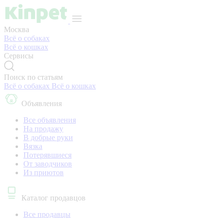
Москва
Всё о собаках
Всё о кошках
Сервисы
Поиск по статьям
Всё о собаках
Всё о кошках
Объявления
Все объявления
На продажу
В добрые руки
Вязка
Потерявшиеся
От заводчиков
Из приютов
Каталог продавцов
Все продавцы