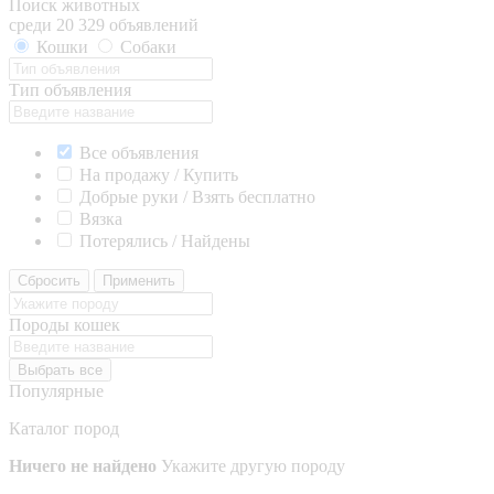
Поиск животных
среди 20 329 объявлений
Кошки
Собаки
Тип объявления
Все объявления
На продажу / Купить
Добрые руки / Взять бесплатно
Вязка
Потерялись / Найдены
Сбросить
Применить
Породы кошек
Выбрать все
Популярные
Каталог пород
Ничего не найдено
Укажите другую породу