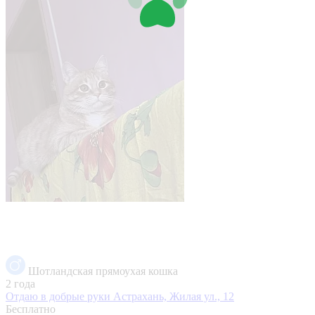
Шотландская прямоухая кошка
2 года
Отдаю в добрые руки
Астрахань, Жилая ул., 12
Бесплатно