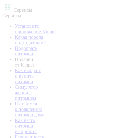
Сервисы
Сервисы
Установите
приложение Kinpet
Какая порода
подходит вам?
Подобрать
питомца
Подарки
от Kinpet
Как выбрать
и купить
питомца
Симулятор
жизни с
питомцем
Готовимся
к появлению
питомца дома
Как взять
питомца
из приюта
Беременность