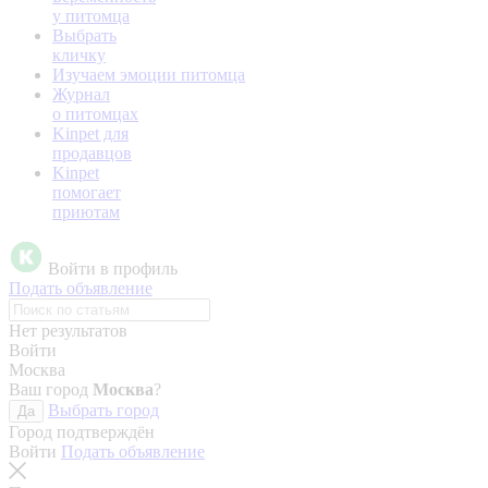
у питомца
Выбрать
кличку
Изучаем эмоции питомца
Журнал
о питомцах
Kinpet для
продавцов
Kinpet
помогает
приютам
Войти в профиль
Подать объявление
Нет результатов
Войти
Москва
Ваш город
Москва
?
Выбрать город
Да
Город подтверждён
Войти
Подать объявление