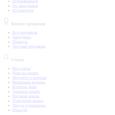
Потерявшиеся
От заводчиков
Из приютов
Каталог продавцов
Все продавцы
Заводчики
Приюты
Частные продавцы
Статьи
Все статьи
Породы кошек
Мечтаете о котенке
Выбираем котенка
Котенок дома
Здоровье кошек
Питание кошек
Поведение кошек
Уход и содержание
Новости