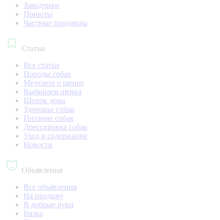
Заводчики
Приюты
Частные продавцы
Статьи
Все статьи
Породы собак
Мечтаете о щенке
Выбираем щенка
Щенок дома
Здоровье собак
Питание собак
Дрессировка собак
Уход и содержание
Новости
Объявления
Все объявления
На продажу
В добрые руки
Вязка