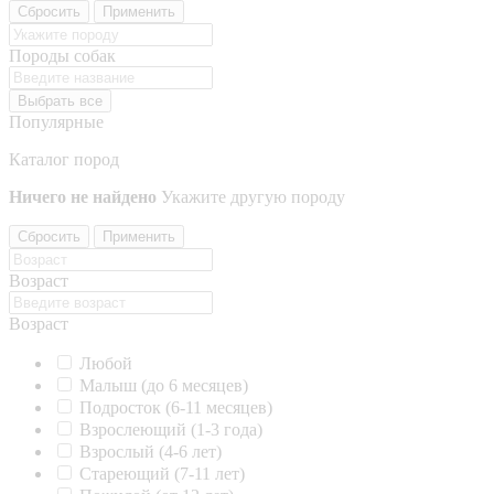
Сбросить
Применить
Породы собак
Выбрать все
Популярные
Каталог пород
Ничего не найдено
Укажите другую породу
Сбросить
Применить
Возраст
Возраст
Любой
Малыш (до 6 месяцев)
Подросток (6-11 месяцев)
Взрослеющий (1-3 года)
Взрослый (4-6 лет)
Стареющий (7-11 лет)