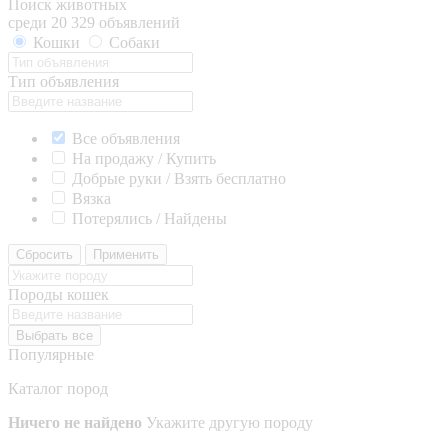
Поиск животных
среди 20 329 объявлений
Кошки
Собаки
Тип объявления
Все объявления
На продажу / Купить
Добрые руки / Взять бесплатно
Вязка
Потерялись / Найдены
Сбросить
Применить
Породы кошек
Выбрать все
Популярные
Каталог пород
Ничего не найдено
Укажите другую породу