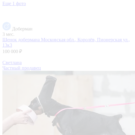
Еще 1 фото
Доберман
3 мес.
Щенок добермана
Московская обл., Королёв, Пионерская ул.,
13к3
100 000 ₽
Светлана
Частный продавец