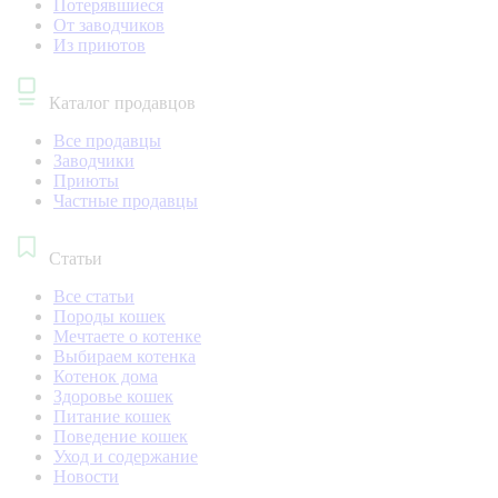
Потерявшиеся
От заводчиков
Из приютов
Каталог продавцов
Все продавцы
Заводчики
Приюты
Частные продавцы
Статьи
Все статьи
Породы кошек
Мечтаете о котенке
Выбираем котенка
Котенок дома
Здоровье кошек
Питание кошек
Поведение кошек
Уход и содержание
Новости