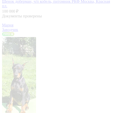
Щенок доберман, ч/п кобель, питомник РКФ
Москва, Красная
пл.
100 000 ₽
Документы проверены
Мария
Заводчик