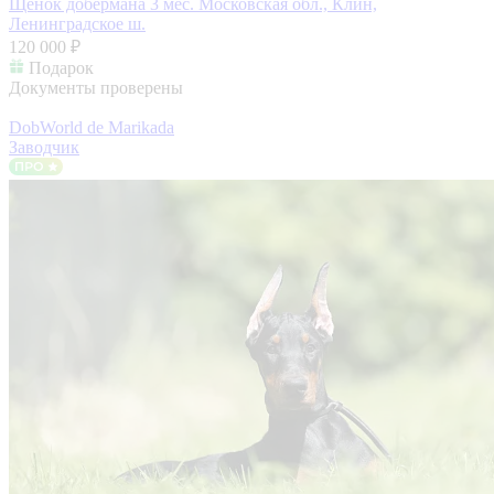
Щенок добермана 3 мес.
Московская обл., Клин,
Ленинградское ш.
120 000 ₽
Подарок
Документы проверены
DobWorld de Marikada
Заводчик