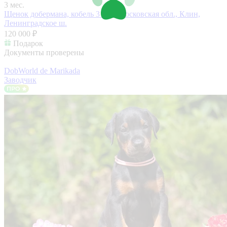
3 мес.
Щенок добермана, кобель 3 мес.
Московская обл., Клин,
Ленинградское ш.
120 000 ₽
Подарок
Документы проверены
DobWorld de Marikada
Заводчик