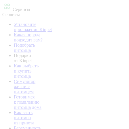
Сервисы
Сервисы
Установите
приложение Kinpet
Какая порода
подходит вам?
Подобрать
питомца
Подарки
от Kinpet
Как выбрать
и купить
питомца
Симулятор
жизни с
питомцем
Готовимся
к появлению
питомца дома
Как взять
питомца
из приюта
Беременность