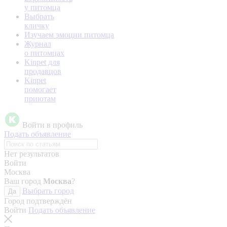
у питомца
Выбрать
кличку
Изучаем эмоции питомца
Журнал
о питомцах
Kinpet для
продавцов
Kinpet
помогает
приютам
Войти в профиль
Подать объявление
Нет результатов
Войти
Москва
Ваш город
Москва
?
Выбрать город
Да
Город подтверждён
Войти
Подать объявление