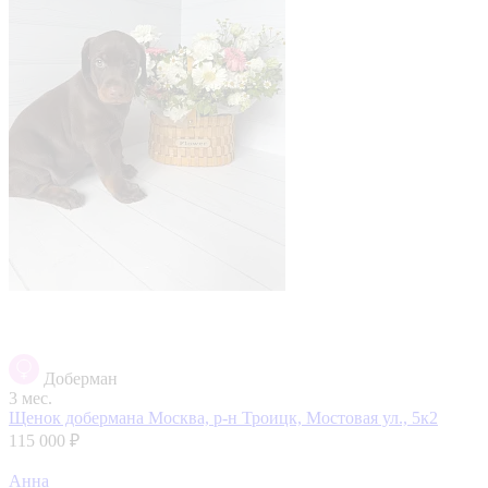
Доберман
3 мес.
Щенок добермана
Москва, р-н Троицк, Мостовая ул., 5к2
115 000 ₽
Анна