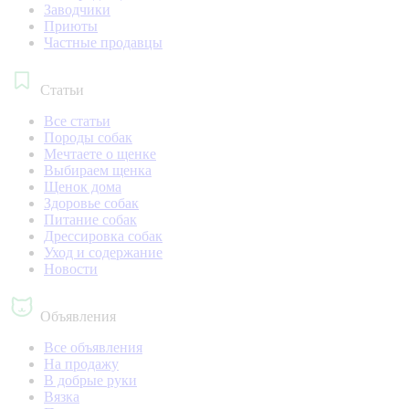
Заводчики
Приюты
Частные продавцы
Статьи
Все статьи
Породы собак
Мечтаете о щенке
Выбираем щенка
Щенок дома
Здоровье собак
Питание собак
Дрессировка собак
Уход и содержание
Новости
Объявления
Все объявления
На продажу
В добрые руки
Вязка