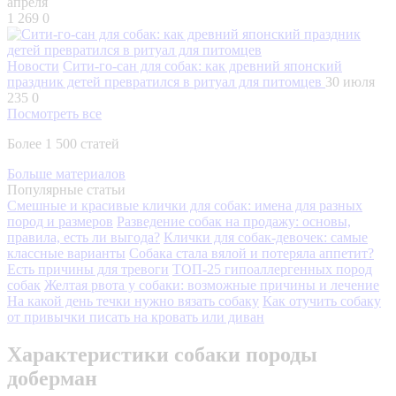
апреля
1 269
0
Новости
Сити-го-сан для собак: как древний японский
праздник детей превратился в ритуал для питомцев
30 июля
235
0
Посмотреть все
Более 1 500 статей
Больше материалов
Популярные статьи
Смешные и красивые клички для собак: имена для разных
пород и размеров
Разведение собак на продажу: основы,
правила, есть ли выгода?
Клички для собак-девочек: самые
классные варианты
Собака стала вялой и потеряла аппетит?
Есть причины для тревоги
ТОП-25 гипоаллергенных пород
собак
Желтая рвота у собаки: возможные причины и лечение
На какой день течки нужно вязать собаку
Как отучить собаку
от привычки писать на кровать или диван
Характеристики собаки породы
доберман