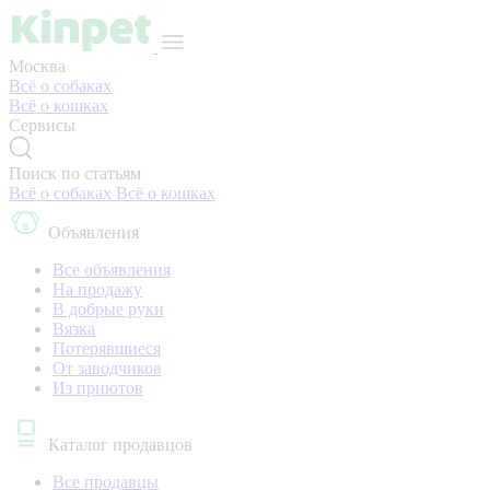
Москва
Всё о собаках
Всё о кошках
Сервисы
Поиск по статьям
Всё о собаках
Всё о кошках
Объявления
Все объявления
На продажу
В добрые руки
Вязка
Потерявшиеся
От заводчиков
Из приютов
Каталог продавцов
Все продавцы