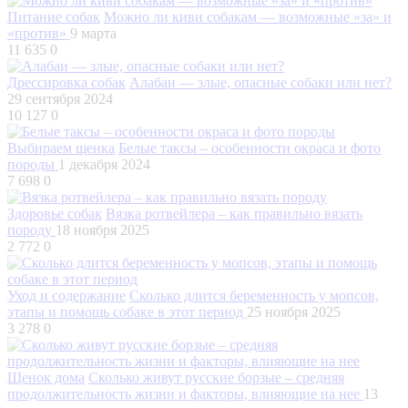
Питание собак
Можно ли киви собакам — возможные «за» и
«против»
9 марта
11 635
0
Дрессировка собак
Алабаи — злые, опасные собаки или нет?
29 сентября 2024
10 127
0
Выбираем щенка
Белые таксы – особенности окраса и фото
породы
1 декабря 2024
7 698
0
Здоровье собак
Вязка ротвейлера – как правильно вязать
породу
18 ноября 2025
2 772
0
Уход и содержание
Сколько длится беременность у мопсов,
этапы и помощь собаке в этот период
25 ноября 2025
3 278
0
Щенок дома
Сколько живут русские борзые – средняя
продолжительность жизни и факторы, влияющие на нее
13