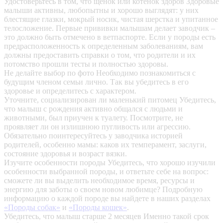
Удостоверьтесь в том, что щенок или котенок здоров
Здоровые
малыши активны, любопытны и хорошо выглядят: у них
блестящие глазки, мокрый носик, чистая шерстка и упитанное
телосложение. Первые прививки малышам делает заводчик –
это должно быть отмечено в ветпаспорте. Если у породы есть
предрасположенность к определенным заболеваниям, вам
должны предоставить справки о том, что родители и их
потомство прошли тесты и полностью здоровы.
Не делайте выбор по фото
Необходимо познакомиться с
будущим членом семьи лично. Так вы убедитесь в его
здоровье и определитесь с характером.
Уточните, социализирован ли маленький питомец
Убедитесь,
что малыш с рождения активно общался с людьми и
животными, был приучен к туалету. Посмотрите, не
проявляет ли он излишнюю пугливость или агрессию.
Обязательно поинтересуйтесь у заводчика историей
родителей, особенно мамы: каков их темперамент, заслуги,
состояние здоровья и возраст вязки.
Изучите особенности породы
Убедитесь, что хорошо изучили
особенности выбранной породы, и ответьте себе на вопрос:
сможете ли вы выделить необходимое время, ресурсы и
энергию для заботы о своем новом любимце? Подробную
информацию о каждой породе вы найдете в наших разделах
«Породы собак»
и
«Породы кошек»
.
Убедитесь, что малыш старше 2 месяцев
Именно такой срок