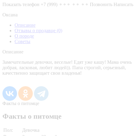
Показать телефон
+7 (999) ⚬⚬⚬ ⚬⚬ ⚬⚬
Позвонить
Написать
Оксана
Описание
Отзывы о продавце
(0)
О породе
Советы
Описание
Замечательные девочки, веселые! Едят уже кашу! Мама очень
добрая, ласковая, любит людей)). Папа строгий, серьезный,
качественно защищает свои владенья!
Факты о питомце
Факты о питомце
Пол:
Девочка