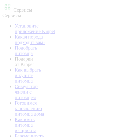
Сервисы
Сервисы
Установите
приложение Kinpet
Какая порода
подходит вам?
Подобрать
питомца
Подарки
от Kinpet
Как выбрать
и купить
питомца
Симулятор
жизни с
питомцем
Готовимся
к появлению
питомца дома
Как взять
питомца
из приюта
Беременность