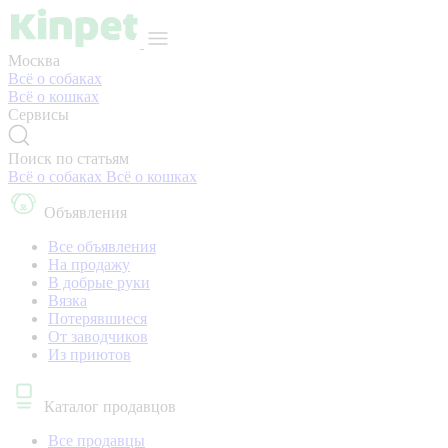
Москва
Всё о собаках
Всё о кошках
Сервисы
Поиск по статьям
Всё о собаках
Всё о кошках
Объявления
Все объявления
На продажу
В добрые руки
Вязка
Потерявшиеся
От заводчиков
Из приютов
Каталог продавцов
Все продавцы