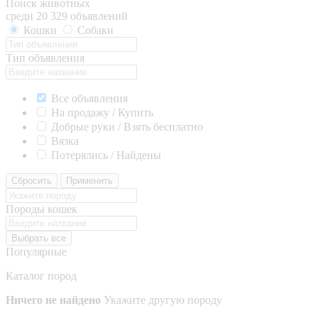
Поиск животных
среди 20 329 объявлений
Кошки
Собаки
Тип объявления
Все объявления
На продажу / Купить
Добрые руки / Взять бесплатно
Вязка
Потерялись / Найдены
Сбросить
Применить
Породы кошек
Выбрать все
Популярные
Каталог пород
Ничего не найдено
Укажите другую породу