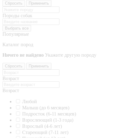
Сбросить
Применить
Породы собак
Выбрать все
Популярные
Каталог пород
Ничего не найдено
Укажите другую породу
Сбросить
Применить
Возраст
Возраст
Любой
Малыш (до 6 месяцев)
Подросток (6-11 месяцев)
Взрослеющий (1-3 года)
Взрослый (4-6 лет)
Стареющий (7-11 лет)