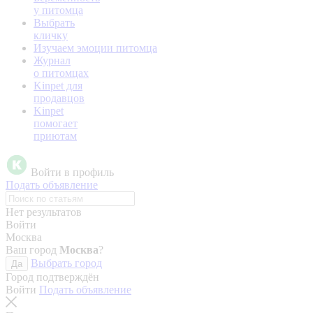
у питомца
Выбрать
кличку
Изучаем эмоции питомца
Журнал
о питомцах
Kinpet для
продавцов
Kinpet
помогает
приютам
Войти в профиль
Подать объявление
Нет результатов
Войти
Москва
Ваш город
Москва
?
Выбрать город
Да
Город подтверждён
Войти
Подать объявление