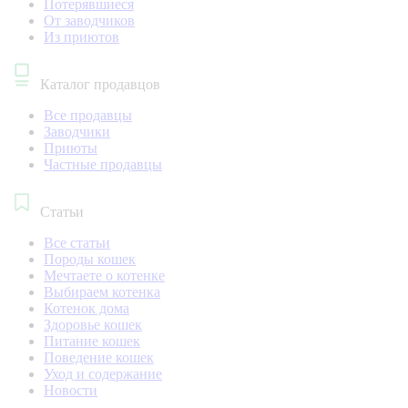
Потерявшиеся
От заводчиков
Из приютов
Каталог продавцов
Все продавцы
Заводчики
Приюты
Частные продавцы
Статьи
Все статьи
Породы кошек
Мечтаете о котенке
Выбираем котенка
Котенок дома
Здоровье кошек
Питание кошек
Поведение кошек
Уход и содержание
Новости