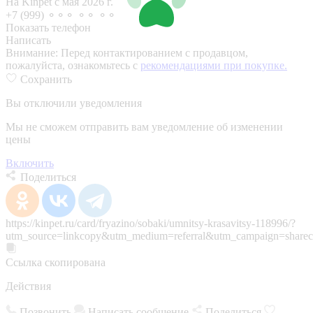
На Kinpet c мая 2026 г.
+7 (999) ⚬⚬⚬ ⚬⚬ ⚬⚬
Показать телефон
Написать
Внимание:
Перед контактированием с продавцом,
пожалуйста, ознакомьтесь с
рекомендациями при покупке.
Сохранить
Вы отключили уведомления
Мы не сможем отправить вам уведомление об изменении
цены
Включить
Поделиться
https://kinpet.ru/card/fryazino/sobaki/umnitsy-krasavitsy-118996/?
utm_source=linkcopy&utm_medium=referral&utm_campaign=sharec
Ссылка скопирована
Действия
Позвонить
Написать сообщение
Поделиться