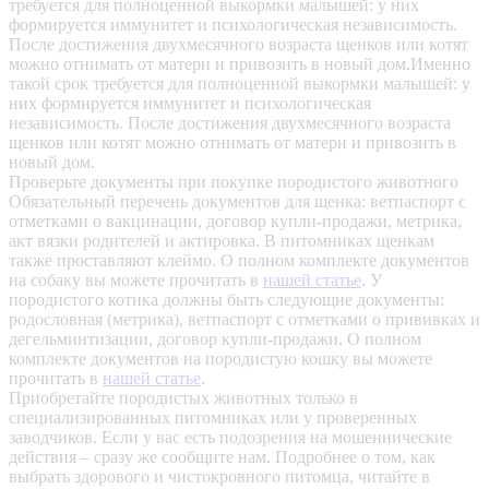
требуется для полноценной выкормки малышей: у них
формируется иммунитет и психологическая независимость.
После достижения двухмесячного возраста щенков или котят
можно отнимать от матери и привозить в новый дом.Именно
такой срок требуется для полноценной выкормки малышей: у
них формируется иммунитет и психологическая
независимость. После достижения двухмесячного возраста
щенков или котят можно отнимать от матери и привозить в
новый дом.
Проверьте документы при покупке породистого животного
Обязательный перечень документов для щенка: ветпаспорт с
отметками о вакцинации, договор купли-продажи, метрика,
акт вязки родителей и актировка. В питомниках щенкам
также проставляют клеймо. О полном комплекте документов
на собаку вы можете прочитать в
нашей статье
.
У
породистого котика должны быть следующие документы:
родословная (метрика), ветпаспорт с отметками о прививках и
дегельминтизации, договор купли-продажи. О полном
комплекте документов на породистую кошку вы можете
прочитать в
нашей статье
.
Приобретайте породистых животных только в
специализированных питомниках или у проверенных
заводчиков. Если у вас есть подозрения на мошеннические
действия – сразу же сообщите нам.
Подробнее о том, как
выбрать здорового и чистокровного питомца, читайте в