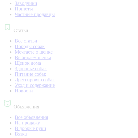
Заводчики
Приюты
Частные продавцы
Статьи
Все статьи
Породы собак
Мечтаете о щенке
Выбираем щенка
Щенок дома
Здоровье собак
Питание собак
Дрессировка собак
Уход и содержание
Новости
Объявления
Все объявления
На продажу
В добрые руки
Вязка