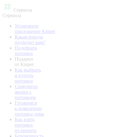
Сервисы
Сервисы
Установите
приложение Kinpet
Какая порода
подходит вам?
Подобрать
питомца
Подарки
от Kinpet
Как выбрать
и купить
питомца
Симулятор
жизни с
питомцем
Готовимся
к появлению
питомца дома
Как взять
питомца
из приюта
Беременность