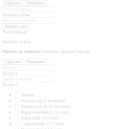
Сбросить
Применить
Породы собак
Выбрать все
Популярные
Каталог пород
Ничего не найдено
Укажите другую породу
Сбросить
Применить
Возраст
Возраст
Любой
Малыш (до 6 месяцев)
Подросток (6-11 месяцев)
Взрослеющий (1-3 года)
Взрослый (4-6 лет)
Стареющий (7-11 лет)