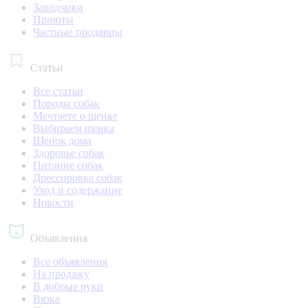
Заводчики
Приюты
Частные продавцы
Статьи
Все статьи
Породы собак
Мечтаете о щенке
Выбираем щенка
Щенок дома
Здоровье собак
Питание собак
Дрессировка собак
Уход и содержание
Новости
Объявления
Все объявления
На продажу
В добрые руки
Вязка