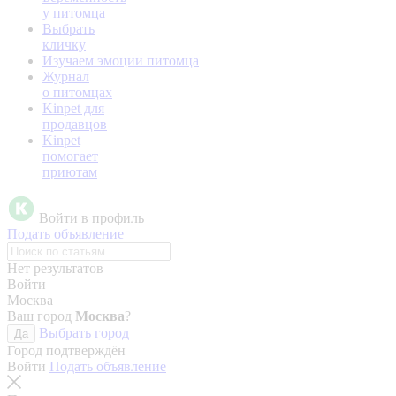
у питомца
Выбрать
кличку
Изучаем эмоции питомца
Журнал
о питомцах
Kinpet для
продавцов
Kinpet
помогает
приютам
Войти в профиль
Подать объявление
Нет результатов
Войти
Москва
Ваш город
Москва
?
Выбрать город
Да
Город подтверждён
Войти
Подать объявление