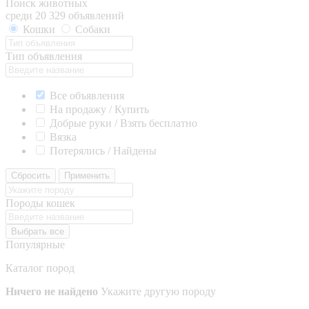
Поиск животных
среди 20 329 объявлений
Кошки
Собаки
Тип объявления
Все объявления
На продажу / Купить
Добрые руки / Взять бесплатно
Вязка
Потерялись / Найдены
Сбросить
Применить
Породы кошек
Выбрать все
Популярные
Каталог пород
Ничего не найдено
Укажите другую породу