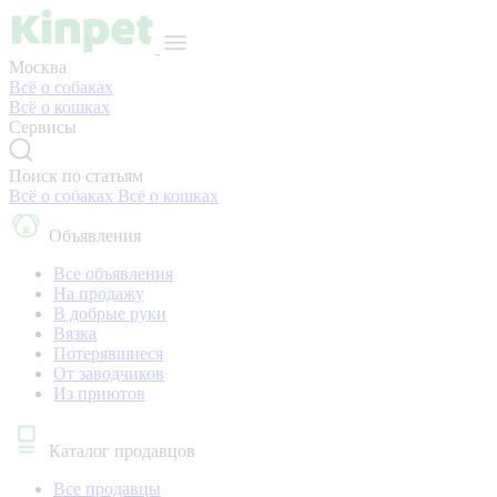
Москва
Всё о собаках
Всё о кошках
Сервисы
Поиск по статьям
Всё о собаках
Всё о кошках
Объявления
Все объявления
На продажу
В добрые руки
Вязка
Потерявшиеся
От заводчиков
Из приютов
Каталог продавцов
Все продавцы