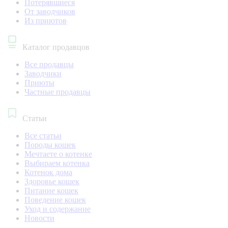
Потерявшиеся
От заводчиков
Из приютов
Каталог продавцов
Все продавцы
Заводчики
Приюты
Частные продавцы
Статьи
Все статьи
Породы кошек
Мечтаете о котенке
Выбираем котенка
Котенок дома
Здоровье кошек
Питание кошек
Поведение кошек
Уход и содержание
Новости