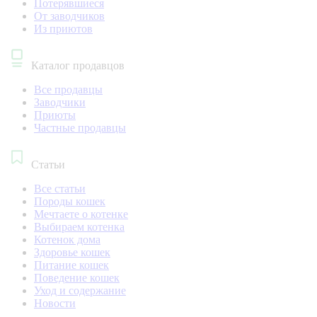
Потерявшиеся
От заводчиков
Из приютов
Каталог продавцов
Все продавцы
Заводчики
Приюты
Частные продавцы
Статьи
Все статьи
Породы кошек
Мечтаете о котенке
Выбираем котенка
Котенок дома
Здоровье кошек
Питание кошек
Поведение кошек
Уход и содержание
Новости