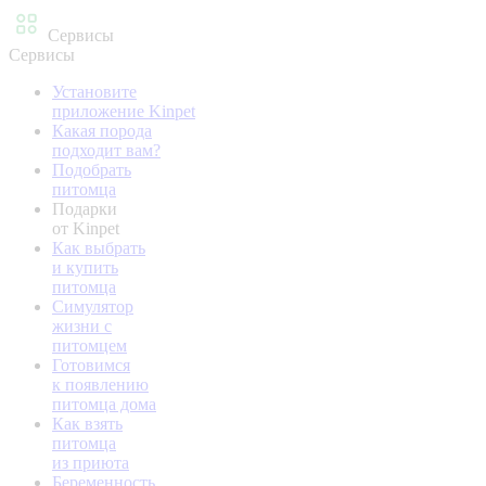
Сервисы
Сервисы
Установите
приложение Kinpet
Какая порода
подходит вам?
Подобрать
питомца
Подарки
от Kinpet
Как выбрать
и купить
питомца
Симулятор
жизни с
питомцем
Готовимся
к появлению
питомца дома
Как взять
питомца
из приюта
Беременность