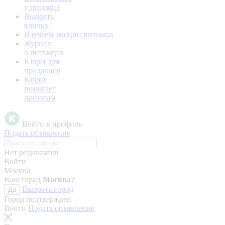
у питомца
Выбрать
кличку
Изучаем эмоции питомца
Журнал
о питомцах
Kinpet для
продавцов
Kinpet
помогает
приютам
Войти в профиль
Подать объявление
Нет результатов
Войти
Москва
Ваш город
Москва
?
Выбрать город
Да
Город подтверждён
Войти
Подать объявление