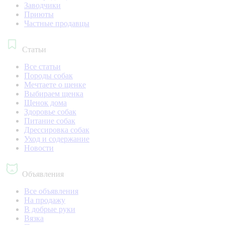
Заводчики
Приюты
Частные продавцы
Статьи
Все статьи
Породы собак
Мечтаете о щенке
Выбираем щенка
Щенок дома
Здоровье собак
Питание собак
Дрессировка собак
Уход и содержание
Новости
Объявления
Все объявления
На продажу
В добрые руки
Вязка