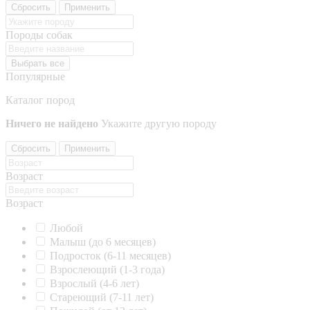
Сбросить
Применить
Породы собак
Выбрать все
Популярные
Каталог пород
Ничего не найдено
Укажите другую породу
Сбросить
Применить
Возраст
Возраст
Любой
Малыш (до 6 месяцев)
Подросток (6-11 месяцев)
Взрослеющий (1-3 года)
Взрослый (4-6 лет)
Стареющий (7-11 лет)