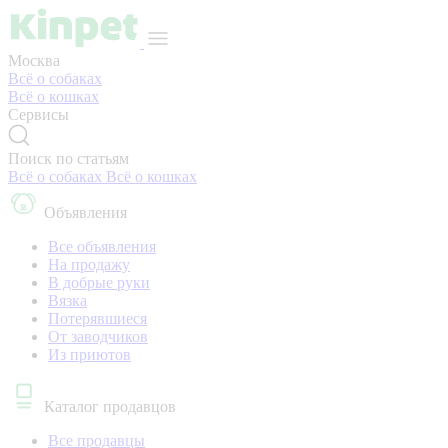
Москва
Всё о собаках
Всё о кошках
Сервисы
Поиск по статьям
Всё о собаках
Всё о кошках
Объявления
Все объявления
На продажу
В добрые руки
Вязка
Потерявшиеся
От заводчиков
Из приютов
Каталог продавцов
Все продавцы