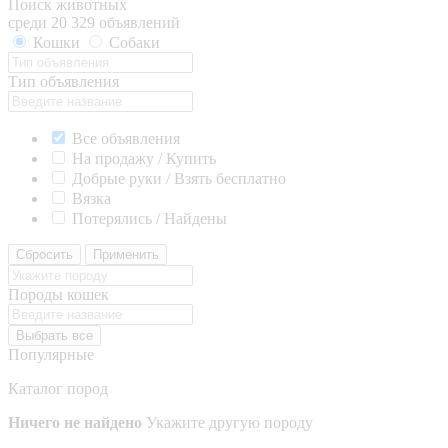
Поиск животных
среди 20 329 объявлений
Кошки
Собаки
Тип объявления
Все объявления
На продажу / Купить
Добрые руки / Взять бесплатно
Вязка
Потерялись / Найдены
Сбросить
Применить
Породы кошек
Выбрать все
Популярные
Каталог пород
Ничего не найдено
Укажите другую породу