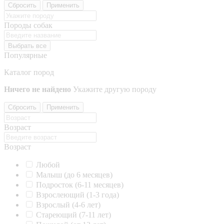
Сбросить
Применить
Породы собак
Выбрать все
Популярные
Каталог пород
Ничего не найдено
Укажите другую породу
Сбросить
Применить
Возраст
Возраст
Любой
Малыш (до 6 месяцев)
Подросток (6-11 месяцев)
Взрослеющий (1-3 года)
Взрослый (4-6 лет)
Стареющий (7-11 лет)