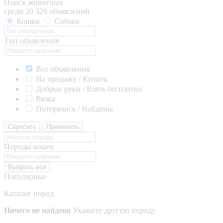
Поиск животных
среди 20 329 объявлений
Кошки
Собаки
Тип объявления
Все объявления
На продажу / Купить
Добрые руки / Взять бесплатно
Вязка
Потерялись / Найдены
Сбросить
Применить
Породы кошек
Выбрать все
Популярные
Каталог пород
Ничего не найдено
Укажите другую породу