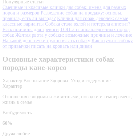
Популярные статьи
Смешные и красивые клички для собак: имена для разных
пород и размеров
Разведение собак на продажу: основы,
правила, есть ли выгода?
Клички для собак-девочек: самые
классные варианты
Собака стала вялой и потеряла аппетит?
Есть причины для тревоги
ТОП-25 гипоаллергенных пород
собак
Желтая рвота у собаки: возможные причины и лечение
На какой день течки нужно вязать собаку
Как отучить собаку
от привычки писать на кровать или диван
Основные характеристики собак
породы кане-корсо
Характер
Воспитание
Здоровье
Уход и содержание
Характер
Отношения с людьми и животными, повадки и темперамент,
жизнь в семье
Возбудимость
60%
Дружелюбие