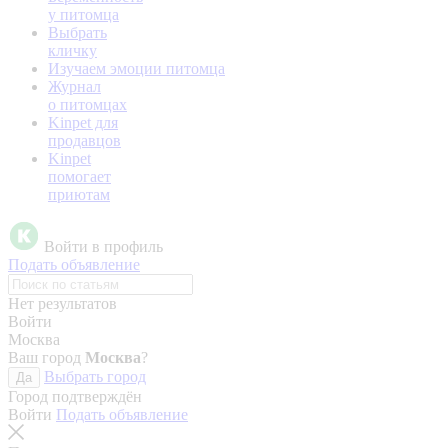
у питомца
Выбрать
кличку
Изучаем эмоции питомца
Журнал
о питомцах
Kinpet для
продавцов
Kinpet
помогает
приютам
Войти в профиль
Подать объявление
Нет результатов
Войти
Москва
Ваш город
Москва
?
Выбрать город
Да
Город подтверждён
Войти
Подать объявление