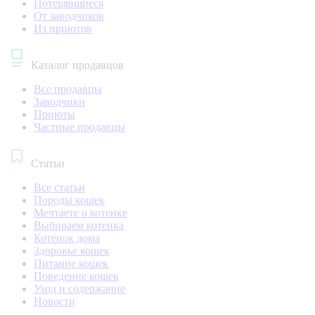
Потерявшиеся
От заводчиков
Из приютов
Каталог продавцов
Все продавцы
Заводчики
Приюты
Частные продавцы
Статьи
Все статьи
Породы кошек
Мечтаете о котенке
Выбираем котенка
Котенок дома
Здоровье кошек
Питание кошек
Поведение кошек
Уход и содержание
Новости