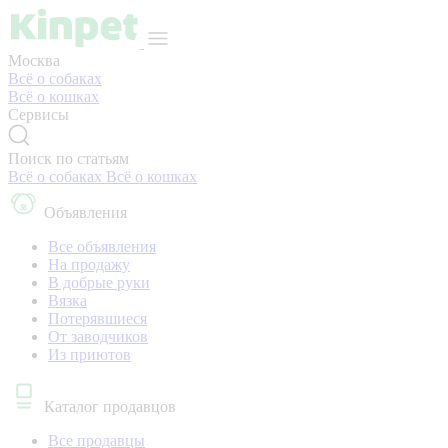
Москва
Всё о собаках
Всё о кошках
Сервисы
Поиск по статьям
Всё о собаках
Всё о кошках
Объявления
Все объявления
На продажу
В добрые руки
Вязка
Потерявшиеся
От заводчиков
Из приютов
Каталог продавцов
Все продавцы