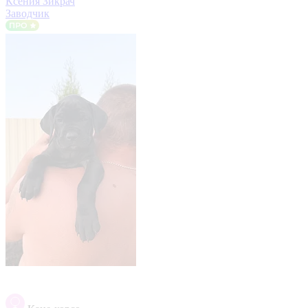
Ксения Зикрач
Заводчик