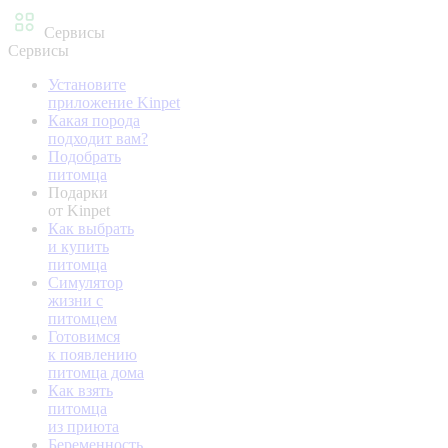
Сервисы
Сервисы
Установите
приложение Kinpet
Какая порода
подходит вам?
Подобрать
питомца
Подарки
от Kinpet
Как выбрать
и купить
питомца
Симулятор
жизни с
питомцем
Готовимся
к появлению
питомца дома
Как взять
питомца
из приюта
Беременность