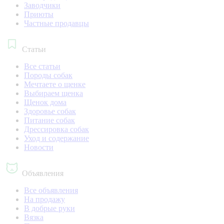
Заводчики
Приюты
Частные продавцы
Статьи
Все статьи
Породы собак
Мечтаете о щенке
Выбираем щенка
Щенок дома
Здоровье собак
Питание собак
Дрессировка собак
Уход и содержание
Новости
Объявления
Все объявления
На продажу
В добрые руки
Вязка