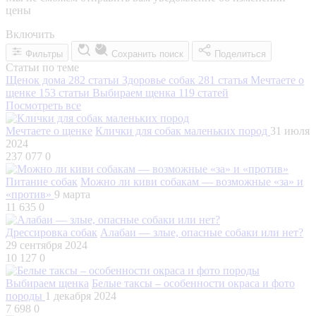
цены
Включить
Фильтры
Сохранить поиск
Поделиться
Статьи по теме
Щенок дома
282 статьи
Здоровье собак
281 статья
Мечтаете о
щенке
153 статьи
Выбираем щенка
119 статей
Посмотреть все
Мечтаете о щенке
Клички для собак маленьких пород
31 июля
2024
237 077
0
Питание собак
Можно ли киви собакам — возможные «за» и
«против»
9 марта
11 635
0
Дрессировка собак
Алабаи — злые, опасные собаки или нет?
29 сентября 2024
10 127
0
Выбираем щенка
Белые таксы – особенности окраса и фото
породы
1 декабря 2024
7 698
0