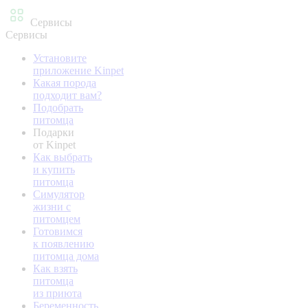
Сервисы
Сервисы
Установите
приложение Kinpet
Какая порода
подходит вам?
Подобрать
питомца
Подарки
от Kinpet
Как выбрать
и купить
питомца
Симулятор
жизни с
питомцем
Готовимся
к появлению
питомца дома
Как взять
питомца
из приюта
Беременность