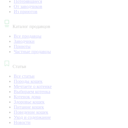
Потерявшиеся
От заводчиков
Из приютов
Каталог продавцов
Все продавцы
Заводчики
Приюты
Частные продавцы
Статьи
Все статьи
Породы кошек
Мечтаете о котенке
Выбираем котенка
Котенок дома
Здоровье кошек
Питание кошек
Поведение кошек
Уход и содержание
Новости