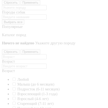
Сбросить
Применить
Породы собак
Выбрать все
Популярные
Каталог пород
Ничего не найдено
Укажите другую породу
Сбросить
Применить
Возраст
Возраст
Любой
Малыш (до 6 месяцев)
Подросток (6-11 месяцев)
Взрослеющий (1-3 года)
Взрослый (4-6 лет)
Стареющий (7-11 лет)