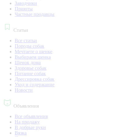
Заводчики
Приюты
Частные продавцы
Статьи
Все статьи
Породы собак
Мечтаете о щенке
Выбираем щенка
Щенок дома
Здоровье собак
Питание собак
Дрессировка собак
Уход и содержание
Новости
Объявления
Все объявления
На продажу
В добрые руки
Вязка