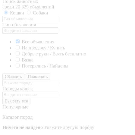
Поиск животных
среди 20 329 объявлений
Кошки
Собаки
Тип объявления
Все объявления
На продажу / Купить
Добрые руки / Взять бесплатно
Вязка
Потерялись / Найдены
Сбросить
Применить
Породы кошек
Выбрать все
Популярные
Каталог пород
Ничего не найдено
Укажите другую породу