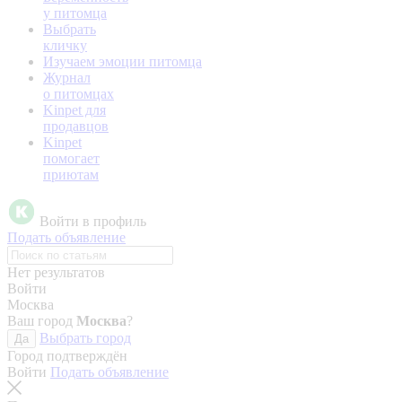
у питомца
Выбрать
кличку
Изучаем эмоции питомца
Журнал
о питомцах
Kinpet для
продавцов
Kinpet
помогает
приютам
Войти в профиль
Подать объявление
Нет результатов
Войти
Москва
Ваш город
Москва
?
Выбрать город
Да
Город подтверждён
Войти
Подать объявление