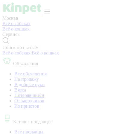
Москва
Всё о собаках
Всё о кошках
Сервисы
Поиск по статьям
Всё о собаках
Всё о кошках
Объявления
Все объявления
На продажу
В добрые руки
Вязка
Потерявшиеся
От заводчиков
Из приютов
Каталог продавцов
Все продавцы