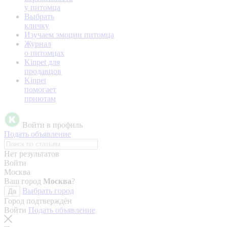
у питомца
Выбрать
кличку
Изучаем эмоции питомца
Журнал
о питомцах
Kinpet для
продавцов
Kinpet
помогает
приютам
Войти в профиль
Подать объявление
Нет результатов
Войти
Москва
Ваш город
Москва
?
Выбрать город
Да
Город подтверждён
Войти
Подать объявление