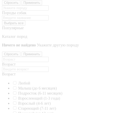
Сбросить
Применить
Породы собак
Выбрать все
Популярные
Каталог пород
Ничего не найдено
Укажите другую породу
Сбросить
Применить
Возраст
Возраст
Любой
Малыш (до 6 месяцев)
Подросток (6-11 месяцев)
Взрослеющий (1-3 года)
Взрослый (4-6 лет)
Стареющий (7-11 лет)