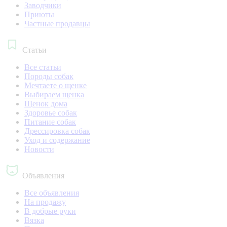
Заводчики
Приюты
Частные продавцы
Статьи
Все статьи
Породы собак
Мечтаете о щенке
Выбираем щенка
Щенок дома
Здоровье собак
Питание собак
Дрессировка собак
Уход и содержание
Новости
Объявления
Все объявления
На продажу
В добрые руки
Вязка