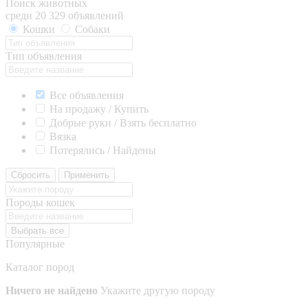
Поиск животных
среди 20 329 объявлений
Кошки
Собаки
Тип объявления
Все объявления
На продажу / Купить
Добрые руки / Взять бесплатно
Вязка
Потерялись / Найдены
Сбросить
Применить
Породы кошек
Выбрать все
Популярные
Каталог пород
Ничего не найдено
Укажите другую породу