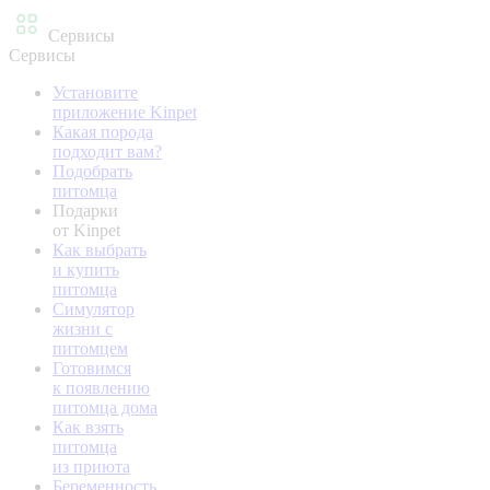
Сервисы
Сервисы
Установите
приложение Kinpet
Какая порода
подходит вам?
Подобрать
питомца
Подарки
от Kinpet
Как выбрать
и купить
питомца
Симулятор
жизни с
питомцем
Готовимся
к появлению
питомца дома
Как взять
питомца
из приюта
Беременность