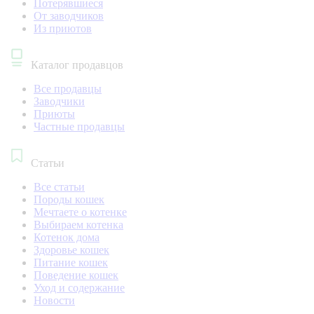
Потерявшиеся
От заводчиков
Из приютов
Каталог продавцов
Все продавцы
Заводчики
Приюты
Частные продавцы
Статьи
Все статьи
Породы кошек
Мечтаете о котенке
Выбираем котенка
Котенок дома
Здоровье кошек
Питание кошек
Поведение кошек
Уход и содержание
Новости