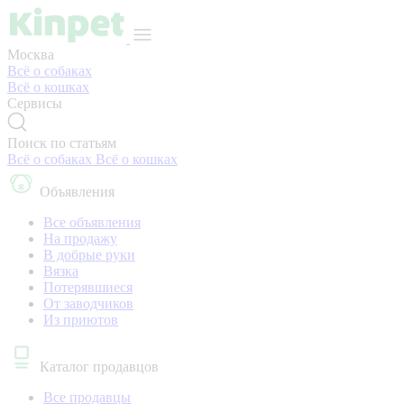
Москва
Всё о собаках
Всё о кошках
Сервисы
Поиск по статьям
Всё о собаках
Всё о кошках
Объявления
Все объявления
На продажу
В добрые руки
Вязка
Потерявшиеся
От заводчиков
Из приютов
Каталог продавцов
Все продавцы