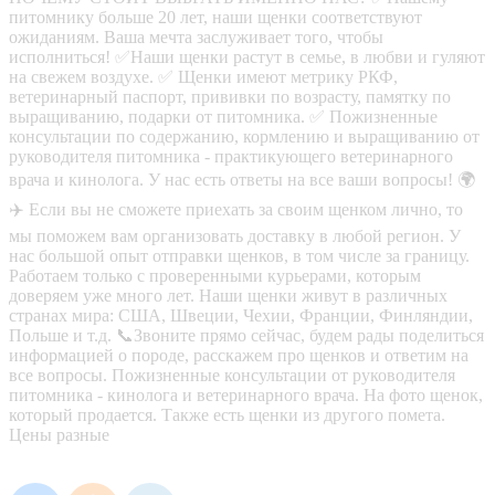
питомнику больше 20 лет, наши щенки соответствуют
ожиданиям. Ваша мечта заслуживает того, чтобы
исполниться! ✅Наши щенки растут в семье, в любви и гуляют
на свежем воздухе. ✅ Щенки имеют метрику РКФ,
ветеринарный паспорт, прививки по возрасту, памятку по
выращиванию, подарки от питомника. ✅ Пожизненные
консультации по содержанию, кормлению и выращиванию от
руководителя питомника - практикующего ветеринарного
врача и кинолога. У нас есть ответы на все ваши вопросы! 🌍
✈️ Если вы не сможете приехать за своим щенком лично, то
мы поможем вам организовать доставку в любой регион. У
нас большой опыт отправки щенков, в том числе за границу.
Работаем только с проверенными курьерами, которым
доверяем уже много лет. Наши щенки живут в различных
странах мира: США, Швеции, Чехии, Франции, Финляндии,
Польше и т.д. 📞Звоните прямо сейчас, будем рады поделиться
информацией о породе, расскажем про щенков и ответим на
все вопросы. Пожизненные консультации от руководителя
питомника - кинолога и ветеринарного врача. На фото щенок,
который продается. Также есть щенки из другого помета.
Цены разные