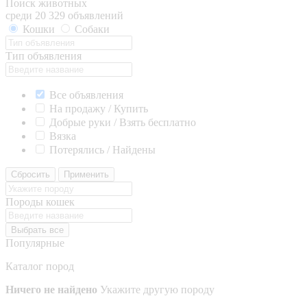
Поиск животных
среди 20 329 объявлений
Кошки
Собаки
Тип объявления
Все объявления
На продажу / Купить
Добрые руки / Взять бесплатно
Вязка
Потерялись / Найдены
Сбросить
Применить
Породы кошек
Выбрать все
Популярные
Каталог пород
Ничего не найдено
Укажите другую породу