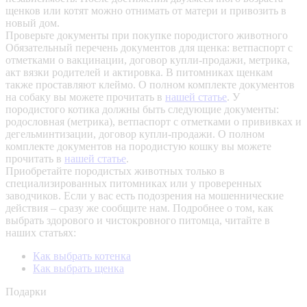
щенков или котят можно отнимать от матери и привозить в
новый дом.
Проверьте документы при покупке породистого животного
Обязательный перечень документов для щенка: ветпаспорт с
отметками о вакцинации, договор купли-продажи, метрика,
акт вязки родителей и актировка. В питомниках щенкам
также проставляют клеймо. О полном комплекте документов
на собаку вы можете прочитать в
нашей статье
.
У
породистого котика должны быть следующие документы:
родословная (метрика), ветпаспорт с отметками о прививках и
дегельминтизации, договор купли-продажи. О полном
комплекте документов на породистую кошку вы можете
прочитать в
нашей статье
.
Приобретайте породистых животных только в
специализированных питомниках или у проверенных
заводчиков. Если у вас есть подозрения на мошеннические
действия – сразу же сообщите нам.
Подробнее о том, как
выбрать здорового и чистокровного питомца, читайте в
наших статьях:
Как выбрать котенка
Как выбрать щенка
Подарки