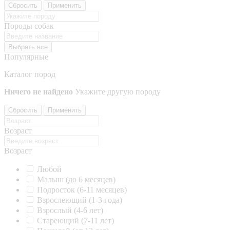
Сбросить
Применить
Породы собак
Выбрать все
Популярные
Каталог пород
Ничего не найдено
Укажите другую породу
Сбросить
Применить
Возраст
Возраст
Любой
Малыш (до 6 месяцев)
Подросток (6-11 месяцев)
Взрослеющий (1-3 года)
Взрослый (4-6 лет)
Стареющий (7-11 лет)