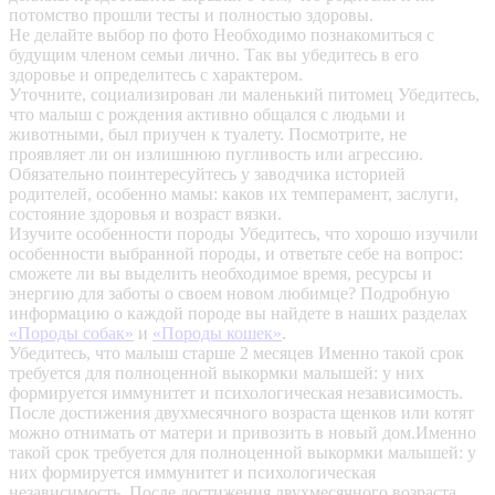
потомство прошли тесты и полностью здоровы.
Не делайте выбор по фото
Необходимо познакомиться с
будущим членом семьи лично. Так вы убедитесь в его
здоровье и определитесь с характером.
Уточните, социализирован ли маленький питомец
Убедитесь,
что малыш с рождения активно общался с людьми и
животными, был приучен к туалету. Посмотрите, не
проявляет ли он излишнюю пугливость или агрессию.
Обязательно поинтересуйтесь у заводчика историей
родителей, особенно мамы: каков их темперамент, заслуги,
состояние здоровья и возраст вязки.
Изучите особенности породы
Убедитесь, что хорошо изучили
особенности выбранной породы, и ответьте себе на вопрос:
сможете ли вы выделить необходимое время, ресурсы и
энергию для заботы о своем новом любимце? Подробную
информацию о каждой породе вы найдете в наших разделах
«Породы собак»
и
«Породы кошек»
.
Убедитесь, что малыш старше 2 месяцев
Именно такой срок
требуется для полноценной выкормки малышей: у них
формируется иммунитет и психологическая независимость.
После достижения двухмесячного возраста щенков или котят
можно отнимать от матери и привозить в новый дом.Именно
такой срок требуется для полноценной выкормки малышей: у
них формируется иммунитет и психологическая
независимость. После достижения двухмесячного возраста