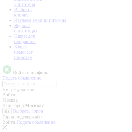
у питомца
Выбрать
кличку
Изучаем эмоции питомца
Журнал
о питомцах
Kinpet для
продавцов
Kinpet
помогает
приютам
Войти в профиль
Подать объявление
Нет результатов
Войти
Москва
Ваш город
Москва
?
Выбрать город
Да
Город подтверждён
Войти
Подать объявление