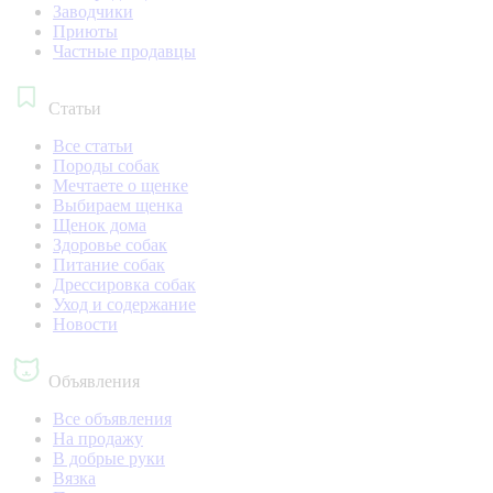
Заводчики
Приюты
Частные продавцы
Статьи
Все статьи
Породы собак
Мечтаете о щенке
Выбираем щенка
Щенок дома
Здоровье собак
Питание собак
Дрессировка собак
Уход и содержание
Новости
Объявления
Все объявления
На продажу
В добрые руки
Вязка