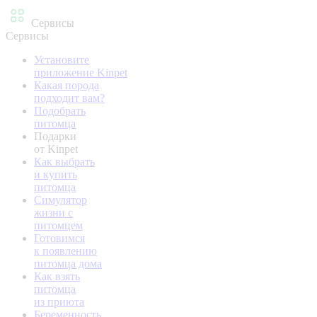
Сервисы
Сервисы
Установите
приложение Kinpet
Какая порода
подходит вам?
Подобрать
питомца
Подарки
от Kinpet
Как выбрать
и купить
питомца
Симулятор
жизни с
питомцем
Готовимся
к появлению
питомца дома
Как взять
питомца
из приюта
Беременность