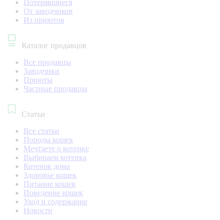
Потерявшиеся
От заводчиков
Из приютов
Каталог продавцов
Все продавцы
Заводчики
Приюты
Частные продавцы
Статьи
Все статьи
Породы кошек
Мечтаете о котенке
Выбираем котенка
Котенок дома
Здоровье кошек
Питание кошек
Поведение кошек
Уход и содержание
Новости