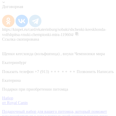
Договорная
https://kinpet.ru/card/ekaterinburg/sobaki/shchenki-keeskhonda-
volfshpitsa-vnuki-chempionki-mira-119604/
Ссылка скопирована
Щенки кеесхонда (вольфшпица) , внуки Чемпионки мира
Екатеринбург
Показать телефон
+7 (913) ⚬⚬⚬ ⚬⚬ ⚬⚬
Позвонить
Написать
Екатерина
Подарки при приобретении питомца
Набор
от Royal Canin
Подарочный набор для вашего питомца, который поможет