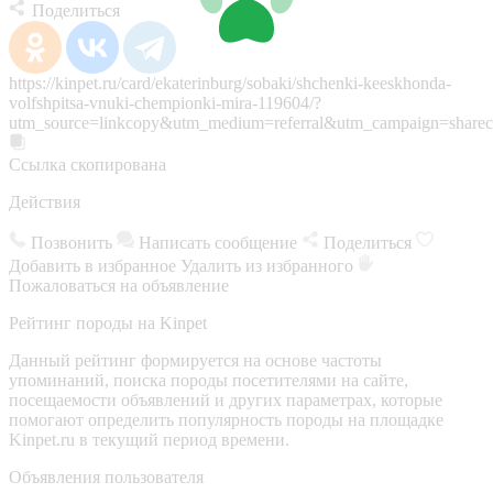
Поделиться
https://kinpet.ru/card/ekaterinburg/sobaki/shchenki-keeskhonda-
volfshpitsa-vnuki-chempionki-mira-119604/?
utm_source=linkcopy&utm_medium=referral&utm_campaign=sharec
Ссылка скопирована
Действия
Позвонить
Написать сообщение
Поделиться
Добавить в избранное
Удалить из избранного
Пожаловаться на объявление
Рейтинг породы на Kinpet
Данный рейтинг формируется на основе частоты
упоминаний, поиска породы посетителями на сайте,
посещаемости объявлений и других параметрах, которые
помогают определить популярность породы на площадке
Kinpet.ru в текущий период времени.
Объявления пользователя