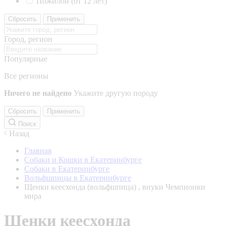
Пожилой (от 12 лет)
Сбросить
Применить
Город, регион
Популярные
Все регионы
Ничего не найдено
Укажите другую породу
Сбросить
Применить
Поиск
Назад
Главная
Собаки и Кошки в Екатеринбурге
Собаки в Екатеринбурге
Вольфшпицы в Екатеринбурге
Щенки кеесхонда (вольфшпица) , внуки Чемпионки
мира
Щенки кеесхонда