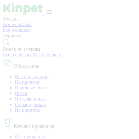
Москва
Всё о собаках
Всё о кошках
Сервисы
Поиск по статьям
Всё о собаках
Всё о кошках
Объявления
Все объявления
На продажу
В добрые руки
Вязка
Потерявшиеся
От заводчиков
Из приютов
Каталог продавцов
Все продавцы