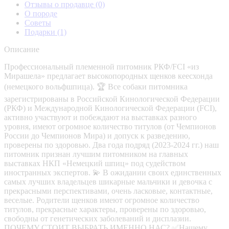
Отзывы о продавце
(0)
О породе
Советы
Подарки
(1)
Описание
Профессиональный племенной питомник РКФ/FCI «из
Мирашела» предлагает высокопородных щенков кеесхонда
(немецкого вольфшпица). 🏆 Все собаки питомника
зарегистрированы в Российской Кинологической Федерации
(РКФ) и Международной Кинологической Федерации (FCI),
активно участвуют и побеждают на выставках разного
уровня, имеют огромное количество титулов (от Чемпионов
России до Чемпионов Мира) и допуск к разведению,
проверены по здоровью. Два года подряд (2023-2024 гг.) наш
питомник признан лучшим питомником на главных
выставках НКП «Немецкий шпиц» под судейством
иностранных экспертов. 💫 В ожидании своих единственных
самых лучших владельцев шикарные мальчики и девочка с
прекрасными перспективами, очень ласковые, контактные,
веселые. Родители щенков имеют огромное количество
титулов, прекрасные характеры, проверены по здоровью,
свободны от генетических заболеваний и дисплазии.
ПОЧЕМУ СТОИТ ВЫБРАТЬ ИМЕННО НАС? ✅Нашему