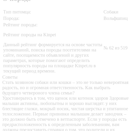
Тип питомца:
Собаки
Порода:
Вольфшпиц
Рейтинг породы:
Рейтинг породы на Kinpet
Данный рейтинг формируется на основе частоты
№ 62 из 519
упоминаний, поиска породы посетителями на
сайте, посещаемости объявлений и других
параметрах, которые помогают определить
популярность породы на площадке Kinpet.ru в
текущий период времени.
Советы
Стать хозяином собаки или кошки – это не только невероятная
радость, но и огромная ответственность. Как выбрать
будущего четвероного члена семьи?
Удостоверьтесь в том, что щенок или котенок здоров
Здоровые
малыши активны, любопытны и хорошо выглядят: у них
блестящие глазки, мокрый носик, чистая шерстка и упитанное
телосложение. Первые прививки малышам делает заводчик –
это должно быть отмечено в ветпаспорте. Если у породы есть
предрасположенность к определенным заболеваниям, вам
должны предоставить справки о том, что родители и их