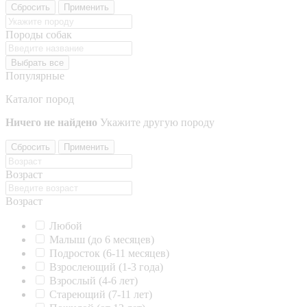
Сбросить
Применить
Породы собак
Выбрать все
Популярные
Каталог пород
Ничего не найдено
Укажите другую породу
Сбросить
Применить
Возраст
Возраст
Любой
Малыш (до 6 месяцев)
Подросток (6-11 месяцев)
Взрослеющий (1-3 года)
Взрослый (4-6 лет)
Стареющий (7-11 лет)