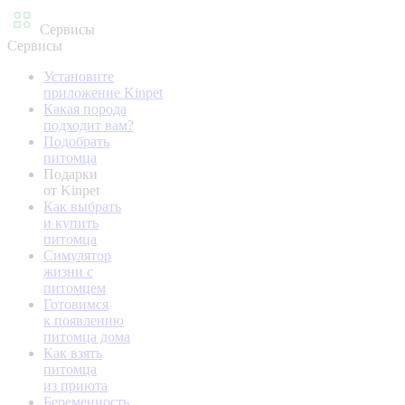
Сервисы
Сервисы
Установите
приложение Kinpet
Какая порода
подходит вам?
Подобрать
питомца
Подарки
от Kinpet
Как выбрать
и купить
питомца
Симулятор
жизни с
питомцем
Готовимся
к появлению
питомца дома
Как взять
питомца
из приюта
Беременность