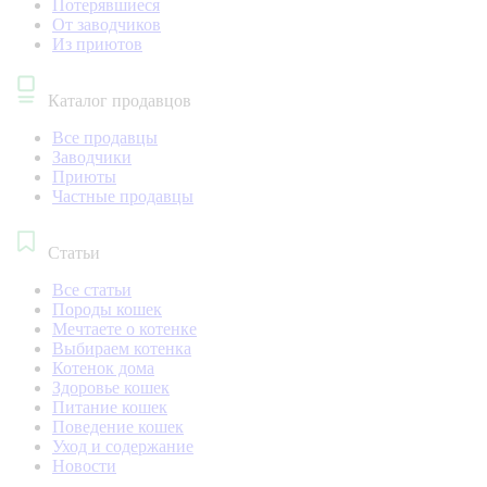
Потерявшиеся
От заводчиков
Из приютов
Каталог продавцов
Все продавцы
Заводчики
Приюты
Частные продавцы
Статьи
Все статьи
Породы кошек
Мечтаете о котенке
Выбираем котенка
Котенок дома
Здоровье кошек
Питание кошек
Поведение кошек
Уход и содержание
Новости