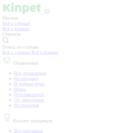
Москва
Всё о собаках
Всё о кошках
Сервисы
Поиск по статьям
Всё о собаках
Всё о кошках
Объявления
Все объявления
На продажу
В добрые руки
Вязка
Потерявшиеся
От заводчиков
Из приютов
Каталог продавцов
Все продавцы