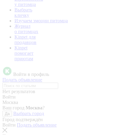
у питомца
Выбрать
кличку
Изучаем эмоции питомца
Журнал
о питомцах
Kinpet для
продавцов
Kinpet
помогает
приютам
Войти в профиль
Подать объявление
Нет результатов
Войти
Москва
Ваш город
Москва
?
Выбрать город
Да
Город подтверждён
Войти
Подать объявление