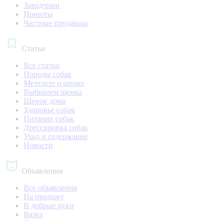
Заводчики
Приюты
Частные продавцы
Статьи
Все статьи
Породы собак
Мечтаете о щенке
Выбираем щенка
Щенок дома
Здоровье собак
Питание собак
Дрессировка собак
Уход и содержание
Новости
Объявления
Все объявления
На продажу
В добрые руки
Вязка