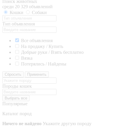
Поиск животных
среди 20 329 объявлений
Кошки
Собаки
Тип объявления
Все объявления
На продажу / Купить
Добрые руки / Взять бесплатно
Вязка
Потерялись / Найдены
Сбросить
Применить
Породы кошек
Выбрать все
Популярные
Каталог пород
Ничего не найдено
Укажите другую породу