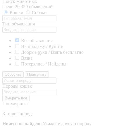
Поиск животных
среди 20 329 объявлений
Кошки
Собаки
Тип объявления
Все объявления
На продажу / Купить
Добрые руки / Взять бесплатно
Вязка
Потерялись / Найдены
Сбросить
Применить
Породы кошек
Выбрать все
Популярные
Каталог пород
Ничего не найдено
Укажите другую породу