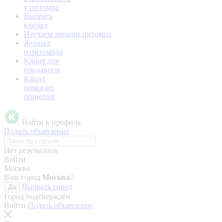
у питомца
Выбрать
кличку
Изучаем эмоции питомца
Журнал
о питомцах
Kinpet для
продавцов
Kinpet
помогает
приютам
Войти в профиль
Подать объявление
Нет результатов
Войти
Москва
Ваш город
Москва
?
Выбрать город
Да
Город подтверждён
Войти
Подать объявление