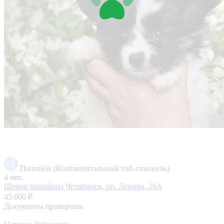
Папийон (Континентальный той-спаниель)
4 мес.
Щенок папийона
Челябинск, пр. Ленина, 26А
45 000 ₽
Документы проверены