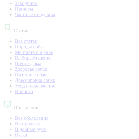
Заводчики
Приюты
Частные продавцы
Статьи
Все статьи
Породы собак
Мечтаете о щенке
Выбираем щенка
Щенок дома
Здоровье собак
Питание собак
Дрессировка собак
Уход и содержание
Новости
Объявления
Все объявления
На продажу
В добрые руки
Вязка