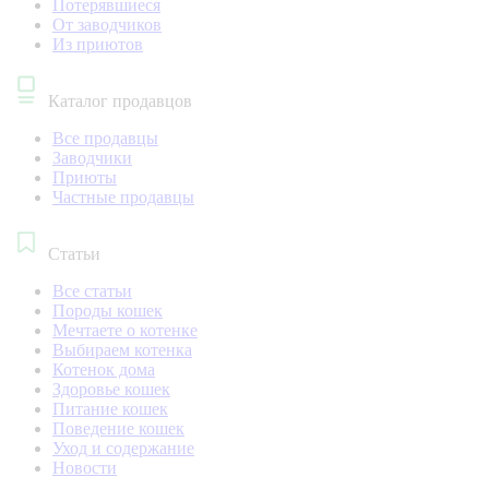
Потерявшиеся
От заводчиков
Из приютов
Каталог продавцов
Все продавцы
Заводчики
Приюты
Частные продавцы
Статьи
Все статьи
Породы кошек
Мечтаете о котенке
Выбираем котенка
Котенок дома
Здоровье кошек
Питание кошек
Поведение кошек
Уход и содержание
Новости