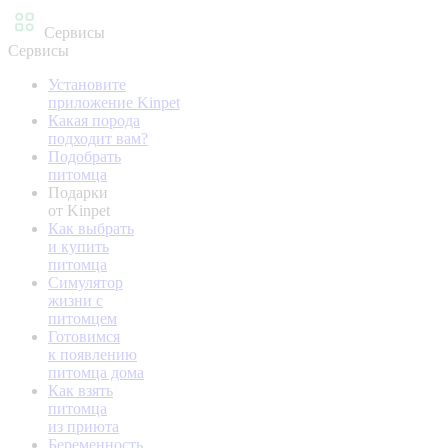
Сервисы
Сервисы
Установите
приложение Kinpet
Какая порода
подходит вам?
Подобрать
питомца
Подарки
от Kinpet
Как выбрать
и купить
питомца
Симулятор
жизни с
питомцем
Готовимся
к появлению
питомца дома
Как взять
питомца
из приюта
Беременность