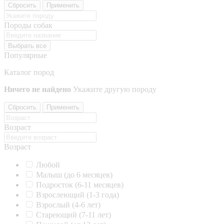
Сбросить
Применить
Породы собак
Выбрать все
Популярные
Каталог пород
Ничего не найдено
Укажите другую породу
Сбросить
Применить
Возраст
Возраст
Любой
Малыш (до 6 месяцев)
Подросток (6-11 месяцев)
Взрослеющий (1-3 года)
Взрослый (4-6 лет)
Стареющий (7-11 лет)