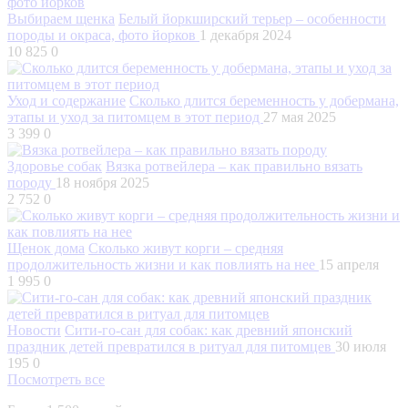
Выбираем щенка
Белый йоркширский терьер – особенности
породы и окраса, фото йорков
1 декабря 2024
10 825
0
Уход и содержание
Сколько длится беременность у добермана,
этапы и уход за питомцем в этот период
27 мая 2025
3 399
0
Здоровье собак
Вязка ротвейлера – как правильно вязать
породу
18 ноября 2025
2 752
0
Щенок дома
Сколько живут корги – средняя
продолжительность жизни и как повлиять на нее
15 апреля
1 995
0
Новости
Сити-го-сан для собак: как древний японский
праздник детей превратился в ритуал для питомцев
30 июля
195
0
Посмотреть все