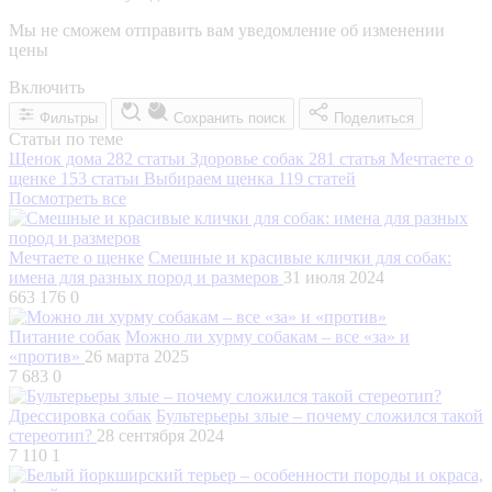
Мы не сможем отправить вам уведомление об изменении
цены
Включить
Фильтры
Сохранить поиск
Поделиться
Статьи по теме
Щенок дома
282 статьи
Здоровье собак
281 статья
Мечтаете о
щенке
153 статьи
Выбираем щенка
119 статей
Посмотреть все
Мечтаете о щенке
Смешные и красивые клички для собак:
имена для разных пород и размеров
31 июля 2024
663 176
0
Питание собак
Можно ли хурму собакам – все «за» и
«против»
26 марта 2025
7 683
0
Дрессировка собак
Бультерьеры злые – почему сложился такой
стереотип?
28 сентября 2024
7 110
1