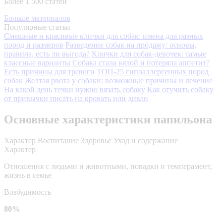
Более 1 500 статей
Больше материалов
Популярные статьи
Смешные и красивые клички для собак: имена для разных
пород и размеров
Разведение собак на продажу: основы,
правила, есть ли выгода?
Клички для собак-девочек: самые
классные варианты
Собака стала вялой и потеряла аппетит?
Есть причины для тревоги
ТОП-25 гипоаллергенных пород
собак
Желтая рвота у собаки: возможные причины и лечение
На какой день течки нужно вязать собаку
Как отучить собаку
от привычки писать на кровать или диван
Основные характеристики папильона
Характер
Воспитание
Здоровье
Уход и содержание
Характер
Отношения с людьми и животными, повадки и темперамент,
жизнь в семье
Возбудимость
80%