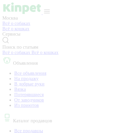
Москва
Всё о собаках
Всё о кошках
Сервисы
Поиск по статьям
Всё о собаках
Всё о кошках
Объявления
Все объявления
На продажу
В добрые руки
Вязка
Потерявшиеся
От заводчиков
Из приютов
Каталог продавцов
Все продавцы