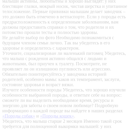
малыши активны, любопытны и хорошо выглядят: у них
блестящие глазки, мокрый носик, чистая шерстка и упитанное
телосложение. Первые прививки малышам делает заводчик –
это должно быть отмечено в ветпаспорте. Если у породы есть
предрасположенность к определенным заболеваниям, вам
должны предоставить справки о том, что родители и их
потомство прошли тесты и полностью здоровы.
Не делайте выбор по фото
Необходимо познакомиться с
будущим членом семьи лично. Так вы убедитесь в его
здоровье и определитесь с характером.
Уточните, социализирован ли маленький питомец
Убедитесь,
что малыш с рождения активно общался с людьми и
животными, был приучен к туалету. Посмотрите, не
проявляет ли он излишнюю пугливость или агрессию.
Обязательно поинтересуйтесь у заводчика историей
родителей, особенно мамы: каков их темперамент, заслуги,
состояние здоровья и возраст вязки.
Изучите особенности породы
Убедитесь, что хорошо изучили
особенности выбранной породы, и ответьте себе на вопрос:
сможете ли вы выделить необходимое время, ресурсы и
энергию для заботы о своем новом любимце? Подробную
информацию о каждой породе вы найдете в наших разделах
«Породы собак»
и
«Породы кошек»
.
Убедитесь, что малыш старше 2 месяцев
Именно такой срок
требуется для полноценной выкормки малышей: у них