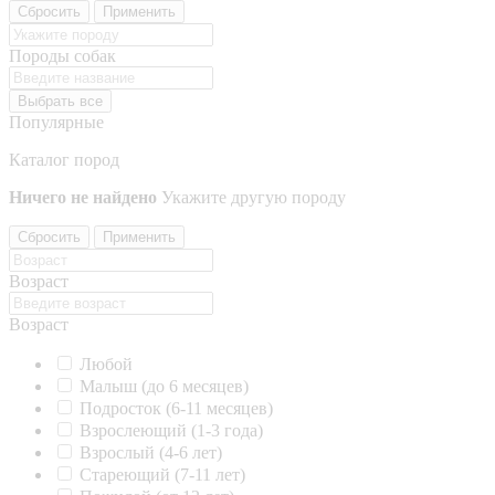
Сбросить
Применить
Породы собак
Выбрать все
Популярные
Каталог пород
Ничего не найдено
Укажите другую породу
Сбросить
Применить
Возраст
Возраст
Любой
Малыш (до 6 месяцев)
Подросток (6-11 месяцев)
Взрослеющий (1-3 года)
Взрослый (4-6 лет)
Стареющий (7-11 лет)