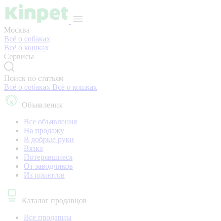
Москва
Всё о собаках
Всё о кошках
Сервисы
Поиск по статьям
Всё о собаках
Всё о кошках
Объявления
Все объявления
На продажу
В добрые руки
Вязка
Потерявшиеся
От заводчиков
Из приютов
Каталог продавцов
Все продавцы