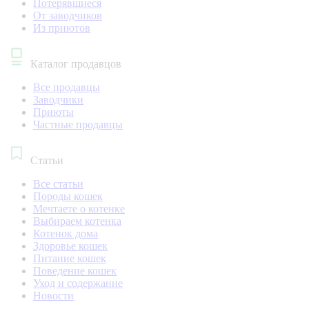
Потерявшиеся
От заводчиков
Из приютов
Каталог продавцов
Все продавцы
Заводчики
Приюты
Частные продавцы
Статьи
Все статьи
Породы кошек
Мечтаете о котенке
Выбираем котенка
Котенок дома
Здоровье кошек
Питание кошек
Поведение кошек
Уход и содержание
Новости