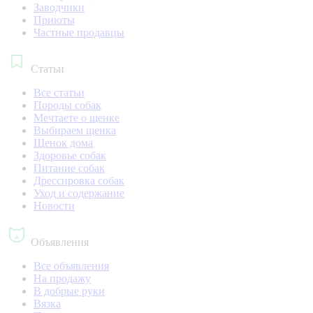
Заводчики
Приюты
Частные продавцы
Статьи
Все статьи
Породы собак
Мечтаете о щенке
Выбираем щенка
Щенок дома
Здоровье собак
Питание собак
Дрессировка собак
Уход и содержание
Новости
Объявления
Все объявления
На продажу
В добрые руки
Вязка