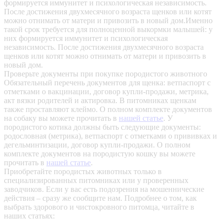
формируется иммунитет и психологическая независимость.
После достижения двухмесячного возраста щенков или котят
можно отнимать от матери и привозить в новый дом.Именно
такой срок требуется для полноценной выкормки малышей: у
них формируется иммунитет и психологическая
независимость. После достижения двухмесячного возраста
щенков или котят можно отнимать от матери и привозить в
новый дом.
Проверьте документы при покупке породистого животного
Обязательный перечень документов для щенка: ветпаспорт с
отметками о вакцинации, договор купли-продажи, метрика,
акт вязки родителей и актировка. В питомниках щенкам
также проставляют клеймо. О полном комплекте документов
на собаку вы можете прочитать в
нашей статье
.
У
породистого котика должны быть следующие документы:
родословная (метрика), ветпаспорт с отметками о прививках и
дегельминтизации, договор купли-продажи. О полном
комплекте документов на породистую кошку вы можете
прочитать в
нашей статье
.
Приобретайте породистых животных только в
специализированных питомниках или у проверенных
заводчиков. Если у вас есть подозрения на мошеннические
действия – сразу же сообщите нам.
Подробнее о том, как
выбрать здорового и чистокровного питомца, читайте в
наших статьях: