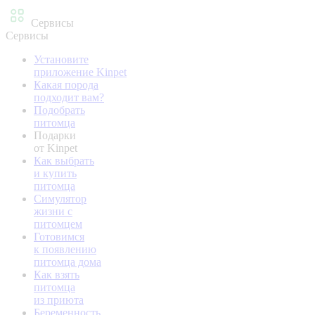
Сервисы
Сервисы
Установите
приложение Kinpet
Какая порода
подходит вам?
Подобрать
питомца
Подарки
от Kinpet
Как выбрать
и купить
питомца
Симулятор
жизни с
питомцем
Готовимся
к появлению
питомца дома
Как взять
питомца
из приюта
Беременность