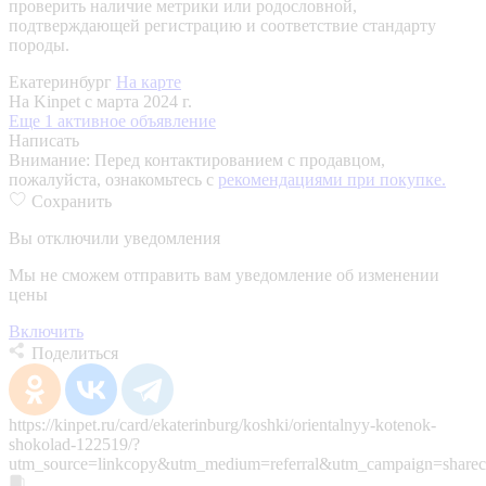
проверить наличие метрики или родословной,
подтверждающей регистрацию и соответствие стандарту
породы.
Екатеринбург
На карте
На Kinpet c марта 2024 г.
Еще 1 активное объявление
Написать
Внимание:
Перед контактированием с продавцом,
пожалуйста, ознакомьтесь с
рекомендациями при покупке.
Сохранить
Вы отключили уведомления
Мы не сможем отправить вам уведомление об изменении
цены
Включить
Поделиться
https://kinpet.ru/card/ekaterinburg/koshki/orientalnyy-kotenok-
shokolad-122519/?
utm_source=linkcopy&utm_medium=referral&utm_campaign=sharec