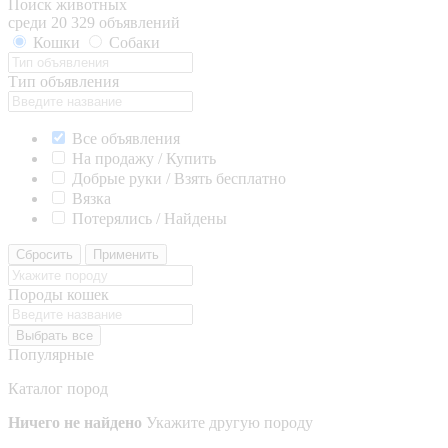
Поиск животных
среди 20 329 объявлений
Кошки
Собаки
Тип объявления
Все объявления
На продажу / Купить
Добрые руки / Взять бесплатно
Вязка
Потерялись / Найдены
Сбросить
Применить
Породы кошек
Выбрать все
Популярные
Каталог пород
Ничего не найдено
Укажите другую породу