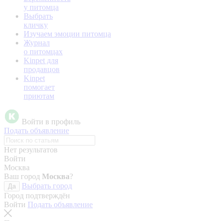
у питомца
Выбрать
кличку
Изучаем эмоции питомца
Журнал
о питомцах
Kinpet для
продавцов
Kinpet
помогает
приютам
Войти в профиль
Подать объявление
Нет результатов
Войти
Москва
Ваш город
Москва
?
Выбрать город
Да
Город подтверждён
Войти
Подать объявление