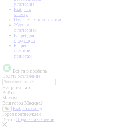
у питомца
Выбрать
кличку
Изучаем эмоции питомца
Журнал
о питомцах
Kinpet для
продавцов
Kinpet
помогает
приютам
Войти в профиль
Подать объявление
Нет результатов
Войти
Москва
Ваш город
Москва
?
Выбрать город
Да
Город подтверждён
Войти
Подать объявление