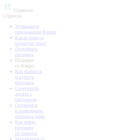
Сервисы
Сервисы
Установите
приложение Kinpet
Какая порода
подходит вам?
Подобрать
питомца
Подарки
от Kinpet
Как выбрать
и купить
питомца
Симулятор
жизни с
питомцем
Готовимся
к появлению
питомца дома
Как взять
питомца
из приюта
Беременность