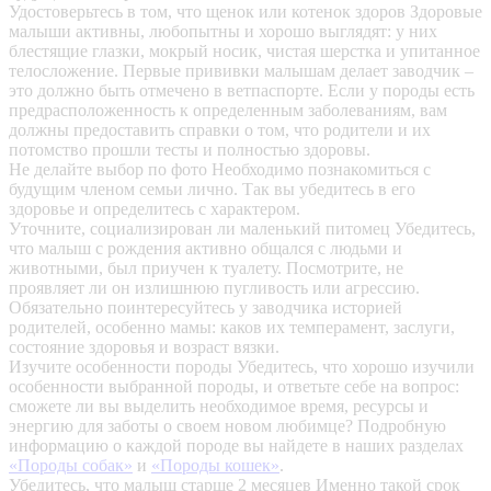
Удостоверьтесь в том, что щенок или котенок здоров
Здоровые
малыши активны, любопытны и хорошо выглядят: у них
блестящие глазки, мокрый носик, чистая шерстка и упитанное
телосложение. Первые прививки малышам делает заводчик –
это должно быть отмечено в ветпаспорте. Если у породы есть
предрасположенность к определенным заболеваниям, вам
должны предоставить справки о том, что родители и их
потомство прошли тесты и полностью здоровы.
Не делайте выбор по фото
Необходимо познакомиться с
будущим членом семьи лично. Так вы убедитесь в его
здоровье и определитесь с характером.
Уточните, социализирован ли маленький питомец
Убедитесь,
что малыш с рождения активно общался с людьми и
животными, был приучен к туалету. Посмотрите, не
проявляет ли он излишнюю пугливость или агрессию.
Обязательно поинтересуйтесь у заводчика историей
родителей, особенно мамы: каков их темперамент, заслуги,
состояние здоровья и возраст вязки.
Изучите особенности породы
Убедитесь, что хорошо изучили
особенности выбранной породы, и ответьте себе на вопрос:
сможете ли вы выделить необходимое время, ресурсы и
энергию для заботы о своем новом любимце? Подробную
информацию о каждой породе вы найдете в наших разделах
«Породы собак»
и
«Породы кошек»
.
Убедитесь, что малыш старше 2 месяцев
Именно такой срок