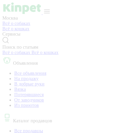
Москва
Всё о собаках
Всё о кошках
Сервисы
Поиск по статьям
Всё о собаках
Всё о кошках
Объявления
Все объявления
На продажу
В добрые руки
Вязка
Потерявшиеся
От заводчиков
Из приютов
Каталог продавцов
Все продавцы