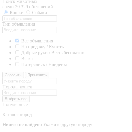
Поиск животных
среди 20 329 объявлений
Кошки
Собаки
Тип объявления
Все объявления
На продажу / Купить
Добрые руки / Взять бесплатно
Вязка
Потерялись / Найдены
Сбросить
Применить
Породы кошек
Выбрать все
Популярные
Каталог пород
Ничего не найдено
Укажите другую породу