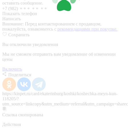
оставить сообщение.
+7 (982) ⚬⚬⚬ ⚬⚬ ⚬⚬
Показать телефон
Написать
Внимание:
Перед контактированием с продавцом,
пожалуйста, ознакомьтесь с
рекомендациями при покупке.
Сохранить
Вы отключили уведомления
Мы не сможем отправить вам уведомление об изменении
цены
Включить
Поделиться
https://kinpet.ru/card/ekaterinburg/koshki/koshechka-meyn-kun-
118205/?
utm_source=linkcopy&utm_medium=referral&utm_campaign=sharec
Ссылка скопирована
Действия