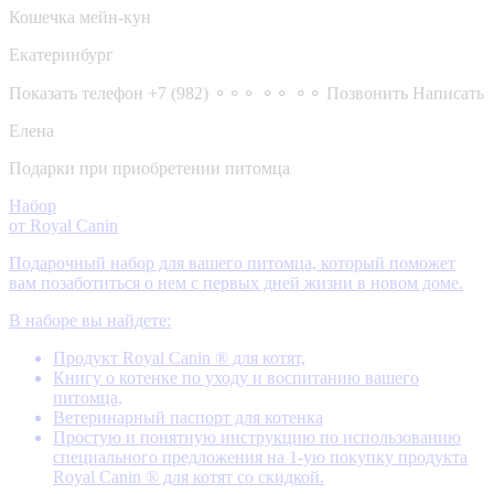
Кошечка мейн-кун
Екатеринбург
Показать телефон
+7 (982) ⚬⚬⚬ ⚬⚬ ⚬⚬
Позвонить
Написать
Елена
Подарки при приобретении питомца
Набор
от Royal Canin
Подарочный набор для вашего питомца, который поможет
вам позаботиться о нем с первых дней жизни в новом доме.
В наборе вы найдете:
Продукт Royal Canin ® для котят,
Книгу о котенке по уходу и воспитанию вашего
питомца,
Ветеринарный паспорт для котенка
Простую и понятную инструкцию по использованию
специального предложения на 1-ую покупку продукта
Royal Canin ® для котят со скидкой.