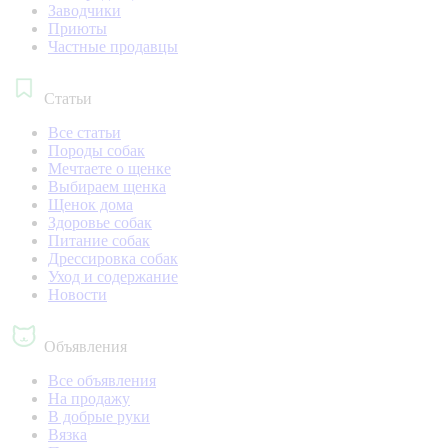
Заводчики
Приюты
Частные продавцы
Статьи
Все статьи
Породы собак
Мечтаете о щенке
Выбираем щенка
Щенок дома
Здоровье собак
Питание собак
Дрессировка собак
Уход и содержание
Новости
Объявления
Все объявления
На продажу
В добрые руки
Вязка