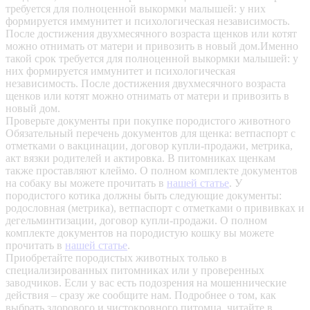
требуется для полноценной выкормки малышей: у них
формируется иммунитет и психологическая независимость.
После достижения двухмесячного возраста щенков или котят
можно отнимать от матери и привозить в новый дом.Именно
такой срок требуется для полноценной выкормки малышей: у
них формируется иммунитет и психологическая
независимость. После достижения двухмесячного возраста
щенков или котят можно отнимать от матери и привозить в
новый дом.
Проверьте документы при покупке породистого животного
Обязательный перечень документов для щенка: ветпаспорт с
отметками о вакцинации, договор купли-продажи, метрика,
акт вязки родителей и актировка. В питомниках щенкам
также проставляют клеймо. О полном комплекте документов
на собаку вы можете прочитать в
нашей статье
.
У
породистого котика должны быть следующие документы:
родословная (метрика), ветпаспорт с отметками о прививках и
дегельминтизации, договор купли-продажи. О полном
комплекте документов на породистую кошку вы можете
прочитать в
нашей статье
.
Приобретайте породистых животных только в
специализированных питомниках или у проверенных
заводчиков. Если у вас есть подозрения на мошеннические
действия – сразу же сообщите нам.
Подробнее о том, как
выбрать здорового и чистокровного питомца, читайте в