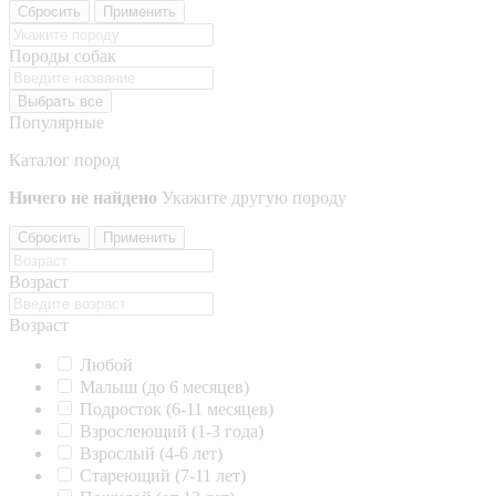
Сбросить
Применить
Породы собак
Выбрать все
Популярные
Каталог пород
Ничего не найдено
Укажите другую породу
Сбросить
Применить
Возраст
Возраст
Любой
Малыш (до 6 месяцев)
Подросток (6-11 месяцев)
Взрослеющий (1-3 года)
Взрослый (4-6 лет)
Стареющий (7-11 лет)