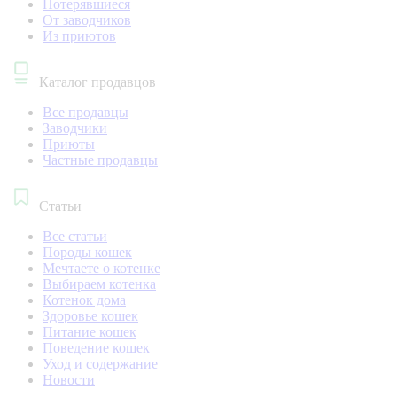
Потерявшиеся
От заводчиков
Из приютов
Каталог продавцов
Все продавцы
Заводчики
Приюты
Частные продавцы
Статьи
Все статьи
Породы кошек
Мечтаете о котенке
Выбираем котенка
Котенок дома
Здоровье кошек
Питание кошек
Поведение кошек
Уход и содержание
Новости