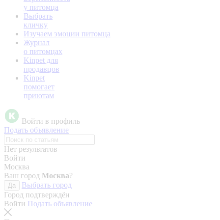
у питомца
Выбрать
кличку
Изучаем эмоции питомца
Журнал
о питомцах
Kinpet для
продавцов
Kinpet
помогает
приютам
Войти в профиль
Подать объявление
Нет результатов
Войти
Москва
Ваш город
Москва
?
Выбрать город
Да
Город подтверждён
Войти
Подать объявление