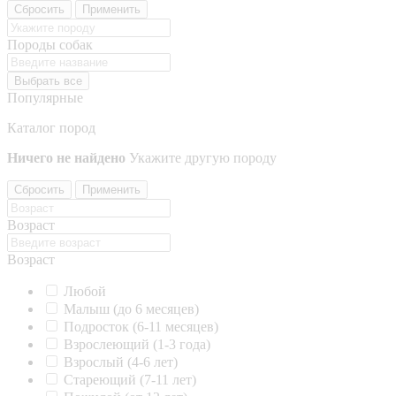
Сбросить
Применить
Породы собак
Выбрать все
Популярные
Каталог пород
Ничего не найдено
Укажите другую породу
Сбросить
Применить
Возраст
Возраст
Любой
Малыш (до 6 месяцев)
Подросток (6-11 месяцев)
Взрослеющий (1-3 года)
Взрослый (4-6 лет)
Стареющий (7-11 лет)