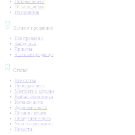
Потерявшиеся
От заводчиков
Из приютов
Каталог продавцов
Все продавцы
Заводчики
Приюты
Частные продавцы
Статьи
Все статьи
Породы кошек
Мечтаете о котенке
Выбираем котенка
Котенок дома
Здоровье кошек
Питание кошек
Поведение кошек
Уход и содержание
Новости