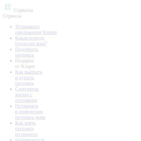
Сервисы
Сервисы
Установите
приложение Kinpet
Какая порода
подходит вам?
Подобрать
питомца
Подарки
от Kinpet
Как выбрать
и купить
питомца
Симулятор
жизни с
питомцем
Готовимся
к появлению
питомца дома
Как взять
питомца
из приюта
Беременность