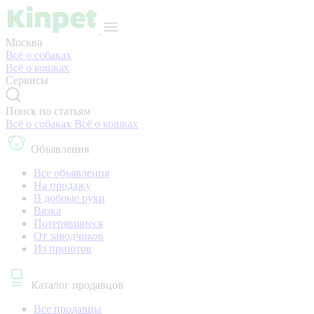
Москва
Всё о собаках
Всё о кошках
Сервисы
Поиск по статьям
Всё о собаках
Всё о кошках
Объявления
Все объявления
На продажу
В добрые руки
Вязка
Потерявшиеся
От заводчиков
Из приютов
Каталог продавцов
Все продавцы