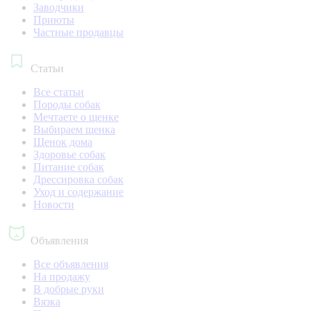
Заводчики
Приюты
Частные продавцы
Статьи
Все статьи
Породы собак
Мечтаете о щенке
Выбираем щенка
Щенок дома
Здоровье собак
Питание собак
Дрессировка собак
Уход и содержание
Новости
Объявления
Все объявления
На продажу
В добрые руки
Вязка