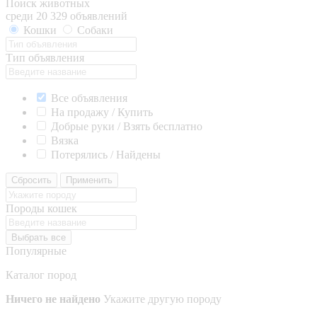
Поиск животных
среди 20 329 объявлений
Кошки
Собаки
Тип объявления
Все объявления
На продажу / Купить
Добрые руки / Взять бесплатно
Вязка
Потерялись / Найдены
Сбросить
Применить
Породы кошек
Выбрать все
Популярные
Каталог пород
Ничего не найдено
Укажите другую породу