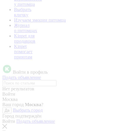
у питомца
Выбрать
кличку
Изучаем эмоции питомца
Журнал
о питомцах
Kinpet для
продавцов
Kinpet
помогает
приютам
Войти в профиль
Подать объявление
Нет результатов
Войти
Москва
Ваш город
Москва
?
Выбрать город
Да
Город подтверждён
Войти
Подать объявление