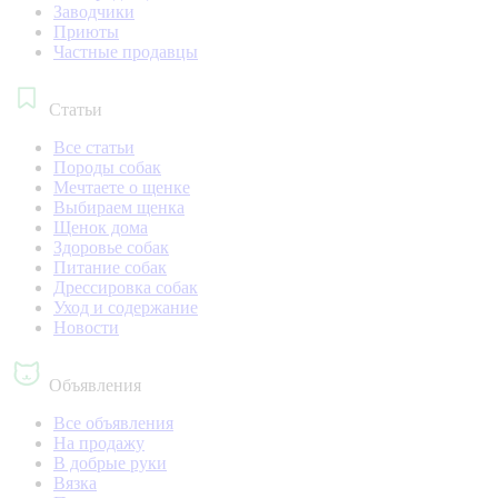
Заводчики
Приюты
Частные продавцы
Статьи
Все статьи
Породы собак
Мечтаете о щенке
Выбираем щенка
Щенок дома
Здоровье собак
Питание собак
Дрессировка собак
Уход и содержание
Новости
Объявления
Все объявления
На продажу
В добрые руки
Вязка