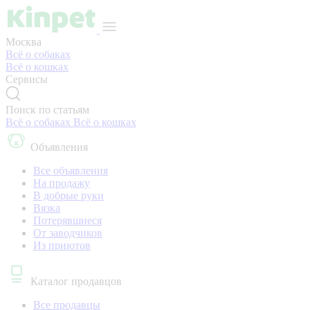
Москва
Всё о собаках
Всё о кошках
Сервисы
Поиск по статьям
Всё о собаках
Всё о кошках
Объявления
Все объявления
На продажу
В добрые руки
Вязка
Потерявшиеся
От заводчиков
Из приютов
Каталог продавцов
Все продавцы