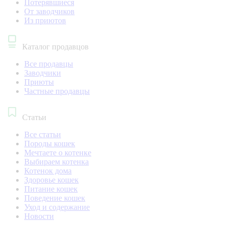
Потерявшиеся
От заводчиков
Из приютов
Каталог продавцов
Все продавцы
Заводчики
Приюты
Частные продавцы
Статьи
Все статьи
Породы кошек
Мечтаете о котенке
Выбираем котенка
Котенок дома
Здоровье кошек
Питание кошек
Поведение кошек
Уход и содержание
Новости