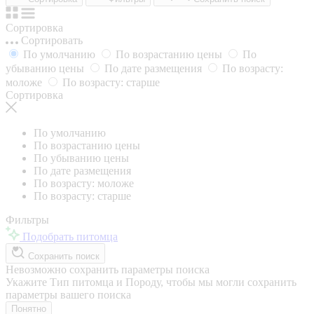
Сортировка
Сортировать
По умолчанию
По возрастанию цены
По
убыванию цены
По дате размещения
По возрасту:
моложе
По возрасту: старше
Сортировка
По умолчанию
По возрастанию цены
По убыванию цены
По дате размещения
По возрасту: моложе
По возрасту: старше
Фильтры
Подобрать питомца
Сохранить поиск
Невозможно сохранить параметры поиска
Укажите Тип питомца и Породу, чтобы мы могли сохранить
параметры вашего поиска
Понятно