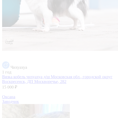
Чихуахуа
1 год
Вязка кобель чихуахуа д/ш
Московская обл., городской округ
Воскресенск, ДП Москворечье, 282
15 000 ₽
Оксана
Заводчик