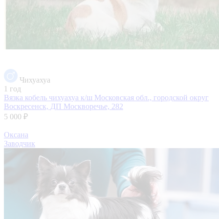
Чихуахуа
1 год
Вязка кобель чихуахуа к/ш
Московская обл., городской округ
Воскресенск, ДП Москворечье, 282
5 000 ₽
Оксана
Заводчик