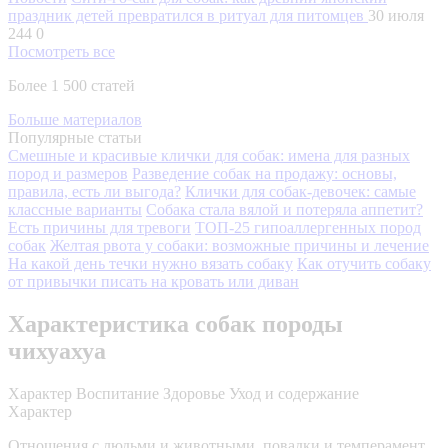
праздник детей превратился в ритуал для питомцев
30 июля
244
0
Посмотреть все
Более 1 500 статей
Больше материалов
Популярные статьи
Смешные и красивые клички для собак: имена для разных
пород и размеров
Разведение собак на продажу: основы,
правила, есть ли выгода?
Клички для собак-девочек: самые
классные варианты
Собака стала вялой и потеряла аппетит?
Есть причины для тревоги
ТОП-25 гипоаллергенных пород
собак
Желтая рвота у собаки: возможные причины и лечение
На какой день течки нужно вязать собаку
Как отучить собаку
от привычки писать на кровать или диван
Характеристика собак породы
чихуахуа
Характер
Воспитание
Здоровье
Уход и содержание
Характер
Отношения с людьми и животными, повадки и темперамент,