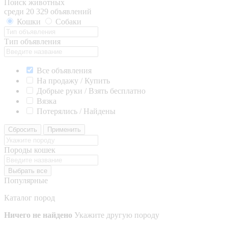
Поиск животных
среди 20 329 объявлений
Кошки
Собаки
Тип объявления
Все объявления
На продажу / Купить
Добрые руки / Взять бесплатно
Вязка
Потерялись / Найдены
Сбросить
Применить
Породы кошек
Выбрать все
Популярные
Каталог пород
Ничего не найдено
Укажите другую породу