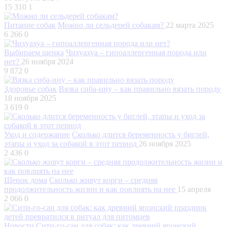
15 310
1
Питание собак
Можно ли сельдерей собакам?
22 марта 2025
6 266
0
Выбираем щенка
Чихуахуа – гипоаллергенная порода или
нет?
26 ноября 2024
9 872
0
Здоровье собак
Вязка сиба-ину – как правильно вязать породу
18 ноября 2025
3 619
0
Уход и содержание
Сколько длится беременность у биглей,
этапы и уход за собакой в этот период
26 ноября 2025
2 436
0
Щенок дома
Сколько живут корги – средняя
продолжительность жизни и как повлиять на нее
15 апреля
2 066
0
Новости
Сити-го-сан для собак: как древний японский