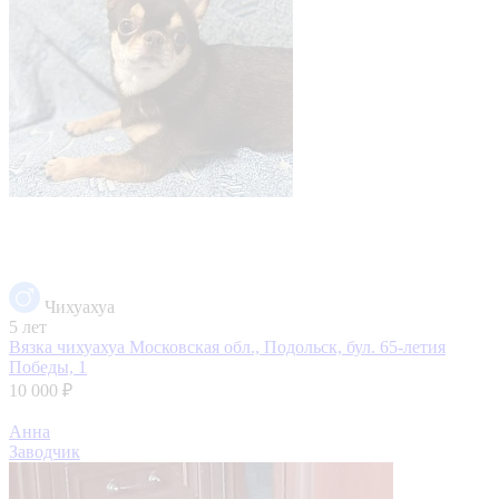
Чихуахуа
5 лет
Вязка чихуахуа
Московская обл., Подольск, бул. 65-летия
Победы, 1
10 000 ₽
Анна
Заводчик