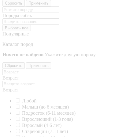
Сбросить
Применить
Породы собак
Выбрать все
Популярные
Каталог пород
Ничего не найдено
Укажите другую породу
Сбросить
Применить
Возраст
Возраст
Любой
Малыш (до 6 месяцев)
Подросток (6-11 месяцев)
Взрослеющий (1-3 года)
Взрослый (4-6 лет)
Стареющий (7-11 лет)