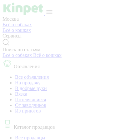
Москва
Всё о собаках
Всё о кошках
Сервисы
Поиск по статьям
Всё о собаках
Всё о кошках
Объявления
Все объявления
На продажу
В добрые руки
Вязка
Потерявшиеся
От заводчиков
Из приютов
Каталог продавцов
Все продавцы