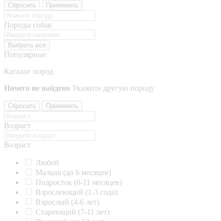
Сбросить
Применить
Породы собак
Выбрать все
Популярные
Каталог пород
Ничего не найдено
Укажите другую породу
Сбросить
Применить
Возраст
Возраст
Любой
Малыш (до 6 месяцев)
Подросток (6-11 месяцев)
Взрослеющий (1-3 года)
Взрослый (4-6 лет)
Стареющий (7-11 лет)