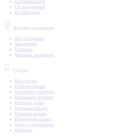
Потерявшиеся
От заводчиков
Из приютов
Каталог продавцов
Все продавцы
Заводчики
Приюты
Частные продавцы
Статьи
Все статьи
Породы кошек
Мечтаете о котенке
Выбираем котенка
Котенок дома
Здоровье кошек
Питание кошек
Поведение кошек
Уход и содержание
Новости