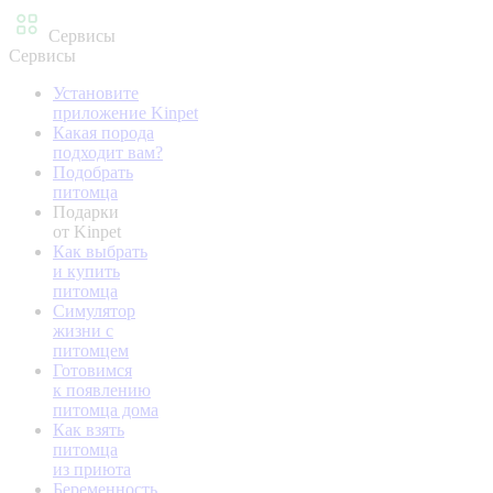
Сервисы
Сервисы
Установите
приложение Kinpet
Какая порода
подходит вам?
Подобрать
питомца
Подарки
от Kinpet
Как выбрать
и купить
питомца
Симулятор
жизни с
питомцем
Готовимся
к появлению
питомца дома
Как взять
питомца
из приюта
Беременность