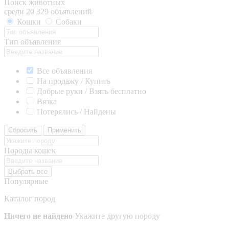
Поиск животных
среди 20 329 объявлений
Кошки
Собаки
Тип объявления
Все объявления
На продажу / Купить
Добрые руки / Взять бесплатно
Вязка
Потерялись / Найдены
Сбросить
Применить
Породы кошек
Выбрать все
Популярные
Каталог пород
Ничего не найдено
Укажите другую породу