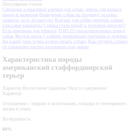
Популярные статьи
Смешные и красивые клички для собак: имена для разных
пород и размеров
Разведение собак на продажу: основы,
правила, есть ли выгода?
Клички для собак-девочек: самые
классные варианты
Собака стала вялой и потеряла аппетит?
Есть причины для тревоги
ТОП-25 гипоаллергенных пород
собак
Желтая рвота у собаки: возможные причины и лечение
На какой день течки нужно вязать собаку
Как отучить собаку
от привычки писать на кровать или диван
Характеристика породы
американский стаффордширский
терьер
Характер
Воспитание
Здоровье
Уход и содержание
Характер
Отношения с людьми и животными, повадки и темперамент,
жизнь в семье
Возбудимость
60%