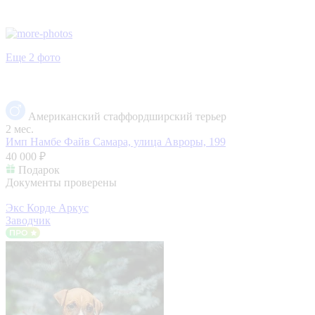
Еще 2 фото
Американский стаффордширский терьер
2 мес.
Имп Намбе Файв
Самара, улица Авроры, 199
40 000 ₽
Подарок
Документы проверены
Экс Корде Аркус
Заводчик