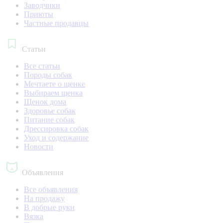
Заводчики
Приюты
Частные продавцы
Статьи
Все статьи
Породы собак
Мечтаете о щенке
Выбираем щенка
Щенок дома
Здоровье собак
Питание собак
Дрессировка собак
Уход и содержание
Новости
Объявления
Все объявления
На продажу
В добрые руки
Вязка