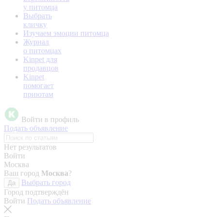
у питомца
Выбрать
кличку
Изучаем эмоции питомца
Журнал
о питомцах
Kinpet для
продавцов
Kinpet
помогает
приютам
Войти в профиль
Подать объявление
Нет результатов
Войти
Москва
Ваш город
Москва
?
Выбрать город
Да
Город подтверждён
Войти
Подать объявление