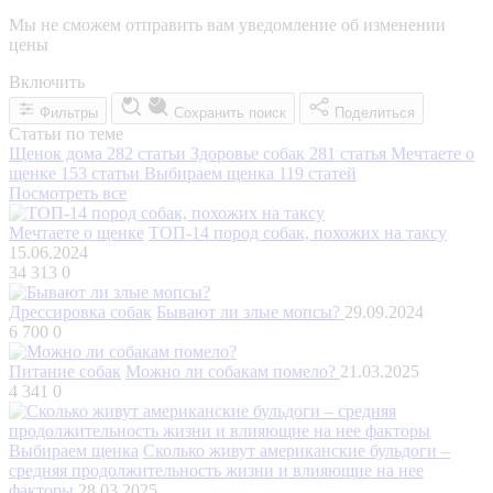
Мы не сможем отправить вам уведомление об изменении
цены
Включить
Фильтры
Сохранить поиск
Поделиться
Статьи по теме
Щенок дома
282 статьи
Здоровье собак
281 статья
Мечтаете о
щенке
153 статьи
Выбираем щенка
119 статей
Посмотреть все
Мечтаете о щенке
ТОП-14 пород собак, похожих на таксу
15.06.2024
34 313
0
Дрессировка собак
Бывают ли злые мопсы?
29.09.2024
6 700
0
Питание собак
Можно ли собакам помело?
21.03.2025
4 341
0
Выбираем щенка
Сколько живут американские бульдоги –
средняя продолжительность жизни и влияющие на нее
факторы
28.03.2025