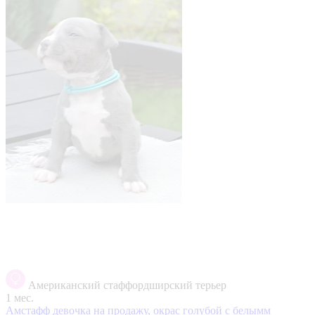
Американский стаффордширский терьер
1 мес.
Амстафф девочка на продажу, окрас голубой с белымм