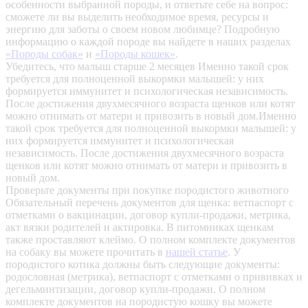
особенности выбранной породы, и ответьте себе на вопрос:
сможете ли вы выделить необходимое время, ресурсы и
энергию для заботы о своем новом любимце? Подробную
информацию о каждой породе вы найдете в наших разделах
«Породы собак»
и
«Породы кошек»
.
Убедитесь, что малыш старше 2 месяцев
Именно такой срок
требуется для полноценной выкормки малышей: у них
формируется иммунитет и психологическая независимость.
После достижения двухмесячного возраста щенков или котят
можно отнимать от матери и привозить в новый дом.Именно
такой срок требуется для полноценной выкормки малышей: у
них формируется иммунитет и психологическая
независимость. После достижения двухмесячного возраста
щенков или котят можно отнимать от матери и привозить в
новый дом.
Проверьте документы при покупке породистого животного
Обязательный перечень документов для щенка: ветпаспорт с
отметками о вакцинации, договор купли-продажи, метрика,
акт вязки родителей и актировка. В питомниках щенкам
также проставляют клеймо. О полном комплекте документов
на собаку вы можете прочитать в
нашей статье
.
У
породистого котика должны быть следующие документы:
родословная (метрика), ветпаспорт с отметками о прививках и
дегельминтизации, договор купли-продажи. О полном
комплекте документов на породистую кошку вы можете