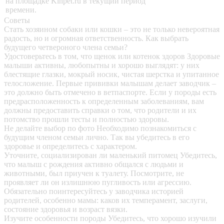
на площадке Kinpet.ru в текущий период
времени.
Советы
Стать хозяином собаки или кошки – это не только невероятная
радость, но и огромная ответственность. Как выбрать
будущего четвероного члена семьи?
Удостоверьтесь в том, что щенок или котенок здоров
Здоровые
малыши активны, любопытны и хорошо выглядят: у них
блестящие глазки, мокрый носик, чистая шерстка и упитанное
телосложение. Первые прививки малышам делает заводчик –
это должно быть отмечено в ветпаспорте. Если у породы есть
предрасположенность к определенным заболеваниям, вам
должны предоставить справки о том, что родители и их
потомство прошли тесты и полностью здоровы.
Не делайте выбор по фото
Необходимо познакомиться с
будущим членом семьи лично. Так вы убедитесь в его
здоровье и определитесь с характером.
Уточните, социализирован ли маленький питомец
Убедитесь,
что малыш с рождения активно общался с людьми и
животными, был приучен к туалету. Посмотрите, не
проявляет ли он излишнюю пугливость или агрессию.
Обязательно поинтересуйтесь у заводчика историей
родителей, особенно мамы: каков их темперамент, заслуги,
состояние здоровья и возраст вязки.
Изучите особенности породы
Убедитесь, что хорошо изучили