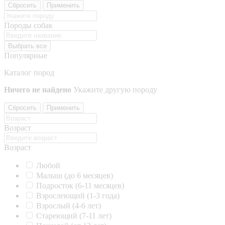
Сбросить
Применить
Породы собак
Выбрать все
Популярные
Каталог пород
Ничего не найдено
Укажите другую породу
Сбросить
Применить
Возраст
Возраст
Любой
Малыш (до 6 месяцев)
Подросток (6-11 месяцев)
Взрослеющий (1-3 года)
Взрослый (4-6 лет)
Стареющий (7-11 лет)