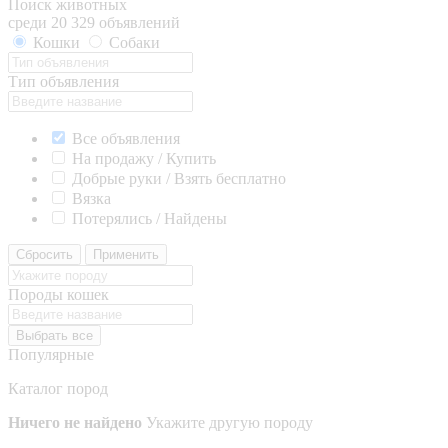
Поиск животных
среди 20 329 объявлений
Кошки
Собаки
Тип объявления
Все объявления
На продажу / Купить
Добрые руки / Взять бесплатно
Вязка
Потерялись / Найдены
Сбросить
Применить
Породы кошек
Выбрать все
Популярные
Каталог пород
Ничего не найдено
Укажите другую породу