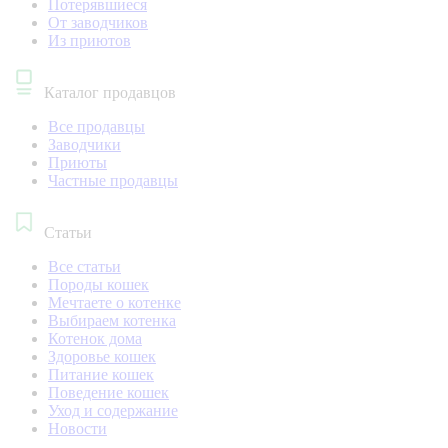
Потерявшиеся
От заводчиков
Из приютов
Каталог продавцов
Все продавцы
Заводчики
Приюты
Частные продавцы
Статьи
Все статьи
Породы кошек
Мечтаете о котенке
Выбираем котенка
Котенок дома
Здоровье кошек
Питание кошек
Поведение кошек
Уход и содержание
Новости