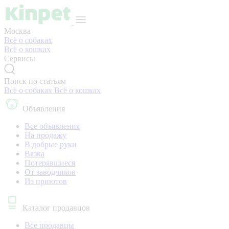
Москва
Всё о собаках
Всё о кошках
Сервисы
Поиск по статьям
Всё о собаках
Всё о кошках
Объявления
Все объявления
На продажу
В добрые руки
Вязка
Потерявшиеся
От заводчиков
Из приютов
Каталог продавцов
Все продавцы