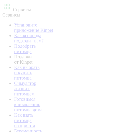
Сервисы
Сервисы
Установите
приложение Kinpet
Какая порода
подходит вам?
Подобрать
питомца
Подарки
от Kinpet
Как выбрать
и купить
питомца
Симулятор
жизни с
питомцем
Готовимся
к появлению
питомца дома
Как взять
питомца
из приюта
Беременность