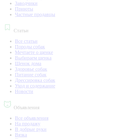
Заводчики
Приюты
Частные продавцы
Статьи
Все статьи
Породы собак
Мечтаете о щенке
Выбираем щенка
Щенок дома
Здоровье собак
Питание собак
Дрессировка собак
Уход и содержание
Новости
Объявления
Все объявления
На продажу
В добрые руки
Вязка