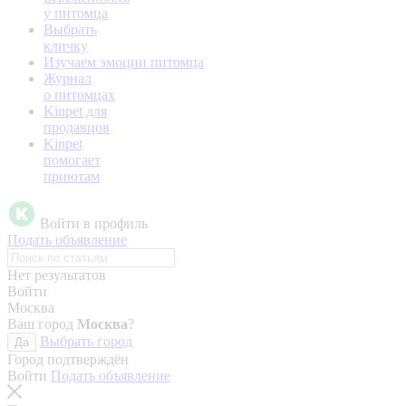
у питомца
Выбрать
кличку
Изучаем эмоции питомца
Журнал
о питомцах
Kinpet для
продавцов
Kinpet
помогает
приютам
Войти в профиль
Подать объявление
Нет результатов
Войти
Москва
Ваш город
Москва
?
Выбрать город
Да
Город подтверждён
Войти
Подать объявление