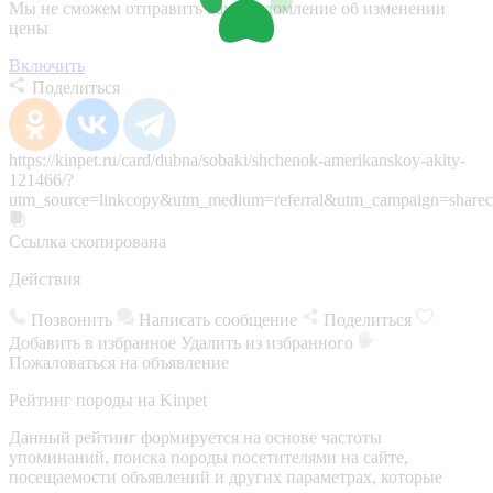
Мы не сможем отправить вам уведомление об изменении
цены
Включить
Поделиться
https://kinpet.ru/card/dubna/sobaki/shchenok-amerikanskoy-akity-
121466/?
utm_source=linkcopy&utm_medium=referral&utm_campaign=sharec
Ссылка скопирована
Действия
Позвонить
Написать сообщение
Поделиться
Добавить в избранное
Удалить из избранного
Пожаловаться на объявление
Рейтинг породы на Kinpet
Данный рейтинг формируется на основе частоты
упоминаний, поиска породы посетителями на сайте,
посещаемости объявлений и других параметрах, которые