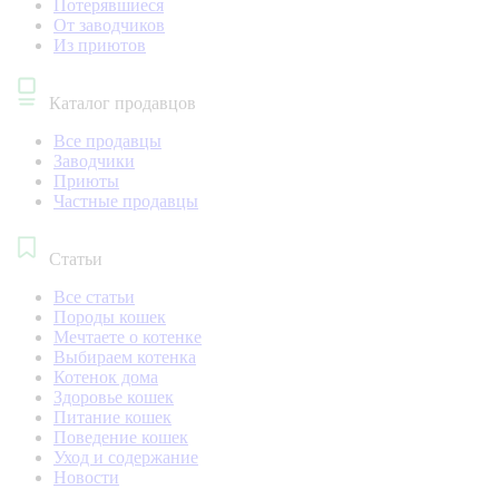
Потерявшиеся
От заводчиков
Из приютов
Каталог продавцов
Все продавцы
Заводчики
Приюты
Частные продавцы
Статьи
Все статьи
Породы кошек
Мечтаете о котенке
Выбираем котенка
Котенок дома
Здоровье кошек
Питание кошек
Поведение кошек
Уход и содержание
Новости