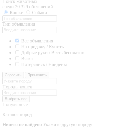
Поиск животных
среди 20 329 объявлений
Кошки
Собаки
Тип объявления
Все объявления
На продажу / Купить
Добрые руки / Взять бесплатно
Вязка
Потерялись / Найдены
Сбросить
Применить
Породы кошек
Выбрать все
Популярные
Каталог пород
Ничего не найдено
Укажите другую породу