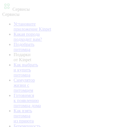
Сервисы
Сервисы
Установите
приложение Kinpet
Какая порода
подходит вам?
Подобрать
питомца
Подарки
от Kinpet
Как выбрать
и купить
питомца
Симулятор
жизни с
питомцем
Готовимся
к появлению
питомца дома
Как взять
питомца
из приюта
Беременность