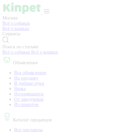
Москва
Всё о собаках
Всё о кошках
Сервисы
Поиск по статьям
Всё о собаках
Всё о кошках
Объявления
Все объявления
На продажу
В добрые руки
Вязка
Потерявшиеся
От заводчиков
Из приютов
Каталог продавцов
Все продавцы