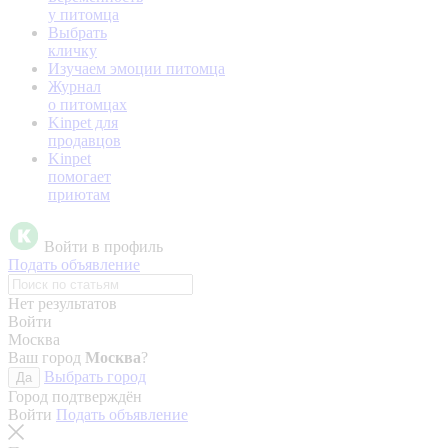
у питомца
Выбрать
кличку
Изучаем эмоции питомца
Журнал
о питомцах
Kinpet для
продавцов
Kinpet
помогает
приютам
Войти в профиль
Подать объявление
Нет результатов
Войти
Москва
Ваш город
Москва
?
Выбрать город
Да
Город подтверждён
Войти
Подать объявление