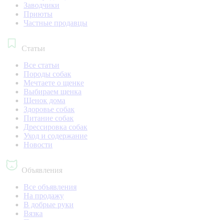
Заводчики
Приюты
Частные продавцы
Статьи
Все статьи
Породы собак
Мечтаете о щенке
Выбираем щенка
Щенок дома
Здоровье собак
Питание собак
Дрессировка собак
Уход и содержание
Новости
Объявления
Все объявления
На продажу
В добрые руки
Вязка