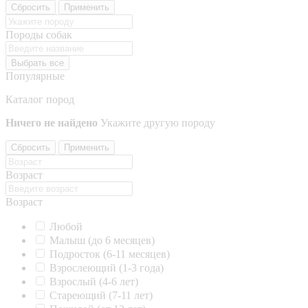
Сбросить
Применить
Породы собак
Выбрать все
Популярные
Каталог пород
Ничего не найдено
Укажите другую породу
Сбросить
Применить
Возраст
Возраст
Любой
Малыш (до 6 месяцев)
Подросток (6-11 месяцев)
Взрослеющий (1-3 года)
Взрослый (4-6 лет)
Стареющий (7-11 лет)