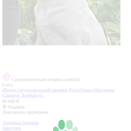
Среднеазиатская овчарка (алабай)
6 мес.
Щенок среднеазиатской овчарки
Республика Мордовия,
Саранск, Зелёная ул.
60 000 ₽
Подарок
Документы проверены
Людмила Зоткина
Заводчик