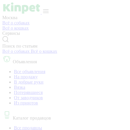
Москва
Всё о собаках
Всё о кошках
Сервисы
Поиск по статьям
Всё о собаках
Всё о кошках
Объявления
Все объявления
На продажу
В добрые руки
Вязка
Потерявшиеся
От заводчиков
Из приютов
Каталог продавцов
Все продавцы