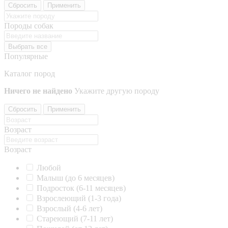
Сбросить
Применить
Породы собак
Выбрать все
Популярные
Каталог пород
Ничего не найдено
Укажите другую породу
Сбросить
Применить
Возраст
Возраст
Любой
Малыш (до 6 месяцев)
Подросток (6-11 месяцев)
Взрослеющий (1-3 года)
Взрослый (4-6 лет)
Стареющий (7-11 лет)