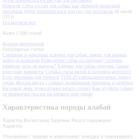
Новости
Сити-го-сан для собак: как древний японский
праздник детей превратился в ритуал для питомцев
30 июля
235
0
Посмотреть все
Более 1 500 статей
Больше материалов
Популярные статьи
Смешные и красивые клички для собак: имена для разных
пород и размеров
Разведение собак на продажу: основы,
правила, есть ли выгода?
Клички для собак-девочек: самые
классные варианты
Собака стала вялой и потеряла аппетит?
Есть причины для тревоги
ТОП-25 гипоаллергенных пород
собак
Желтая рвота у собаки: возможные причины и лечение
На какой день течки нужно вязать собаку
Как отучить собаку
от привычки писать на кровать или диван
Характеристика породы алабай
Характер
Воспитание
Здоровье
Уход и содержание
Характер
Отношения с людьми и животными, повадки и темперамент,