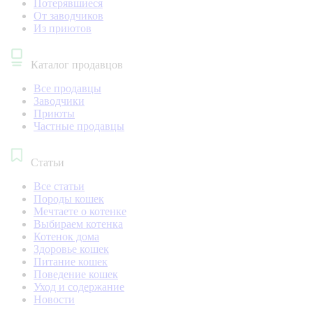
Потерявшиеся
От заводчиков
Из приютов
Каталог продавцов
Все продавцы
Заводчики
Приюты
Частные продавцы
Статьи
Все статьи
Породы кошек
Мечтаете о котенке
Выбираем котенка
Котенок дома
Здоровье кошек
Питание кошек
Поведение кошек
Уход и содержание
Новости