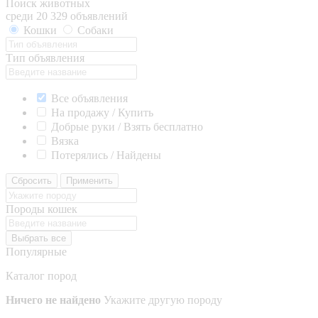
Поиск животных
среди 20 329 объявлений
Кошки
Собаки
Тип объявления
Все объявления
На продажу / Купить
Добрые руки / Взять бесплатно
Вязка
Потерялись / Найдены
Сбросить
Применить
Породы кошек
Выбрать все
Популярные
Каталог пород
Ничего не найдено
Укажите другую породу