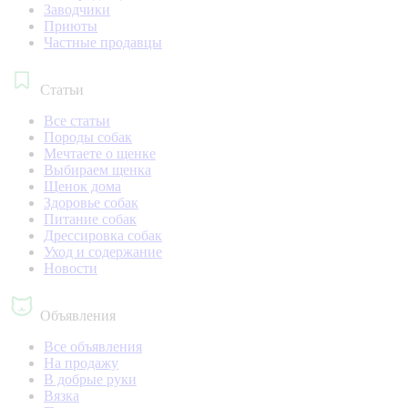
Заводчики
Приюты
Частные продавцы
Статьи
Все статьи
Породы собак
Мечтаете о щенке
Выбираем щенка
Щенок дома
Здоровье собак
Питание собак
Дрессировка собак
Уход и содержание
Новости
Объявления
Все объявления
На продажу
В добрые руки
Вязка