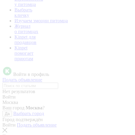
у питомца
Выбрать
кличку
Изучаем эмоции питомца
Журнал
о питомцах
Kinpet для
продавцов
Kinpet
помогает
приютам
Войти в профиль
Подать объявление
Нет результатов
Войти
Москва
Ваш город
Москва
?
Выбрать город
Да
Город подтверждён
Войти
Подать объявление