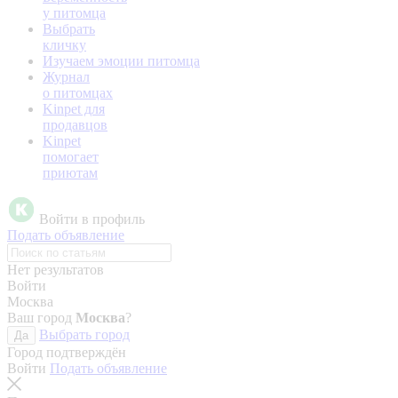
у питомца
Выбрать
кличку
Изучаем эмоции питомца
Журнал
о питомцах
Kinpet для
продавцов
Kinpet
помогает
приютам
Войти в профиль
Подать объявление
Нет результатов
Войти
Москва
Ваш город
Москва
?
Выбрать город
Да
Город подтверждён
Войти
Подать объявление