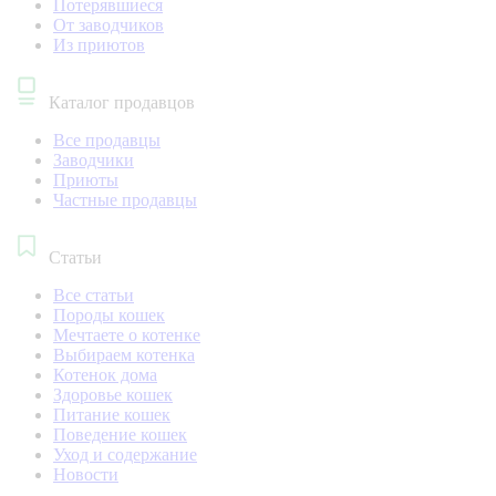
Потерявшиеся
От заводчиков
Из приютов
Каталог продавцов
Все продавцы
Заводчики
Приюты
Частные продавцы
Статьи
Все статьи
Породы кошек
Мечтаете о котенке
Выбираем котенка
Котенок дома
Здоровье кошек
Питание кошек
Поведение кошек
Уход и содержание
Новости