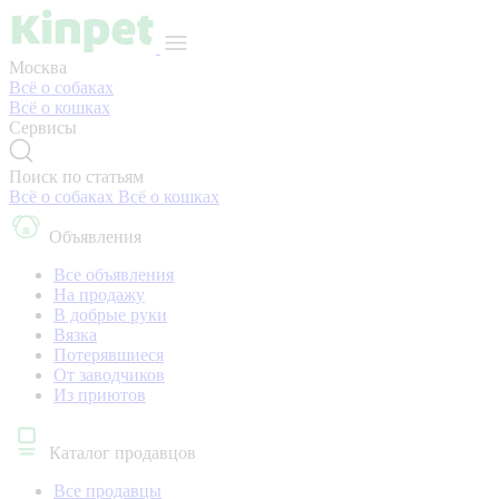
Москва
Всё о собаках
Всё о кошках
Сервисы
Поиск по статьям
Всё о собаках
Всё о кошках
Объявления
Все объявления
На продажу
В добрые руки
Вязка
Потерявшиеся
От заводчиков
Из приютов
Каталог продавцов
Все продавцы