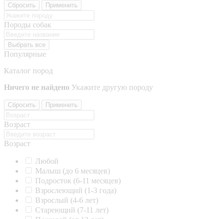
Сбросить
Применить
Породы собак
Выбрать все
Популярные
Каталог пород
Ничего не найдено
Укажите другую породу
Сбросить
Применить
Возраст
Возраст
Любой
Малыш (до 6 месяцев)
Подросток (6-11 месяцев)
Взрослеющий (1-3 года)
Взрослый (4-6 лет)
Стареющий (7-11 лет)