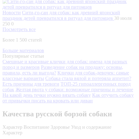
Новости
Сити-го-сан для собак: как древний японский
праздник детей превратился в ритуал для питомцев
30 июля
250
0
Посмотреть все
Более 1 500 статей
Больше материалов
Популярные статьи
Смешные и красивые клички для собак: имена для разных
пород и размеров
Разведение собак на продажу: основы,
правила, есть ли выгода?
Клички для собак-девочек: самые
классные варианты
Собака стала вялой и потеряла аппетит?
Есть причины для тревоги
ТОП-25 гипоаллергенных пород
собак
Желтая рвота у собаки: возможные причины и лечение
На какой день течки нужно вязать собаку
Как отучить собаку
от привычки писать на кровать или диван
Качества русской борзой собаки
Характер
Воспитание
Здоровье
Уход и содержание
Характер