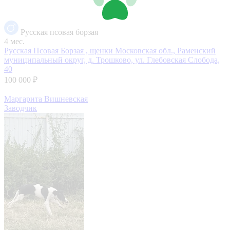
Русская псовая борзая
4 мес.
Русская Псовая Борзая , щенки
Московская обл., Раменский
муниципальный округ, д. Трошково, ул. Глебовская Слобода,
40
100 000 ₽
Маргарита Вишневская
Заводчик