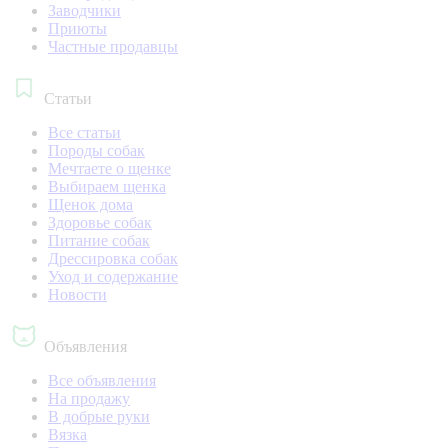
Заводчики
Приюты
Частные продавцы
Статьи
Все статьи
Породы собак
Мечтаете о щенке
Выбираем щенка
Щенок дома
Здоровье собак
Питание собак
Дрессировка собак
Уход и содержание
Новости
Объявления
Все объявления
На продажу
В добрые руки
Вязка