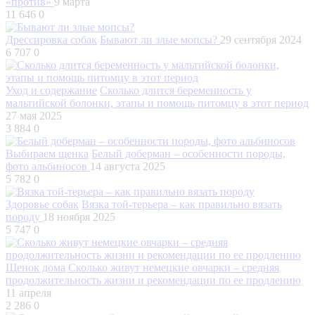
«против»
9 марта
11 646
0
Дрессировка собак
Бывают ли злые мопсы?
29 сентября 2024
6 707
0
Уход и содержание
Сколько длится беременность у
мальтийской болонки, этапы и помощь питомцу в этот период
27 мая 2025
3 884
0
Выбираем щенка
Белый доберман – особенности породы,
фото альбиносов
14 августа 2025
5 782
0
Здоровье собак
Вязка той-терьера – как правильно вязать
породу
18 ноября 2025
5 747
0
Щенок дома
Сколько живут немецкие овчарки – средняя
продолжительность жизни и рекомендации по ее продлению
11 апреля
2 286
0