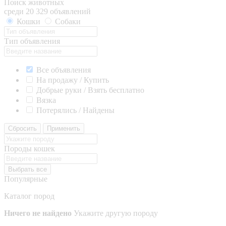
Поиск животных
среди 20 329 объявлений
Кошки
Собаки
Тип объявления
Все объявления
На продажу / Купить
Добрые руки / Взять бесплатно
Вязка
Потерялись / Найдены
Сбросить
Применить
Породы кошек
Выбрать все
Популярные
Каталог пород
Ничего не найдено
Укажите другую породу