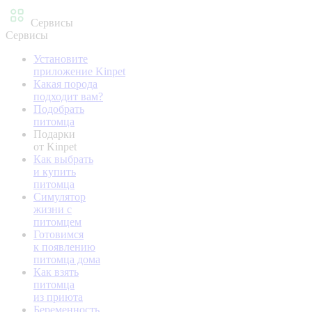
Сервисы
Сервисы
Установите
приложение Kinpet
Какая порода
подходит вам?
Подобрать
питомца
Подарки
от Kinpet
Как выбрать
и купить
питомца
Симулятор
жизни с
питомцем
Готовимся
к появлению
питомца дома
Как взять
питомца
из приюта
Беременность