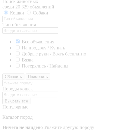
Поиск животных
среди 20 329 объявлений
Кошки
Собаки
Тип объявления
Все объявления
На продажу / Купить
Добрые руки / Взять бесплатно
Вязка
Потерялись / Найдены
Сбросить
Применить
Породы кошек
Выбрать все
Популярные
Каталог пород
Ничего не найдено
Укажите другую породу