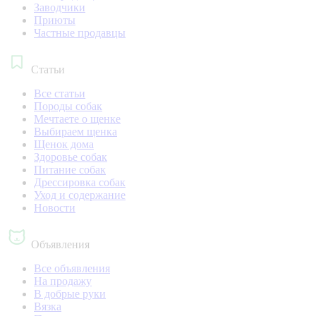
Заводчики
Приюты
Частные продавцы
Статьи
Все статьи
Породы собак
Мечтаете о щенке
Выбираем щенка
Щенок дома
Здоровье собак
Питание собак
Дрессировка собак
Уход и содержание
Новости
Объявления
Все объявления
На продажу
В добрые руки
Вязка