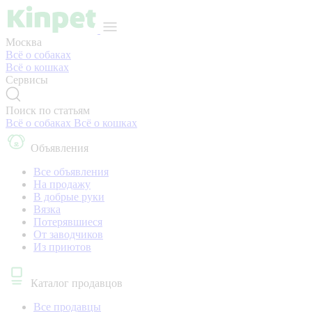
Москва
Всё о собаках
Всё о кошках
Сервисы
Поиск по статьям
Всё о собаках
Всё о кошках
Объявления
Все объявления
На продажу
В добрые руки
Вязка
Потерявшиеся
От заводчиков
Из приютов
Каталог продавцов
Все продавцы