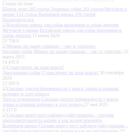
Статьи по теме
Щенок дома
282 статьи
Здоровье собак
281 статья
Мечтаете о
щенке
153 статьи
Выбираем щенка
119 статей
Посмотреть все
Мечтаете о щенке
Китайские имена для собак-мальчиков и
собак-девочек
15 июня 2024
23 758
0
Питание собак
Можно ли тыкву собакам – «за» и «против»
22
марта 2025
14 435
0
Дрессировка собак
Существуют ли злые корги?
30 сентября
2024
12 450
0
Уход и содержание
Сколько длится беременность у корги,
этапы и помощь питомцу в этот период
27 мая 2025
4 217
0
Выбираем щенка
Сколько живут вест-хайленд-уайт-терьеры –
средняя продолжительность жизни и как на нее повлиять
25