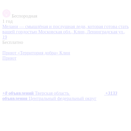
Беспородная
1 год
Мелани — смышлёная и послушная леди, которая готова стать
вашей гордостью
Московская обл., Клин, Ленинградская ул.,
19
Бесплатно
Приют «Территория добра» Клин
Приют
+
8
объявлений
Тверская область
+
3133
объявления
Центральный федеральный округ