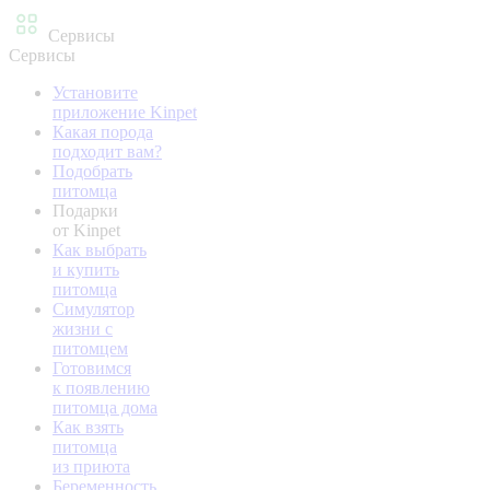
Сервисы
Сервисы
Установите
приложение Kinpet
Какая порода
подходит вам?
Подобрать
питомца
Подарки
от Kinpet
Как выбрать
и купить
питомца
Симулятор
жизни с
питомцем
Готовимся
к появлению
питомца дома
Как взять
питомца
из приюта
Беременность