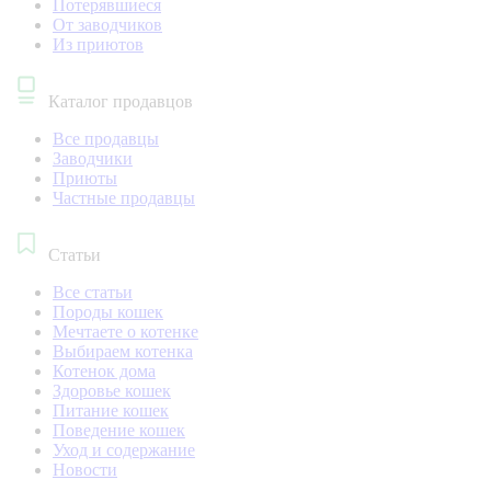
Потерявшиеся
От заводчиков
Из приютов
Каталог продавцов
Все продавцы
Заводчики
Приюты
Частные продавцы
Статьи
Все статьи
Породы кошек
Мечтаете о котенке
Выбираем котенка
Котенок дома
Здоровье кошек
Питание кошек
Поведение кошек
Уход и содержание
Новости