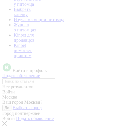
у питомца
Выбрать
кличку
Изучаем эмоции питомца
Журнал
о питомцах
Kinpet для
продавцов
Kinpet
помогает
приютам
Войти в профиль
Подать объявление
Нет результатов
Войти
Москва
Ваш город
Москва
?
Выбрать город
Да
Город подтверждён
Войти
Подать объявление