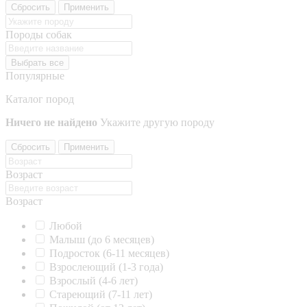
Сбросить
Применить
Породы собак
Выбрать все
Популярные
Каталог пород
Ничего не найдено
Укажите другую породу
Сбросить
Применить
Возраст
Возраст
Любой
Малыш (до 6 месяцев)
Подросток (6-11 месяцев)
Взрослеющий (1-3 года)
Взрослый (4-6 лет)
Стареющий (7-11 лет)