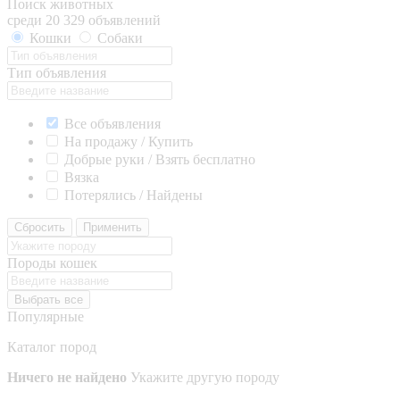
Поиск животных
среди 20 329 объявлений
Кошки
Собаки
Тип объявления
Все объявления
На продажу / Купить
Добрые руки / Взять бесплатно
Вязка
Потерялись / Найдены
Сбросить
Применить
Породы кошек
Выбрать все
Популярные
Каталог пород
Ничего не найдено
Укажите другую породу