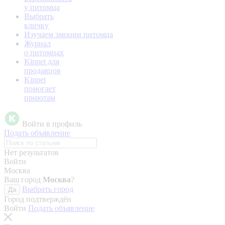
у питомца
Выбрать
кличку
Изучаем эмоции питомца
Журнал
о питомцах
Kinpet для
продавцов
Kinpet
помогает
приютам
Войти в профиль
Подать объявление
Нет результатов
Войти
Москва
Ваш город
Москва
?
Выбрать город
Да
Город подтверждён
Войти
Подать объявление