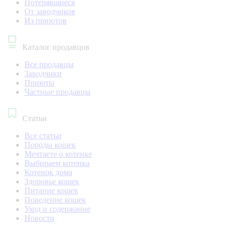
Потерявшиеся
От заводчиков
Из приютов
Каталог продавцов
Все продавцы
Заводчики
Приюты
Частные продавцы
Статьи
Все статьи
Породы кошек
Мечтаете о котенке
Выбираем котенка
Котенок дома
Здоровье кошек
Питание кошек
Поведение кошек
Уход и содержание
Новости