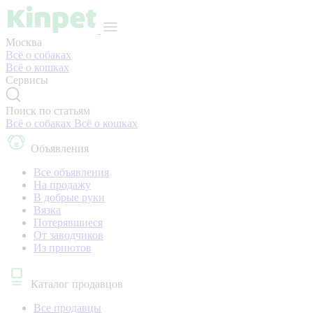
Москва
Всё о собаках
Всё о кошках
Сервисы
Поиск по статьям
Всё о собаках
Всё о кошках
Объявления
Все объявления
На продажу
В добрые руки
Вязка
Потерявшиеся
От заводчиков
Из приютов
Каталог продавцов
Все продавцы