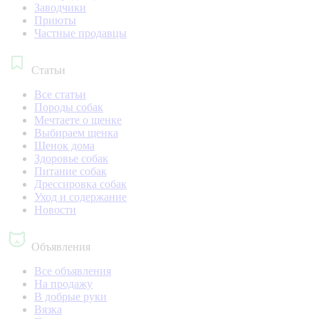
Заводчики
Приюты
Частные продавцы
Статьи
Все статьи
Породы собак
Мечтаете о щенке
Выбираем щенка
Щенок дома
Здоровье собак
Питание собак
Дрессировка собак
Уход и содержание
Новости
Объявления
Все объявления
На продажу
В добрые руки
Вязка