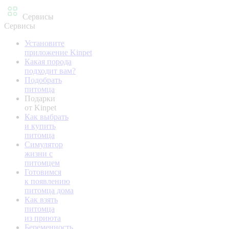
Сервисы
Сервисы
Установите
приложение Kinpet
Какая порода
подходит вам?
Подобрать
питомца
Подарки
от Kinpet
Как выбрать
и купить
питомца
Симулятор
жизни с
питомцем
Готовимся
к появлению
питомца дома
Как взять
питомца
из приюта
Беременность