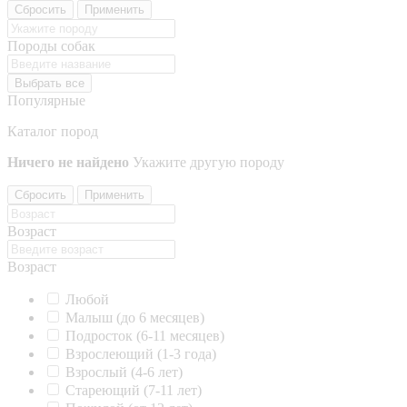
Сбросить
Применить
Породы собак
Выбрать все
Популярные
Каталог пород
Ничего не найдено
Укажите другую породу
Сбросить
Применить
Возраст
Возраст
Любой
Малыш (до 6 месяцев)
Подросток (6-11 месяцев)
Взрослеющий (1-3 года)
Взрослый (4-6 лет)
Стареющий (7-11 лет)