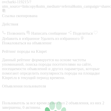
ovcharki-119215/?
utm_source=linkcopy&utm_medium=referral&utm_campaign=sharec
Ссылка скопирована
Действия
Позвонить
Написать сообщение
Поделиться
Добавить в избранное
Удалить из избранного
Пожаловаться на объявление
Рейтинг породы на Kinpet
Данный рейтинг формируется на основе частоты
упоминаний, поиска породы посетителями на сайте,
посещаемости объявлений и других параметрах, которые
помогают определить популярность породы на площадке
Kinpet.ru в текущий период времени.
Объявления пользователя
Пользователь за все время разместил 2 объявления, из них 2
завершены, 0 активны.