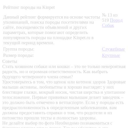
Рейтинг породы на Kinpet
№ 13 из
Данный рейтинг формируется на основе частоты
519
Пород
упоминаний, поиска породы посетителями на
Собак
сайте, посещаемости объявлений и других
параметрах, которые помогают определить
популярность породы на площадке Kinpet.ru в
текущий период времени.
Группа породы:
Служебные
Размер породы:
Крупные
Советы
Стать хозяином собаки или кошки – это не только невероятная
радость, но и огромная ответственность. Как выбрать
будущего четвероного члена семьи?
Удостоверьтесь в том, что щенок или котенок здоров
Здоровые
малыши активны, любопытны и хорошо выглядят: у них
блестящие глазки, мокрый носик, чистая шерстка и упитанное
телосложение. Первые прививки малышам делает заводчик –
это должно быть отмечено в ветпаспорте. Если у породы есть
предрасположенность к определенным заболеваниям, вам
должны предоставить справки о том, что родители и их
потомство прошли тесты и полностью здоровы.
Не делайте выбор по фото
Необходимо познакомиться с