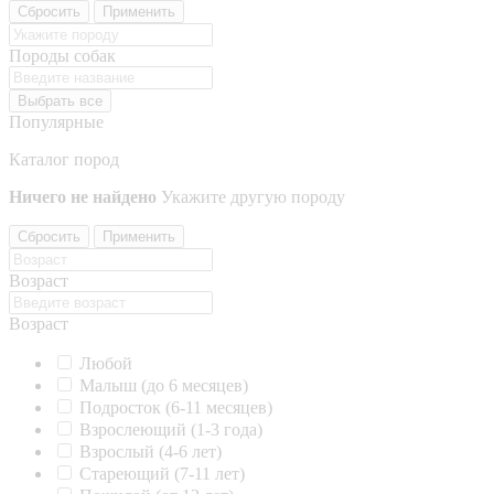
Сбросить
Применить
Породы собак
Выбрать все
Популярные
Каталог пород
Ничего не найдено
Укажите другую породу
Сбросить
Применить
Возраст
Возраст
Любой
Малыш (до 6 месяцев)
Подросток (6-11 месяцев)
Взрослеющий (1-3 года)
Взрослый (4-6 лет)
Стареющий (7-11 лет)