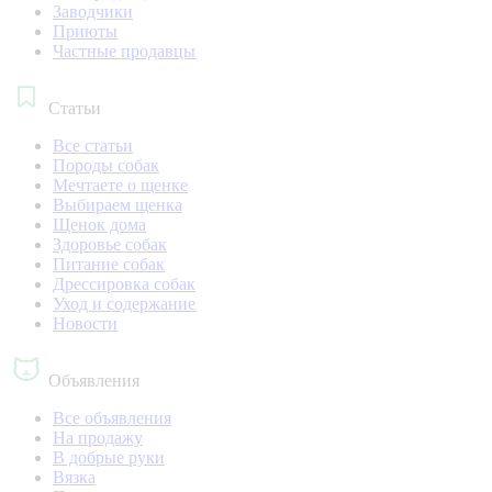
Заводчики
Приюты
Частные продавцы
Статьи
Все статьи
Породы собак
Мечтаете о щенке
Выбираем щенка
Щенок дома
Здоровье собак
Питание собак
Дрессировка собак
Уход и содержание
Новости
Объявления
Все объявления
На продажу
В добрые руки
Вязка