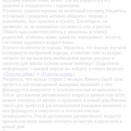
будущим членом семьи лично. Так вы убедитесь в его
здоровье и определитесь с характером.
Уточните, социализирован ли маленький питомец
Убедитесь,
что малыш с рождения активно общался с людьми и
животными, был приучен к туалету. Посмотрите, не
проявляет ли он излишнюю пугливость или агрессию.
Обязательно поинтересуйтесь у заводчика историей
родителей, особенно мамы: каков их темперамент, заслуги,
состояние здоровья и возраст вязки.
Изучите особенности породы
Убедитесь, что хорошо изучили
особенности выбранной породы, и ответьте себе на вопрос:
сможете ли вы выделить необходимое время, ресурсы и
энергию для заботы о своем новом любимце? Подробную
информацию о каждой породе вы найдете в наших разделах
«Породы собак»
и
«Породы кошек»
.
Убедитесь, что малыш старше 2 месяцев
Именно такой срок
требуется для полноценной выкормки малышей: у них
формируется иммунитет и психологическая независимость.
После достижения двухмесячного возраста щенков или котят
можно отнимать от матери и привозить в новый дом.Именно
такой срок требуется для полноценной выкормки малышей: у
них формируется иммунитет и психологическая
независимость. После достижения двухмесячного возраста
щенков или котят можно отнимать от матери и привозить в
новый дом.