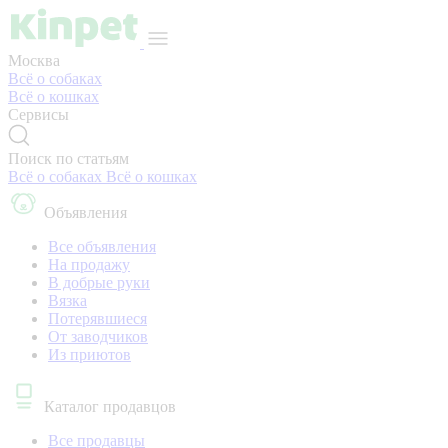
Москва
Всё о собаках
Всё о кошках
Сервисы
Поиск по статьям
Всё о собаках
Всё о кошках
Объявления
Все объявления
На продажу
В добрые руки
Вязка
Потерявшиеся
От заводчиков
Из приютов
Каталог продавцов
Все продавцы