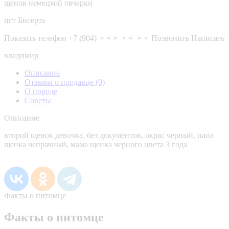
щенок немецкой овчарки
пгт Бисерть
Показать телефон
+7 (904) ⚬⚬⚬ ⚬⚬ ⚬⚬
Позвонить
Написать
владимир
Описание
Отзывы о продавце
(0)
О породе
Советы
Описание
второй щенок девочка, без документов, окрас черный, папа
щенка чепрачный, мама щенка черного цвета 3 года
Факты о питомце
Факты о питомце