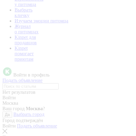
у питомца
Выбрать
кличку
Изучаем эмоции питомца
Журнал
о питомцах
Kinpet для
продавцов
Kinpet
помогает
приютам
Войти в профиль
Подать объявление
Нет результатов
Войти
Москва
Ваш город
Москва
?
Выбрать город
Да
Город подтверждён
Войти
Подать объявление