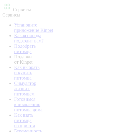
Сервисы
Сервисы
Установите
приложение Kinpet
Какая порода
подходит вам?
Подобрать
питомца
Подарки
от Kinpet
Как выбрать
и купить
питомца
Симулятор
жизни с
питомцем
Готовимся
к появлению
питомца дома
Как взять
питомца
из приюта
Беременность