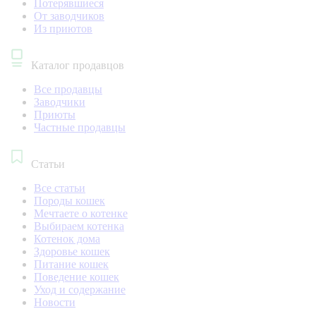
Потерявшиеся
От заводчиков
Из приютов
Каталог продавцов
Все продавцы
Заводчики
Приюты
Частные продавцы
Статьи
Все статьи
Породы кошек
Мечтаете о котенке
Выбираем котенка
Котенок дома
Здоровье кошек
Питание кошек
Поведение кошек
Уход и содержание
Новости