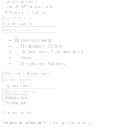
Поиск животных
среди 20 329 объявлений
Кошки
Собаки
Тип объявления
Все объявления
На продажу / Купить
Добрые руки / Взять бесплатно
Вязка
Потерялись / Найдены
Сбросить
Применить
Породы кошек
Выбрать все
Популярные
Каталог пород
Ничего не найдено
Укажите другую породу