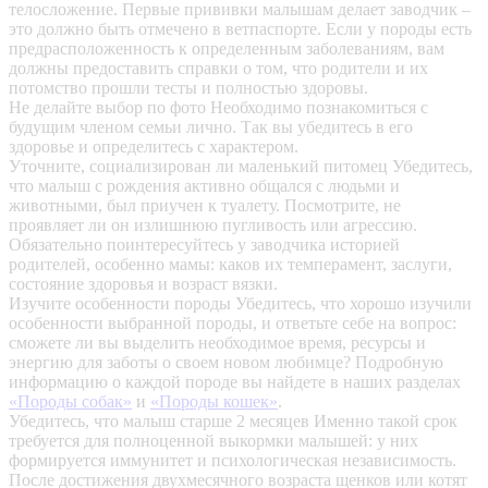
телосложение. Первые прививки малышам делает заводчик –
это должно быть отмечено в ветпаспорте. Если у породы есть
предрасположенность к определенным заболеваниям, вам
должны предоставить справки о том, что родители и их
потомство прошли тесты и полностью здоровы.
Не делайте выбор по фото
Необходимо познакомиться с
будущим членом семьи лично. Так вы убедитесь в его
здоровье и определитесь с характером.
Уточните, социализирован ли маленький питомец
Убедитесь,
что малыш с рождения активно общался с людьми и
животными, был приучен к туалету. Посмотрите, не
проявляет ли он излишнюю пугливость или агрессию.
Обязательно поинтересуйтесь у заводчика историей
родителей, особенно мамы: каков их темперамент, заслуги,
состояние здоровья и возраст вязки.
Изучите особенности породы
Убедитесь, что хорошо изучили
особенности выбранной породы, и ответьте себе на вопрос:
сможете ли вы выделить необходимое время, ресурсы и
энергию для заботы о своем новом любимце? Подробную
информацию о каждой породе вы найдете в наших разделах
«Породы собак»
и
«Породы кошек»
.
Убедитесь, что малыш старше 2 месяцев
Именно такой срок
требуется для полноценной выкормки малышей: у них
формируется иммунитет и психологическая независимость.
После достижения двухмесячного возраста щенков или котят