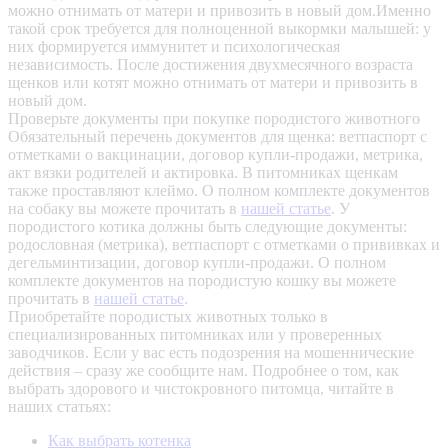
можно отнимать от матери и привозить в новый дом.Именно
такой срок требуется для полноценной выкормки малышей: у
них формируется иммунитет и психологическая
независимость. После достижения двухмесячного возраста
щенков или котят можно отнимать от матери и привозить в
новый дом.
Проверьте документы при покупке породистого животного
Обязательный перечень документов для щенка: ветпаспорт с
отметками о вакцинации, договор купли-продажи, метрика,
акт вязки родителей и актировка. В питомниках щенкам
также проставляют клеймо. О полном комплекте документов
на собаку вы можете прочитать в
нашей статье
.
У
породистого котика должны быть следующие документы:
родословная (метрика), ветпаспорт с отметками о прививках и
дегельминтизации, договор купли-продажи. О полном
комплекте документов на породистую кошку вы можете
прочитать в
нашей статье
.
Приобретайте породистых животных только в
специализированных питомниках или у проверенных
заводчиков. Если у вас есть подозрения на мошеннические
действия – сразу же сообщите нам.
Подробнее о том, как
выбрать здорового и чистокровного питомца, читайте в
наших статьях:
Как выбрать котенка