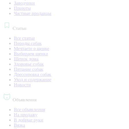
Заводчики
Приюты
Частные продавцы
Статьи
Все статьи
Породы собак
Мечтаете о щенке
Выбираем щенка
Щенок дома
Здоровье собак
Питание собак
Дрессировка собак
Уход и содержание
Новости
Объявления
Все объявления
На продажу
В добрые руки
Вязка