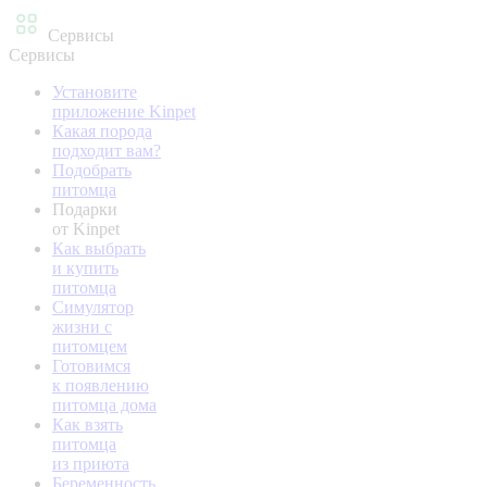
Сервисы
Сервисы
Установите
приложение Kinpet
Какая порода
подходит вам?
Подобрать
питомца
Подарки
от Kinpet
Как выбрать
и купить
питомца
Симулятор
жизни с
питомцем
Готовимся
к появлению
питомца дома
Как взять
питомца
из приюта
Беременность