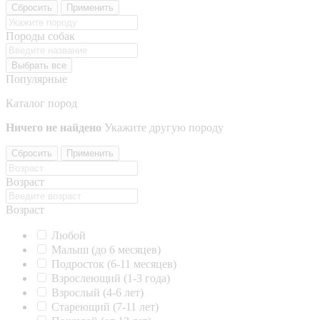
Сбросить
Применить
Породы собак
Выбрать все
Популярные
Каталог пород
Ничего не найдено
Укажите другую породу
Сбросить
Применить
Возраст
Возраст
Любой
Малыш (до 6 месяцев)
Подросток (6-11 месяцев)
Взрослеющий (1-3 года)
Взрослый (4-6 лет)
Стареющий (7-11 лет)