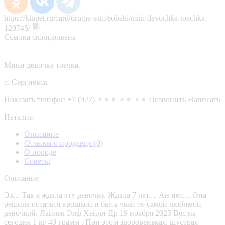
https://kinpet.ru/card/drugie-sam/sobaki/mini-devochka-toechka-
120745/
Ссылка скопирована
Мини девочка тоечка.
с. Сергиевск
Показать телефон
+7 (927) ⚬⚬⚬ ⚬⚬ ⚬⚬
Позвонить
Написать
Наталия
Описание
Отзывы о продавце
(0)
О породе
Советы
Описание
Эх... Так я ждала эту девочку. Ждала 7 лет.... Ан нет.... Она
решила остаться крошкой и быть чьей то самой любимой
девочкой. Лайлек Элф Хейли Др 19 ноября 2025 Вес на
сегодня 1 кг 40 грамм . При этом здоровенькая, шустрая