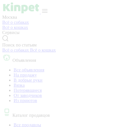
Москва
Всё о собаках
Всё о кошках
Сервисы
Поиск по статьям
Всё о собаках
Всё о кошках
Объявления
Все объявления
На продажу
В добрые руки
Вязка
Потерявшиеся
От заводчиков
Из приютов
Каталог продавцов
Все продавцы