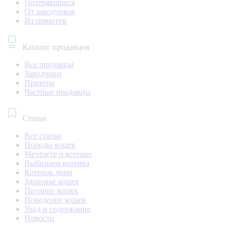
Потерявшиеся
От заводчиков
Из приютов
Каталог продавцов
Все продавцы
Заводчики
Приюты
Частные продавцы
Статьи
Все статьи
Породы кошек
Мечтаете о котенке
Выбираем котенка
Котенок дома
Здоровье кошек
Питание кошек
Поведение кошек
Уход и содержание
Новости