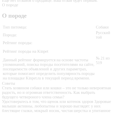
Еще нет отзывов о продавце. Ваш отзыв будет первым.
О породе
О породе
Тип питомца:
Собаки
Русский
Порода:
той
Рейтинг породы:
Рейтинг породы на Kinpet
№ 21 из
Данный рейтинг формируется на основе частоты
519
упоминаний, поиска породы посетителями на сайте,
посещаемости объявлений и других параметрах,
которые помогают определить популярность породы
на площадке Kinpet.ru в текущий период времени.
Советы
Стать хозяином собаки или кошки – это не только невероятная
радость, но и огромная ответственность. Как выбрать
будущего четвероного члена семьи?
Удостоверьтесь в том, что щенок или котенок здоров
Здоровые
малыши активны, любопытны и хорошо выглядят: у них
блестящие глазки, мокрый носик, чистая шерстка и упитанное