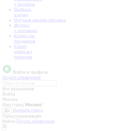
у питомца
Выбрать
кличку
Изучаем эмоции питомца
Журнал
о питомцах
Kinpet для
продавцов
Kinpet
помогает
приютам
Войти в профиль
Подать объявление
Нет результатов
Войти
Москва
Ваш город
Москва
?
Выбрать город
Да
Город подтверждён
Войти
Подать объявление