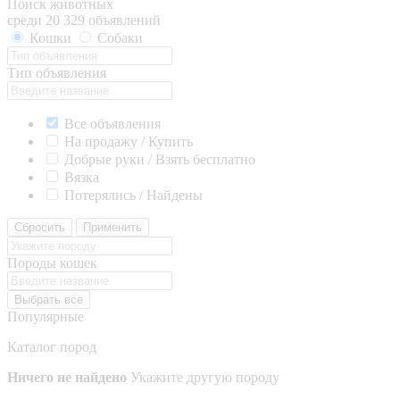
Поиск животных
среди 20 329 объявлений
Кошки
Собаки
Тип объявления
Все объявления
На продажу / Купить
Добрые руки / Взять бесплатно
Вязка
Потерялись / Найдены
Сбросить
Применить
Породы кошек
Выбрать все
Популярные
Каталог пород
Ничего не найдено
Укажите другую породу