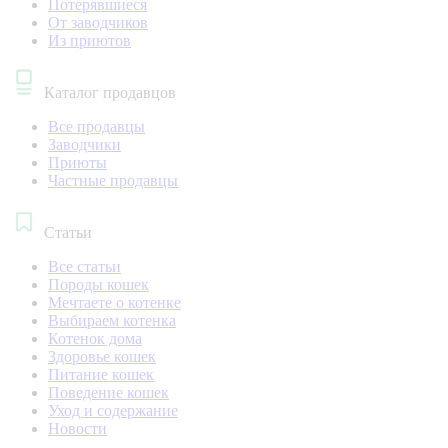
Потерявшиеся
От заводчиков
Из приютов
Каталог продавцов
Все продавцы
Заводчики
Приюты
Частные продавцы
Статьи
Все статьи
Породы кошек
Мечтаете о котенке
Выбираем котенка
Котенок дома
Здоровье кошек
Питание кошек
Поведение кошек
Уход и содержание
Новости