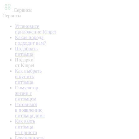
Сервисы
Сервисы
Установите
приложение Kinpet
Какая порода
подходит вам?
Подобрать
питомца
Подарки
от Kinpet
Как выбрать
и купить
питомца
Симулятор
жизни с
питомцем
Готовимся
к появлению
питомца дома
Как взять
питомца
из приюта
Беременность