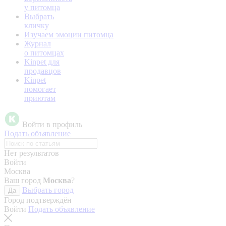
у питомца
Выбрать
кличку
Изучаем эмоции питомца
Журнал
о питомцах
Kinpet для
продавцов
Kinpet
помогает
приютам
Войти в профиль
Подать объявление
Нет результатов
Войти
Москва
Ваш город
Москва
?
Выбрать город
Да
Город подтверждён
Войти
Подать объявление