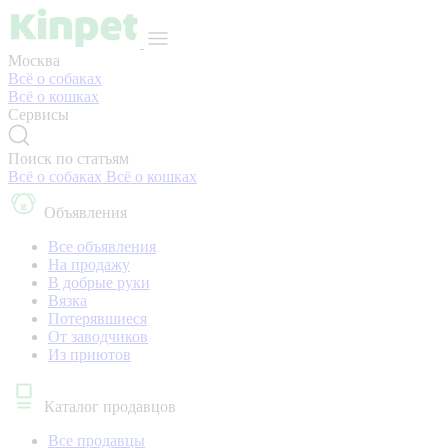
Москва
Всё о собаках
Всё о кошках
Сервисы
Поиск по статьям
Всё о собаках
Всё о кошках
Объявления
Все объявления
На продажу
В добрые руки
Вязка
Потерявшиеся
От заводчиков
Из приютов
Каталог продавцов
Все продавцы