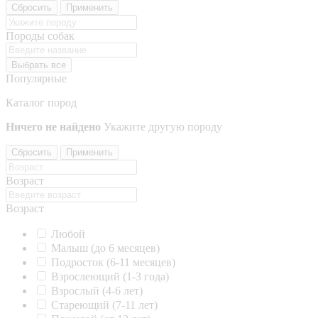
Сбросить
Применить
Породы собак
Выбрать все
Популярные
Каталог пород
Ничего не найдено
Укажите другую породу
Сбросить
Применить
Возраст
Возраст
Любой
Малыш (до 6 месяцев)
Подросток (6-11 месяцев)
Взрослеющий (1-3 года)
Взрослый (4-6 лет)
Стареющий (7-11 лет)