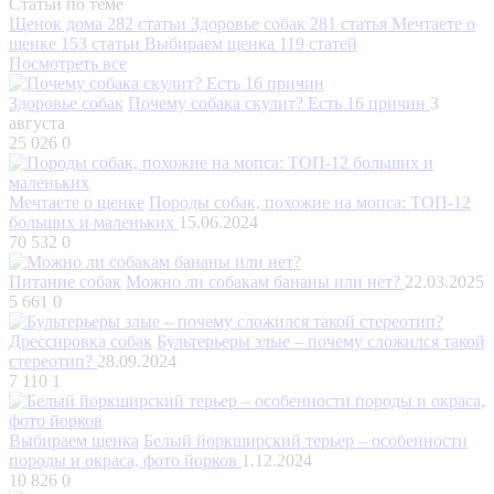
Статьи по теме
Щенок дома
282 статьи
Здоровье собак
281 статья
Мечтаете о
щенке
153 статьи
Выбираем щенка
119 статей
Посмотреть все
Здоровье собак
Почему собака скулит? Есть 16 причин
3
августа
25 026
0
Мечтаете о щенке
Породы собак, похожие на мопса: ТОП-12
больших и маленьких
15.06.2024
70 532
0
Питание собак
Можно ли собакам бананы или нет?
22.03.2025
5 661
0
Дрессировка собак
Бультерьеры злые – почему сложился такой
стереотип?
28.09.2024
7 110
1
Выбираем щенка
Белый йоркширский терьер – особенности
породы и окраса, фото йорков
1.12.2024
10 826
0