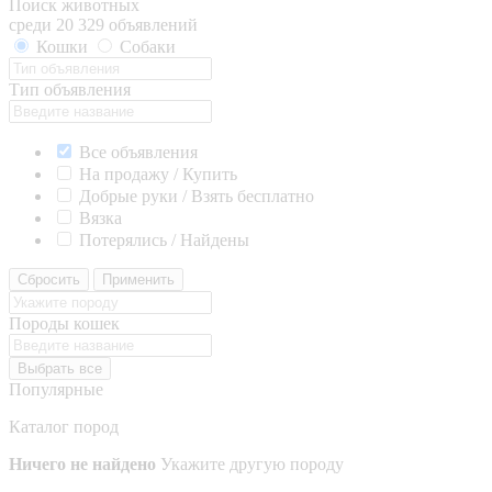
Поиск животных
среди 20 329 объявлений
Кошки
Собаки
Тип объявления
Все объявления
На продажу / Купить
Добрые руки / Взять бесплатно
Вязка
Потерялись / Найдены
Сбросить
Применить
Породы кошек
Выбрать все
Популярные
Каталог пород
Ничего не найдено
Укажите другую породу