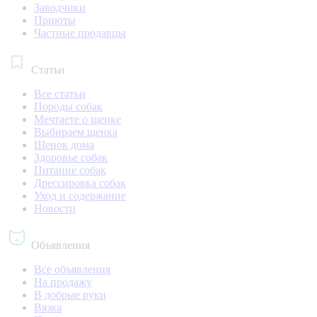
Заводчики
Приюты
Частные продавцы
Статьи
Все статьи
Породы собак
Мечтаете о щенке
Выбираем щенка
Щенок дома
Здоровье собак
Питание собак
Дрессировка собак
Уход и содержание
Новости
Объявления
Все объявления
На продажу
В добрые руки
Вязка