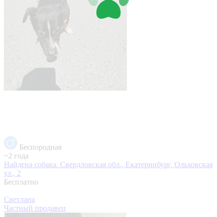
Беспородная
~2 года
Найдена собака.
Свердловская обл., Екатеринбург, Ольховская
ул., 2
Бесплатно
Светлана
Частный продавец