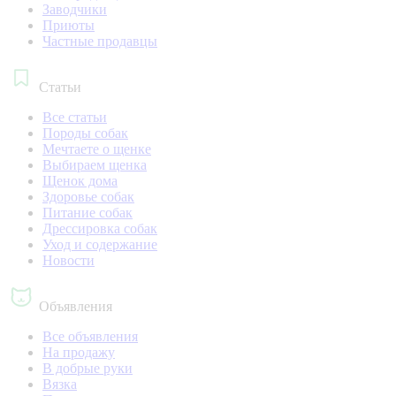
Заводчики
Приюты
Частные продавцы
Статьи
Все статьи
Породы собак
Мечтаете о щенке
Выбираем щенка
Щенок дома
Здоровье собак
Питание собак
Дрессировка собак
Уход и содержание
Новости
Объявления
Все объявления
На продажу
В добрые руки
Вязка