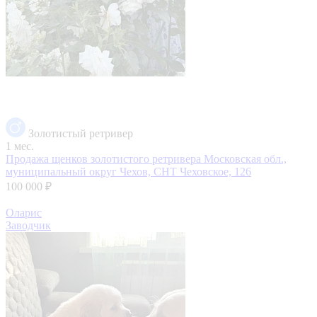
Золотистый ретривер
1 мес.
Продажа щенков золотистого ретривера
Московская обл.,
муниципальный округ Чехов, СНТ Чеховское, 126
100 000 ₽
Оларис
Заводчик