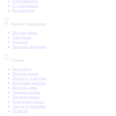
Потерявшиеся
От заводчиков
Из приютов
Каталог продавцов
Все продавцы
Заводчики
Приюты
Частные продавцы
Статьи
Все статьи
Породы кошек
Мечтаете о котенке
Выбираем котенка
Котенок дома
Здоровье кошек
Питание кошек
Поведение кошек
Уход и содержание
Новости