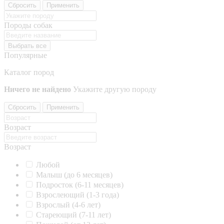
Сбросить
Применить
Породы собак
Выбрать все
Популярные
Каталог пород
Ничего не найдено
Укажите другую породу
Сбросить
Применить
Возраст
Возраст
Любой
Малыш (до 6 месяцев)
Подросток (6-11 месяцев)
Взрослеющий (1-3 года)
Взрослый (4-6 лет)
Стареющий (7-11 лет)