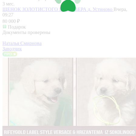
3 мес.
ЩЕНОК ЗОЛОТИСТОГО РЕТРИВЕРА
д. Устиново
Вчера,
09:27
80 000 ₽
Подарок
Документы проверены
Наталья Смирнова
Заводчик