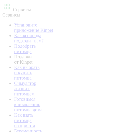
Сервисы
Сервисы
Установите
приложение Kinpet
Какая порода
подходит вам?
Подобрать
питомца
Подарки
от Kinpet
Как выбрать
и купить
питомца
Симулятор
жизни с
питомцем
Готовимся
к появлению
питомца дома
Как взять
питомца
из приюта
Беременность