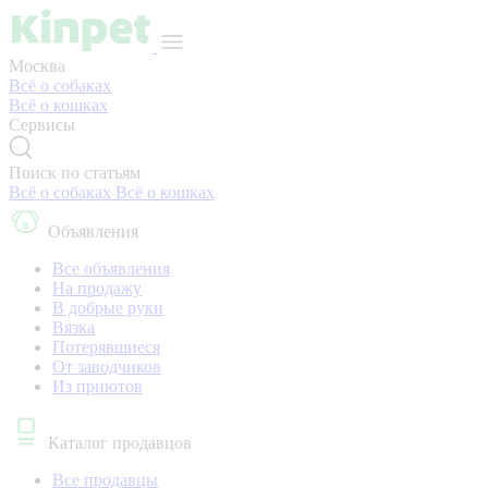
Москва
Всё о собаках
Всё о кошках
Сервисы
Поиск по статьям
Всё о собаках
Всё о кошках
Объявления
Все объявления
На продажу
В добрые руки
Вязка
Потерявшиеся
От заводчиков
Из приютов
Каталог продавцов
Все продавцы