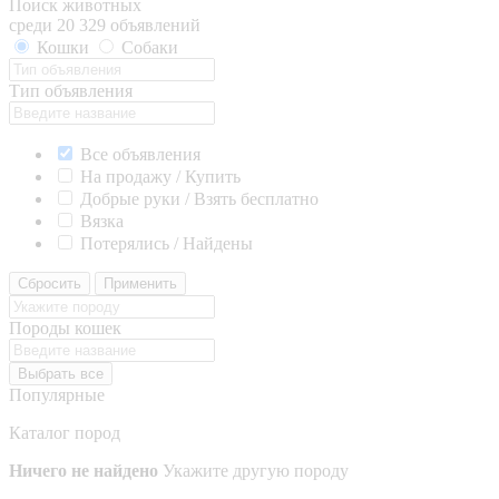
Поиск животных
среди 20 329 объявлений
Кошки
Собаки
Тип объявления
Все объявления
На продажу / Купить
Добрые руки / Взять бесплатно
Вязка
Потерялись / Найдены
Сбросить
Применить
Породы кошек
Выбрать все
Популярные
Каталог пород
Ничего не найдено
Укажите другую породу