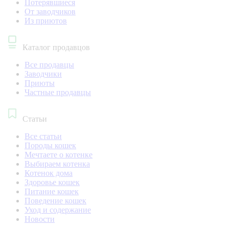
Потерявшиеся
От заводчиков
Из приютов
Каталог продавцов
Все продавцы
Заводчики
Приюты
Частные продавцы
Статьи
Все статьи
Породы кошек
Мечтаете о котенке
Выбираем котенка
Котенок дома
Здоровье кошек
Питание кошек
Поведение кошек
Уход и содержание
Новости