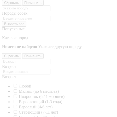
Сбросить
Применить
Породы собак
Выбрать все
Популярные
Каталог пород
Ничего не найдено
Укажите другую породу
Сбросить
Применить
Возраст
Возраст
Любой
Малыш (до 6 месяцев)
Подросток (6-11 месяцев)
Взрослеющий (1-3 года)
Взрослый (4-6 лет)
Стареющий (7-11 лет)