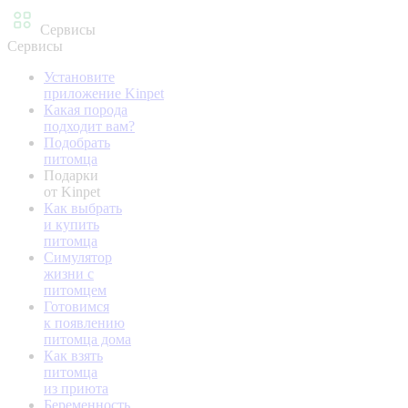
Сервисы
Сервисы
Установите
приложение Kinpet
Какая порода
подходит вам?
Подобрать
питомца
Подарки
от Kinpet
Как выбрать
и купить
питомца
Симулятор
жизни с
питомцем
Готовимся
к появлению
питомца дома
Как взять
питомца
из приюта
Беременность