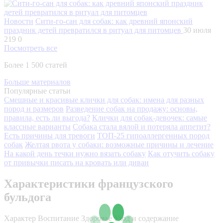
Новости
Сити-го-сан для собак: как древний японский
праздник детей превратился в ритуал для питомцев
30 июля
219
0
Посмотреть все
Более 1 500 статей
Больше материалов
Популярные статьи
Смешные и красивые клички для собак: имена для разных
пород и размеров
Разведение собак на продажу: основы,
правила, есть ли выгода?
Клички для собак-девочек: самые
классные варианты
Собака стала вялой и потеряла аппетит?
Есть причины для тревоги
ТОП-25 гипоаллергенных пород
собак
Желтая рвота у собаки: возможные причины и лечение
На какой день течки нужно вязать собаку
Как отучить собаку
от привычки писать на кровать или диван
Характеристики французского
бульдога
Характер
Воспитание
Здоровье
Уход и содержание