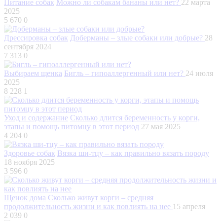
Питание собак
Можно ли собакам бананы или нет?
22 марта
2025
5 670
0
Дрессировка собак
Доберманы – злые собаки или добрые?
28
сентября 2024
7 313
0
Выбираем щенка
Бигль – гипоаллергенный или нет?
24 июля
2025
8 228
1
Уход и содержание
Сколько длится беременность у корги,
этапы и помощь питомцу в этот период
27 мая 2025
4 204
0
Здоровье собак
Вязка ши-тцу – как правильно вязать породу
18 ноября 2025
3 596
0
Щенок дома
Сколько живут корги – средняя
продолжительность жизни и как повлиять на нее
15 апреля
2 039
0