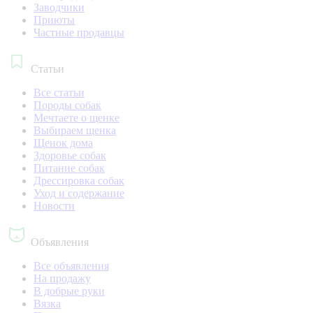
Заводчики
Приюты
Частные продавцы
Статьи
Все статьи
Породы собак
Мечтаете о щенке
Выбираем щенка
Щенок дома
Здоровье собак
Питание собак
Дрессировка собак
Уход и содержание
Новости
Объявления
Все объявления
На продажу
В добрые руки
Вязка