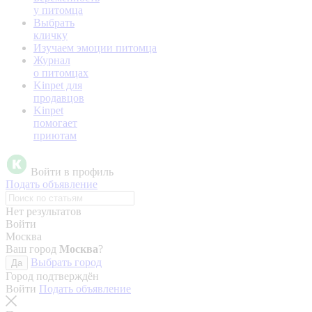
у питомца
Выбрать
кличку
Изучаем эмоции питомца
Журнал
о питомцах
Kinpet для
продавцов
Kinpet
помогает
приютам
Войти в профиль
Подать объявление
Нет результатов
Войти
Москва
Ваш город
Москва
?
Выбрать город
Да
Город подтверждён
Войти
Подать объявление