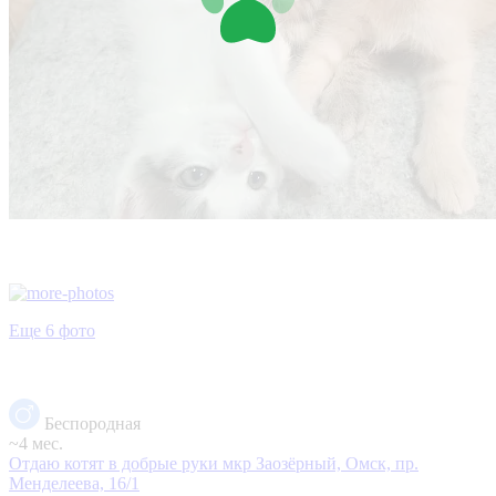
Еще 6 фото
Беспородная
~4 мес.
Отдаю котят в добрые руки
мкр Заозёрный, Омск, пр.
Менделеева, 16/1