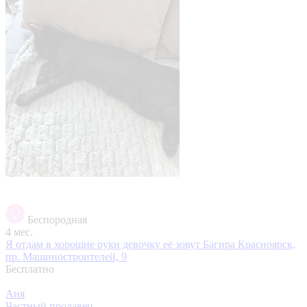
Беспородная
4 мес.
Я отдам в хорошие руки девочку её зовут Багира
Красноярск,
пр. Машиностроителей, 9
Бесплатно
Аня
Частный продавец