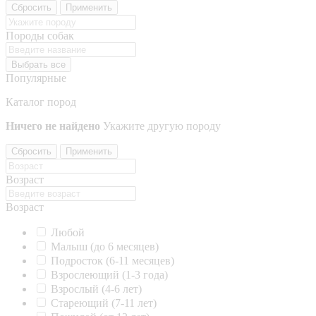
Сбросить
Применить
Породы собак
Выбрать все
Популярные
Каталог пород
Ничего не найдено
Укажите другую породу
Сбросить
Применить
Возраст
Возраст
Любой
Малыш (до 6 месяцев)
Подросток (6-11 месяцев)
Взрослеющий (1-3 года)
Взрослый (4-6 лет)
Стареющий (7-11 лет)