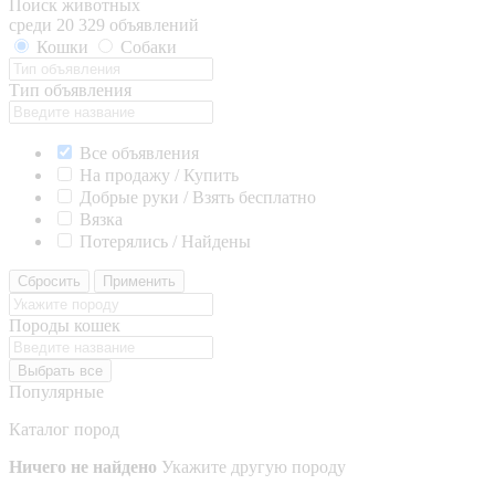
Поиск животных
среди 20 329 объявлений
Кошки
Собаки
Тип объявления
Все объявления
На продажу / Купить
Добрые руки / Взять бесплатно
Вязка
Потерялись / Найдены
Сбросить
Применить
Породы кошек
Выбрать все
Популярные
Каталог пород
Ничего не найдено
Укажите другую породу