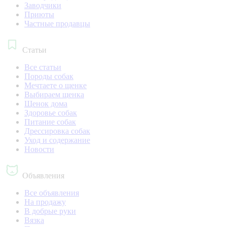
Заводчики
Приюты
Частные продавцы
Статьи
Все статьи
Породы собак
Мечтаете о щенке
Выбираем щенка
Щенок дома
Здоровье собак
Питание собак
Дрессировка собак
Уход и содержание
Новости
Объявления
Все объявления
На продажу
В добрые руки
Вязка