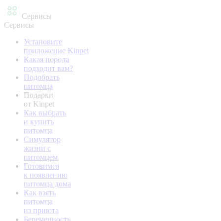
Сервисы
Сервисы
Установите
приложение Kinpet
Какая порода
подходит вам?
Подобрать
питомца
Подарки
от Kinpet
Как выбрать
и купить
питомца
Симулятор
жизни с
питомцем
Готовимся
к появлению
питомца дома
Как взять
питомца
из приюта
Беременность