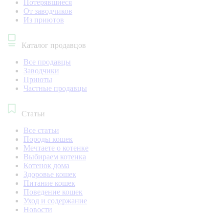
Потерявшиеся
От заводчиков
Из приютов
Каталог продавцов
Все продавцы
Заводчики
Приюты
Частные продавцы
Статьи
Все статьи
Породы кошек
Мечтаете о котенке
Выбираем котенка
Котенок дома
Здоровье кошек
Питание кошек
Поведение кошек
Уход и содержание
Новости