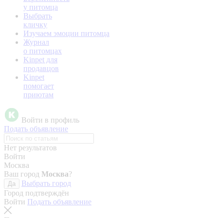
у питомца
Выбрать
кличку
Изучаем эмоции питомца
Журнал
о питомцах
Kinpet для
продавцов
Kinpet
помогает
приютам
Войти в профиль
Подать объявление
Нет результатов
Войти
Москва
Ваш город
Москва
?
Выбрать город
Да
Город подтверждён
Войти
Подать объявление