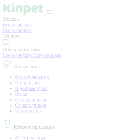
Москва
Всё о собаках
Всё о кошках
Сервисы
Поиск по статьям
Всё о собаках
Всё о кошках
Объявления
Все объявления
На продажу
В добрые руки
Вязка
Потерявшиеся
От заводчиков
Из приютов
Каталог продавцов
Все продавцы