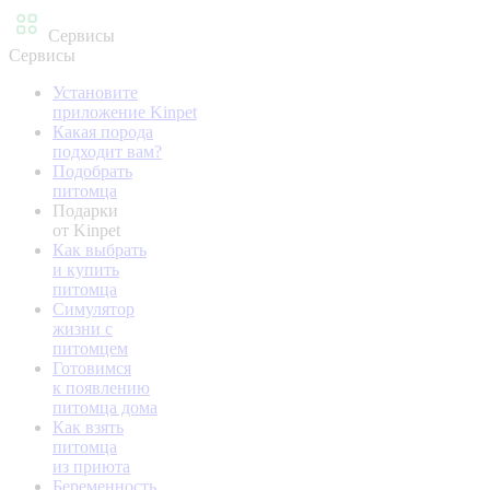
Сервисы
Сервисы
Установите
приложение Kinpet
Какая порода
подходит вам?
Подобрать
питомца
Подарки
от Kinpet
Как выбрать
и купить
питомца
Симулятор
жизни с
питомцем
Готовимся
к появлению
питомца дома
Как взять
питомца
из приюта
Беременность