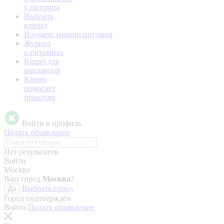
у питомца
Выбрать
кличку
Изучаем эмоции питомца
Журнал
о питомцах
Kinpet для
продавцов
Kinpet
помогает
приютам
Войти в профиль
Подать объявление
Нет результатов
Войти
Москва
Ваш город
Москва
?
Выбрать город
Да
Город подтверждён
Войти
Подать объявление