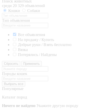
Поиск животных
среди 20 329 объявлений
Кошки
Собаки
Тип объявления
Все объявления
На продажу / Купить
Добрые руки / Взять бесплатно
Вязка
Потерялись / Найдены
Сбросить
Применить
Породы кошек
Выбрать все
Популярные
Каталог пород
Ничего не найдено
Укажите другую породу