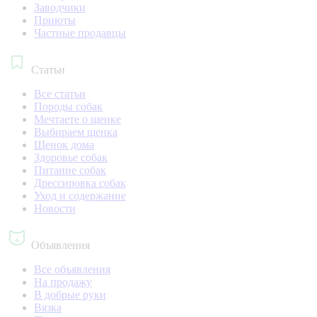
Заводчики
Приюты
Частные продавцы
Статьи
Все статьи
Породы собак
Мечтаете о щенке
Выбираем щенка
Щенок дома
Здоровье собак
Питание собак
Дрессировка собак
Уход и содержание
Новости
Объявления
Все объявления
На продажу
В добрые руки
Вязка