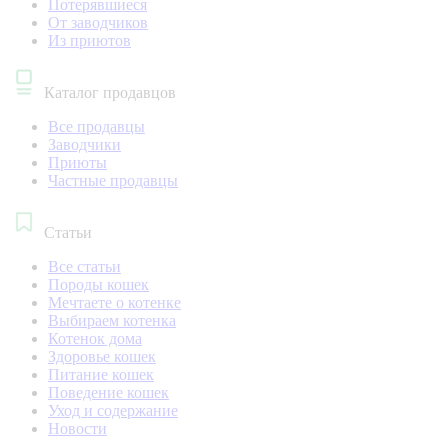
Потерявшиеся
От заводчиков
Из приютов
Каталог продавцов
Все продавцы
Заводчики
Приюты
Частные продавцы
Статьи
Все статьи
Породы кошек
Мечтаете о котенке
Выбираем котенка
Котенок дома
Здоровье кошек
Питание кошек
Поведение кошек
Уход и содержание
Новости