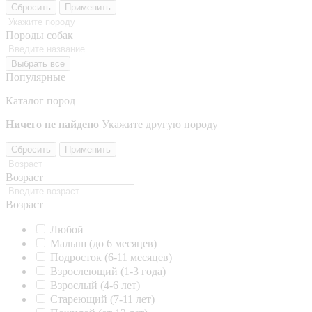
Сбросить
Применить
Породы собак
Выбрать все
Популярные
Каталог пород
Ничего не найдено
Укажите другую породу
Сбросить
Применить
Возраст
Возраст
Любой
Малыш (до 6 месяцев)
Подросток (6-11 месяцев)
Взрослеющий (1-3 года)
Взрослый (4-6 лет)
Стареющий (7-11 лет)