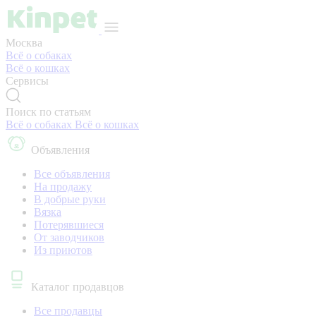
Москва
Всё о собаках
Всё о кошках
Сервисы
Поиск по статьям
Всё о собаках
Всё о кошках
Объявления
Все объявления
На продажу
В добрые руки
Вязка
Потерявшиеся
От заводчиков
Из приютов
Каталог продавцов
Все продавцы