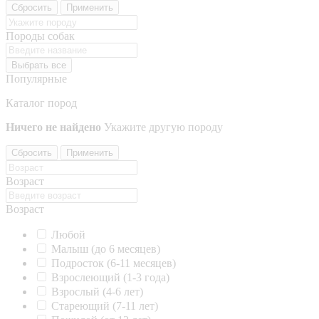
Сбросить
Применить
Породы собак
Выбрать все
Популярные
Каталог пород
Ничего не найдено
Укажите другую породу
Сбросить
Применить
Возраст
Возраст
Любой
Малыш (до 6 месяцев)
Подросток (6-11 месяцев)
Взрослеющий (1-3 года)
Взрослый (4-6 лет)
Стареющий (7-11 лет)