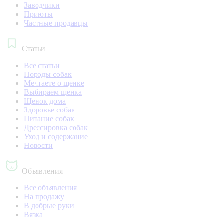
Заводчики
Приюты
Частные продавцы
Статьи
Все статьи
Породы собак
Мечтаете о щенке
Выбираем щенка
Щенок дома
Здоровье собак
Питание собак
Дрессировка собак
Уход и содержание
Новости
Объявления
Все объявления
На продажу
В добрые руки
Вязка