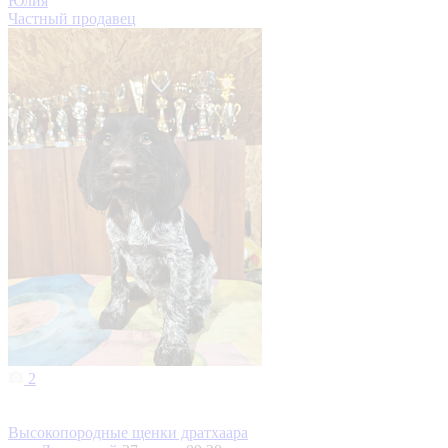
Юлия
Частный продавец
2
Высокопородные щенки дратхаара