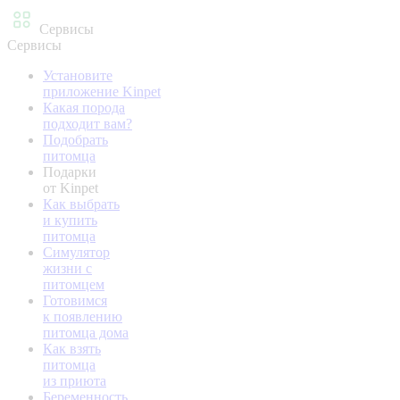
Сервисы
Сервисы
Установите
приложение Kinpet
Какая порода
подходит вам?
Подобрать
питомца
Подарки
от Kinpet
Как выбрать
и купить
питомца
Симулятор
жизни с
питомцем
Готовимся
к появлению
питомца дома
Как взять
питомца
из приюта
Беременность