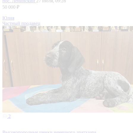
пос. Ленинский
27 июля, 09:28
50 000 ₽
Юлия
Частный продавец
2
Высокопородные щенки немецкого дратхаара