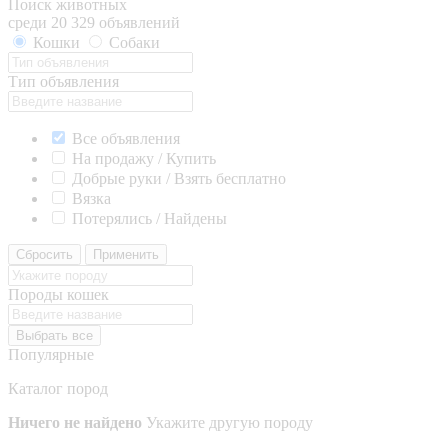
Поиск животных
среди 20 329 объявлений
Кошки
Собаки
Тип объявления
Все объявления
На продажу / Купить
Добрые руки / Взять бесплатно
Вязка
Потерялись / Найдены
Сбросить
Применить
Породы кошек
Выбрать все
Популярные
Каталог пород
Ничего не найдено
Укажите другую породу