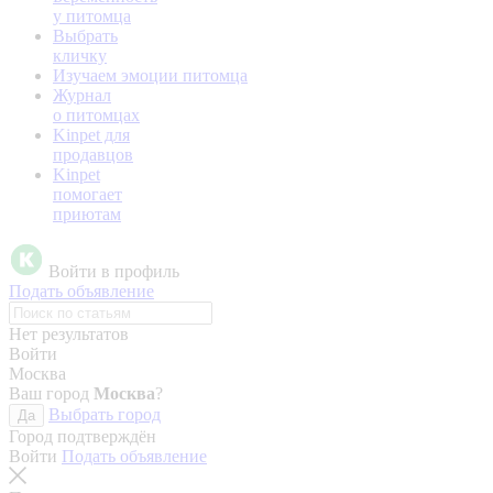
у питомца
Выбрать
кличку
Изучаем эмоции питомца
Журнал
о питомцах
Kinpet для
продавцов
Kinpet
помогает
приютам
Войти в профиль
Подать объявление
Нет результатов
Войти
Москва
Ваш город
Москва
?
Выбрать город
Да
Город подтверждён
Войти
Подать объявление