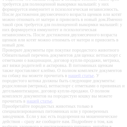
требуется для полноценной выкормки малышей: у них
формируется иммунитет и психологическая независимость.
После достижения двухмесячного возраста щенков или котят
можно отнимать от матери и привозить в новый дом.Именно
такой срок требуется для полноценной выкормки малышей: у
них формируется иммунитет и психологическая
независимость. После достижения двухмесячного возраста
щенков или котят можно отнимать от матери и привозить в
новый дом.
Проверьте документы при покупке породистого животного
Обязательный перечень документов для щенка: ветпаспорт с
отметками о вакцинации, договор купли-продажи, метрика,
акт вязки родителей и актировка. В питомниках щенкам
также проставляют клеймо. О полном комплекте документов
на собаку вы можете прочитать в
нашей статье
.
У
породистого котика должны быть следующие документы:
родословная (метрика), ветпаспорт с отметками о прививках и
дегельминтизации, договор купли-продажи. О полном
комплекте документов на породистую кошку вы можете
прочитать в
нашей статье
.
Приобретайте породистых животных только в
специализированных питомниках или у проверенных
заводчиков. Если у вас есть подозрения на мошеннические
действия – сразу же сообщите нам.
Подробнее о том, как
выбрать здорового и чистокровного питомца, читайте в