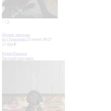
5
Щенки дратхаар
пгт Томилино
22 июля, 09:27
17 000 ₽
Юлия Раизина
Частный продавец