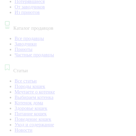
Потерявшиеся
От заводчиков
Из приютов
Каталог продавцов
Все продавцы
Заводчики
Приюты
Частные продавцы
Статьи
Все статьи
Породы кошек
Мечтаете о котенке
Выбираем котенка
Котенок дома
Здоровье кошек
Питание кошек
Поведение кошек
Уход и содержание
Новости