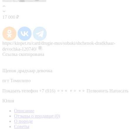
17 000 ₽
https://kinpet.ru/card/drugie-mos/sobaki/shchenok-dradkhaar-
devochka-120740/
Ссылка скопирована
Щенок драдхаар девочка
пгт Томилино
Показать телефон
+7 (916) ⚬⚬⚬ ⚬⚬ ⚬⚬
Позвонить
Написать
Юлия
Описание
Отзывы о продавце
(0)
О породе
Советы