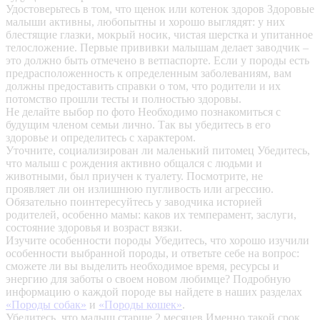
Удостоверьтесь в том, что щенок или котенок здоров
Здоровые
малыши активны, любопытны и хорошо выглядят: у них
блестящие глазки, мокрый носик, чистая шерстка и упитанное
телосложение. Первые прививки малышам делает заводчик –
это должно быть отмечено в ветпаспорте. Если у породы есть
предрасположенность к определенным заболеваниям, вам
должны предоставить справки о том, что родители и их
потомство прошли тесты и полностью здоровы.
Не делайте выбор по фото
Необходимо познакомиться с
будущим членом семьи лично. Так вы убедитесь в его
здоровье и определитесь с характером.
Уточните, социализирован ли маленький питомец
Убедитесь,
что малыш с рождения активно общался с людьми и
животными, был приучен к туалету. Посмотрите, не
проявляет ли он излишнюю пугливость или агрессию.
Обязательно поинтересуйтесь у заводчика историей
родителей, особенно мамы: каков их темперамент, заслуги,
состояние здоровья и возраст вязки.
Изучите особенности породы
Убедитесь, что хорошо изучили
особенности выбранной породы, и ответьте себе на вопрос:
сможете ли вы выделить необходимое время, ресурсы и
энергию для заботы о своем новом любимце? Подробную
информацию о каждой породе вы найдете в наших разделах
«Породы собак»
и
«Породы кошек»
.
Убедитесь, что малыш старше 2 месяцев
Именно такой срок