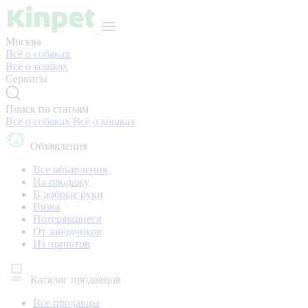
Москва
Всё о собаках
Всё о кошках
Сервисы
Поиск по статьям
Всё о собаках
Всё о кошках
Объявления
Все объявления
На продажу
В добрые руки
Вязка
Потерявшиеся
От заводчиков
Из приютов
Каталог продавцов
Все продавцы