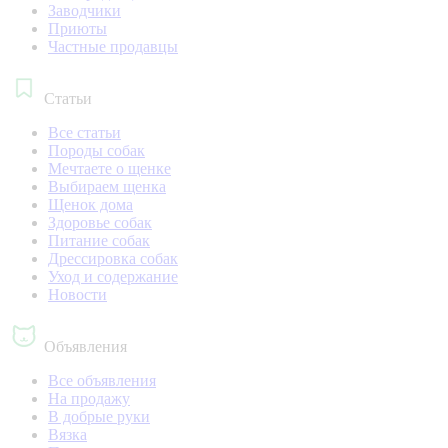
Заводчики
Приюты
Частные продавцы
Статьи
Все статьи
Породы собак
Мечтаете о щенке
Выбираем щенка
Щенок дома
Здоровье собак
Питание собак
Дрессировка собак
Уход и содержание
Новости
Объявления
Все объявления
На продажу
В добрые руки
Вязка