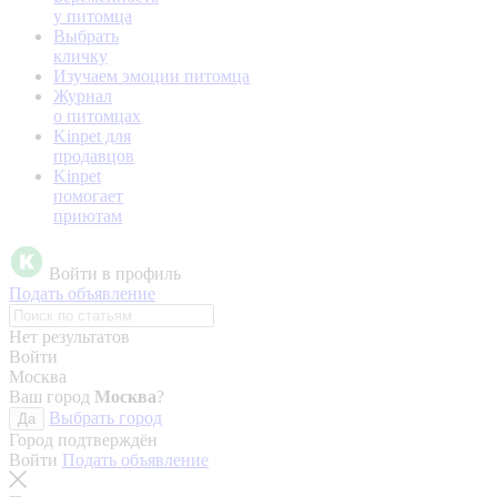
у питомца
Выбрать
кличку
Изучаем эмоции питомца
Журнал
о питомцах
Kinpet для
продавцов
Kinpet
помогает
приютам
Войти в профиль
Подать объявление
Нет результатов
Войти
Москва
Ваш город
Москва
?
Выбрать город
Да
Город подтверждён
Войти
Подать объявление