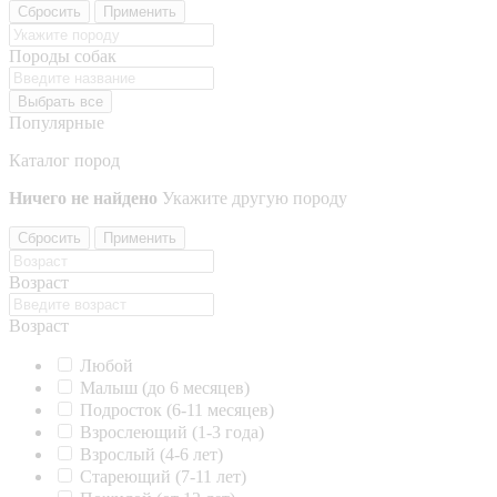
Сбросить
Применить
Породы собак
Выбрать все
Популярные
Каталог пород
Ничего не найдено
Укажите другую породу
Сбросить
Применить
Возраст
Возраст
Любой
Малыш (до 6 месяцев)
Подросток (6-11 месяцев)
Взрослеющий (1-3 года)
Взрослый (4-6 лет)
Стареющий (7-11 лет)