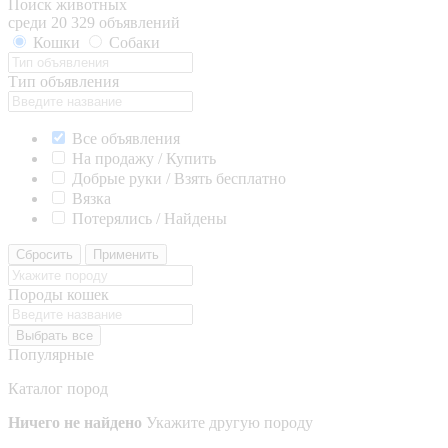
Поиск животных
среди 20 329 объявлений
Кошки
Собаки
Тип объявления
Все объявления
На продажу / Купить
Добрые руки / Взять бесплатно
Вязка
Потерялись / Найдены
Сбросить
Применить
Породы кошек
Выбрать все
Популярные
Каталог пород
Ничего не найдено
Укажите другую породу