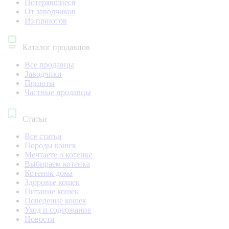
Потерявшиеся
От заводчиков
Из приютов
Каталог продавцов
Все продавцы
Заводчики
Приюты
Частные продавцы
Статьи
Все статьи
Породы кошек
Мечтаете о котенке
Выбираем котенка
Котенок дома
Здоровье кошек
Питание кошек
Поведение кошек
Уход и содержание
Новости