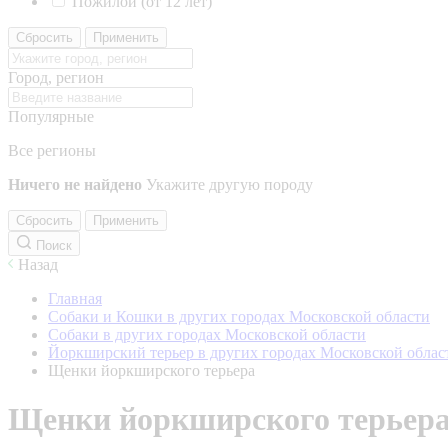
Пожилой (от 12 лет)
Сбросить
Применить
Город, регион
Популярные
Все регионы
Ничего не найдено
Укажите другую породу
Сбросить
Применить
Поиск
Назад
Главная
Собаки и Кошки в других городах Московской области
Собаки в других городах Московской области
Йоркширский терьер в других городах Московской облас
Щенки йоркширского терьера
Щенки йоркширского терьер