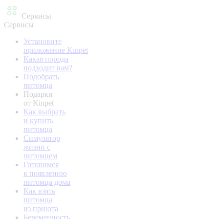
Сервисы
Сервисы
Установите
приложение Kinpet
Какая порода
подходит вам?
Подобрать
питомца
Подарки
от Kinpet
Как выбрать
и купить
питомца
Симулятор
жизни с
питомцем
Готовимся
к появлению
питомца дома
Как взять
питомца
из приюта
Беременность