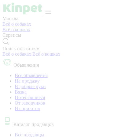
Москва
Всё о собаках
Всё о кошках
Сервисы
Поиск по статьям
Всё о собаках
Всё о кошках
Объявления
Все объявления
На продажу
В добрые руки
Вязка
Потерявшиеся
От заводчиков
Из приютов
Каталог продавцов
Все продавцы