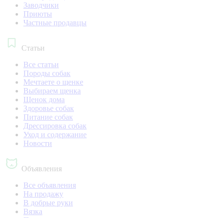
Заводчики
Приюты
Частные продавцы
Статьи
Все статьи
Породы собак
Мечтаете о щенке
Выбираем щенка
Щенок дома
Здоровье собак
Питание собак
Дрессировка собак
Уход и содержание
Новости
Объявления
Все объявления
На продажу
В добрые руки
Вязка