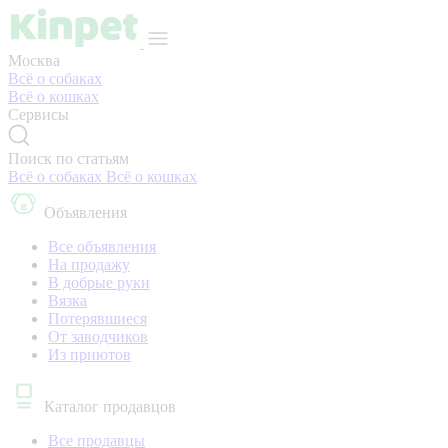
Москва
Всё о собаках
Всё о кошках
Сервисы
Поиск по статьям
Всё о собаках
Всё о кошках
Объявления
Все объявления
На продажу
В добрые руки
Вязка
Потерявшиеся
От заводчиков
Из приютов
Каталог продавцов
Все продавцы