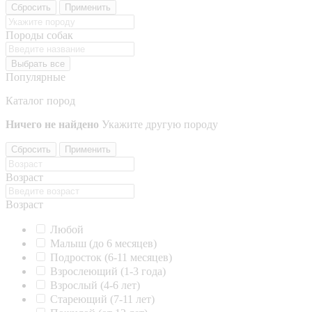
Сбросить
Применить
Породы собак
Выбрать все
Популярные
Каталог пород
Ничего не найдено
Укажите другую породу
Сбросить
Применить
Возраст
Возраст
Любой
Малыш (до 6 месяцев)
Подросток (6-11 месяцев)
Взрослеющий (1-3 года)
Взрослый (4-6 лет)
Стареющий (7-11 лет)