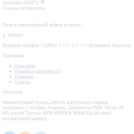
na-vyazku-120472/
Ссылка скопирована
Пудель миниатюрный кобель на вязку
д. Зимино
Показать телефон
+7 (963) ⚬⚬⚬ ⚬⚬ ⚬⚬
Позвонить
Написать
Екатерина
Описание
Отзывы о продавце
(1)
О породе
Советы
Описание
Миниатюрный пудель, кобель, коричневого окраса,
титулован, с тестами. Развязан. Документы РКФ. Тесты: PL
0/0, pra n/n Титулы: ЮЧР ЮЧРКФ ЧРКФ Продолжает
выставочную карьеру.