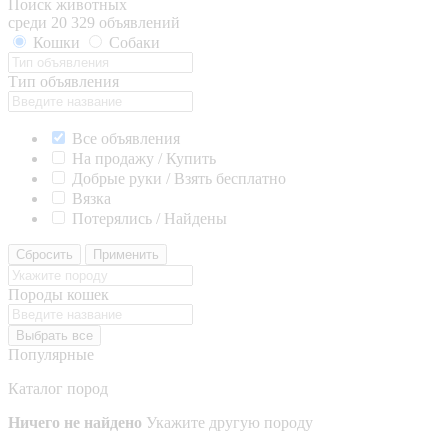
Поиск животных
среди 20 329 объявлений
Кошки
Собаки
Тип объявления
Все объявления
На продажу / Купить
Добрые руки / Взять бесплатно
Вязка
Потерялись / Найдены
Сбросить
Применить
Породы кошек
Выбрать все
Популярные
Каталог пород
Ничего не найдено
Укажите другую породу