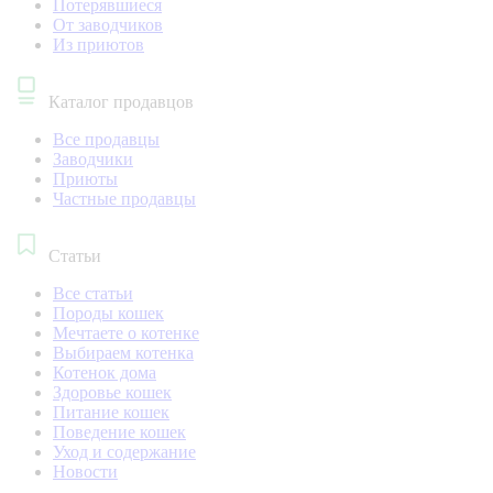
Потерявшиеся
От заводчиков
Из приютов
Каталог продавцов
Все продавцы
Заводчики
Приюты
Частные продавцы
Статьи
Все статьи
Породы кошек
Мечтаете о котенке
Выбираем котенка
Котенок дома
Здоровье кошек
Питание кошек
Поведение кошек
Уход и содержание
Новости