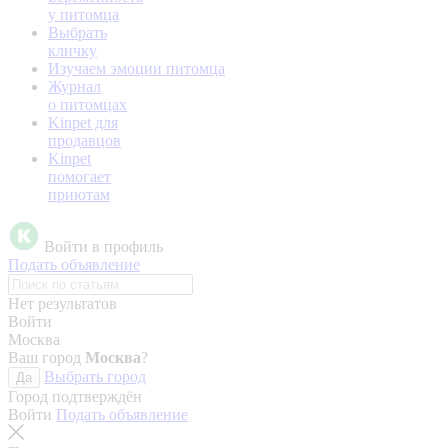
у питомца
Выбрать
кличку
Изучаем эмоции питомца
Журнал
о питомцах
Kinpet для
продавцов
Kinpet
помогает
приютам
Войти в профиль
Подать объявление
Нет результатов
Войти
Москва
Ваш город
Москва
?
Выбрать город
Да
Город подтверждён
Войти
Подать объявление