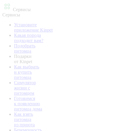
Сервисы
Сервисы
Установите
приложение Kinpet
Какая порода
подходит вам?
Подобрать
питомца
Подарки
от Kinpet
Как выбрать
и купить
питомца
Симулятор
жизни с
питомцем
Готовимся
к появлению
питомца дома
Как взять
питомца
из приюта
Беременность