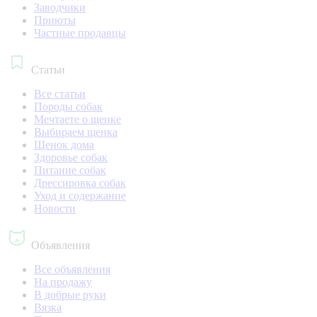
Заводчики
Приюты
Частные продавцы
Статьи
Все статьи
Породы собак
Мечтаете о щенке
Выбираем щенка
Щенок дома
Здоровье собак
Питание собак
Дрессировка собак
Уход и содержание
Новости
Объявления
Все объявления
На продажу
В добрые руки
Вязка