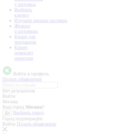
у питомца
Выбрать
кличку
Изучаем эмоции питомца
Журнал
о питомцах
Kinpet для
продавцов
Kinpet
помогает
приютам
Войти в профиль
Подать объявление
Нет результатов
Войти
Москва
Ваш город
Москва
?
Выбрать город
Да
Город подтверждён
Войти
Подать объявление