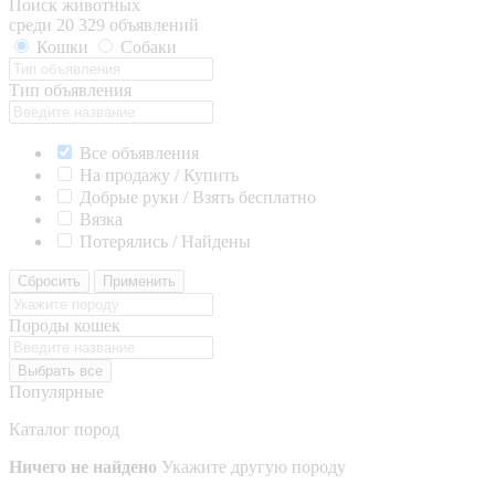
Поиск животных
среди 20 329 объявлений
Кошки
Собаки
Тип объявления
Все объявления
На продажу / Купить
Добрые руки / Взять бесплатно
Вязка
Потерялись / Найдены
Сбросить
Применить
Породы кошек
Выбрать все
Популярные
Каталог пород
Ничего не найдено
Укажите другую породу