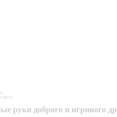
ти
о друга
ые руки доброго и игривого д