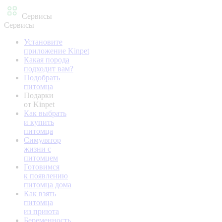
Сервисы
Сервисы
Установите
приложение Kinpet
Какая порода
подходит вам?
Подобрать
питомца
Подарки
от Kinpet
Как выбрать
и купить
питомца
Симулятор
жизни с
питомцем
Готовимся
к появлению
питомца дома
Как взять
питомца
из приюта
Беременность