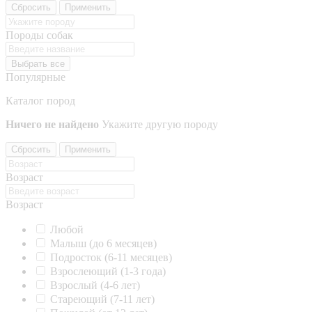
Сбросить
Применить
Породы собак
Выбрать все
Популярные
Каталог пород
Ничего не найдено
Укажите другую породу
Сбросить
Применить
Возраст
Возраст
Любой
Малыш (до 6 месяцев)
Подросток (6-11 месяцев)
Взрослеющий (1-3 года)
Взрослый (4-6 лет)
Стареющий (7-11 лет)