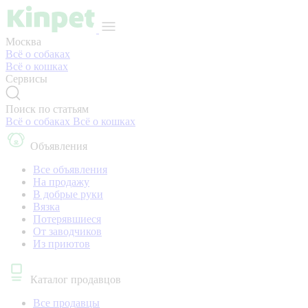
Москва
Всё о собаках
Всё о кошках
Сервисы
Поиск по статьям
Всё о собаках
Всё о кошках
Объявления
Все объявления
На продажу
В добрые руки
Вязка
Потерявшиеся
От заводчиков
Из приютов
Каталог продавцов
Все продавцы