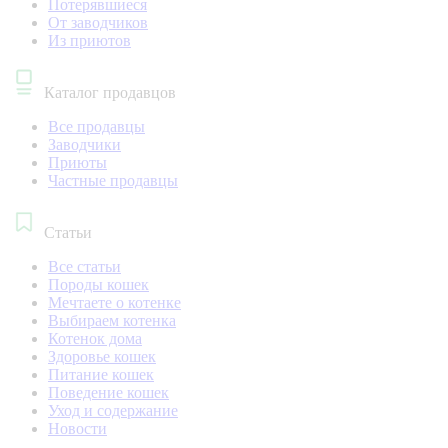
Потерявшиеся
От заводчиков
Из приютов
Каталог продавцов
Все продавцы
Заводчики
Приюты
Частные продавцы
Статьи
Все статьи
Породы кошек
Мечтаете о котенке
Выбираем котенка
Котенок дома
Здоровье кошек
Питание кошек
Поведение кошек
Уход и содержание
Новости