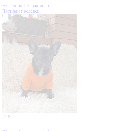
Ангелина Новожилова
Частный продавец
9