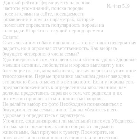
Данный рейтинг формируется на основе
№ 4 из 519
частоты упоминаний, поиска породы
посетителями на сайте, посещаемости
объявлений и других параметрах, которые
помогают определить популярность породы на
площадке Kinpet.ru в текущий период времени.
Советы
Стать хозяином собаки или кошки – это не только невероятная
радость, но и огромная ответственность. Как выбрать
будущего четвероного члена семьи?
Удостоверьтесь в том, что щенок или котенок здоров
Здоровые
малыши активны, любопытны и хорошо выглядят: у них
блестящие глазки, мокрый носик, чистая шерстка и упитанное
телосложение. Первые прививки малышам делает заводчик –
это должно быть отмечено в ветпаспорте. Если у породы есть
предрасположенность к определенным заболеваниям, вам
должны предоставить справки о том, что родители и их
потомство прошли тесты и полностью здоровы.
Не делайте выбор по фото
Необходимо познакомиться с
будущим членом семьи лично. Так вы убедитесь в его
здоровье и определитесь с характером.
Уточните, социализирован ли маленький питомец
Убедитесь,
что малыш с рождения активно общался с людьми и
животными, был приучен к туалету. Посмотрите, не
проявляет ли он излишнюю пугливость или агрессию.