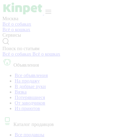
Москва
Всё о собаках
Всё о кошках
Сервисы
Поиск по статьям
Всё о собаках
Всё о кошках
Объявления
Все объявления
На продажу
В добрые руки
Вязка
Потерявшиеся
От заводчиков
Из приютов
Каталог продавцов
Все продавцы