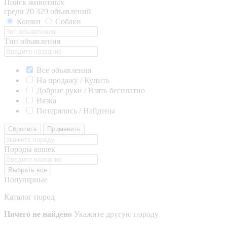
Поиск животных
среди 20 329 объявлений
Кошки
Собаки
Тип объявления
Все объявления
На продажу / Купить
Добрые руки / Взять бесплатно
Вязка
Потерялись / Найдены
Сбросить
Применить
Породы кошек
Выбрать все
Популярные
Каталог пород
Ничего не найдено
Укажите другую породу