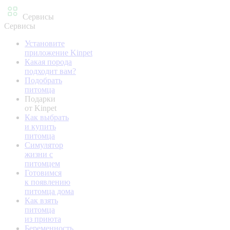
Сервисы
Сервисы
Установите
приложение Kinpet
Какая порода
подходит вам?
Подобрать
питомца
Подарки
от Kinpet
Как выбрать
и купить
питомца
Симулятор
жизни с
питомцем
Готовимся
к появлению
питомца дома
Как взять
питомца
из приюта
Беременность