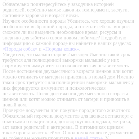
Обязательно поинтересуйтесь у заводчика историей
родителей, особенно мамы: каков их темперамент, заслуги,
состояние здоровья и возраст вязки.
Изучите особенности породы
Убедитесь, что хорошо изучили
особенности выбранной породы, и ответьте себе на вопрос:
сможете ли вы выделить необходимое время, ресурсы и
энергию для заботы о своем новом любимце? Подробную
информацию о каждой породе вы найдете в наших разделах
«Породы собак»
и
«Породы кошек»
.
Убедитесь, что малыш старше 2 месяцев
Именно такой срок
требуется для полноценной выкормки малышей: у них
формируется иммунитет и психологическая независимость.
После достижения двухмесячного возраста щенков или котят
можно отнимать от матери и привозить в новый дом.Именно
такой срок требуется для полноценной выкормки малышей: у
них формируется иммунитет и психологическая
независимость. После достижения двухмесячного возраста
щенков или котят можно отнимать от матери и привозить в
новый дом.
Проверьте документы при покупке породистого животного
Обязательный перечень документов для щенка: ветпаспорт с
отметками о вакцинации, договор купли-продажи, метрика,
акт вязки родителей и актировка. В питомниках щенкам
также проставляют клеймо. О полном комплекте документов
на собаку вы можете прочитать в
нашей статье
.
У