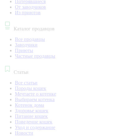
Потерявшиеся
От заводчиков
Из приютов
Каталог продавцов
Все продавцы
Заводчики
Приюты
Частные продавцы
Статьи
Все статьи
Породы кошек
Мечтаете о котенке
Выбираем котенка
Котенок дома
Здоровье кошек
Питание кошек
Поведение кошек
Уход и содержание
Новости