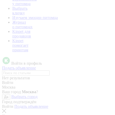
у питомца
Выбрать
кличку
Изучаем эмоции питомца
Журнал
о питомцах
Kinpet для
продавцов
Kinpet
помогает
приютам
Войти в профиль
Подать объявление
Нет результатов
Войти
Москва
Ваш город
Москва
?
Выбрать город
Да
Город подтверждён
Войти
Подать объявление