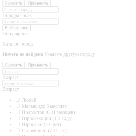
Сбросить
Применить
Породы собак
Выбрать все
Популярные
Каталог пород
Ничего не найдено
Укажите другую породу
Сбросить
Применить
Возраст
Возраст
Любой
Малыш (до 6 месяцев)
Подросток (6-11 месяцев)
Взрослеющий (1-3 года)
Взрослый (4-6 лет)
Стареющий (7-11 лет)