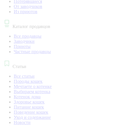
Потерявшиеся
От заводчиков
Из приютов
Каталог продавцов
Все продавцы
Заводчики
Приюты
Частные продавцы
Статьи
Все статьи
Породы кошек
Мечтаете о котенке
Выбираем котенка
Котенок дома
Здоровье кошек
Питание кошек
Поведение кошек
Уход и содержание
Новости