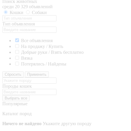
Поиск животных
среди 20 329 объявлений
Кошки
Собаки
Тип объявления
Все объявления
На продажу / Купить
Добрые руки / Взять бесплатно
Вязка
Потерялись / Найдены
Сбросить
Применить
Породы кошек
Выбрать все
Популярные
Каталог пород
Ничего не найдено
Укажите другую породу