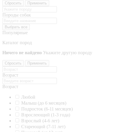
Сбросить
Применить
Породы собак
Выбрать все
Популярные
Каталог пород
Ничего не найдено
Укажите другую породу
Сбросить
Применить
Возраст
Возраст
Любой
Малыш (до 6 месяцев)
Подросток (6-11 месяцев)
Взрослеющий (1-3 года)
Взрослый (4-6 лет)
Стареющий (7-11 лет)