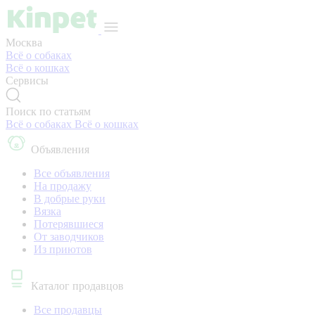
Москва
Всё о собаках
Всё о кошках
Сервисы
Поиск по статьям
Всё о собаках
Всё о кошках
Объявления
Все объявления
На продажу
В добрые руки
Вязка
Потерявшиеся
От заводчиков
Из приютов
Каталог продавцов
Все продавцы