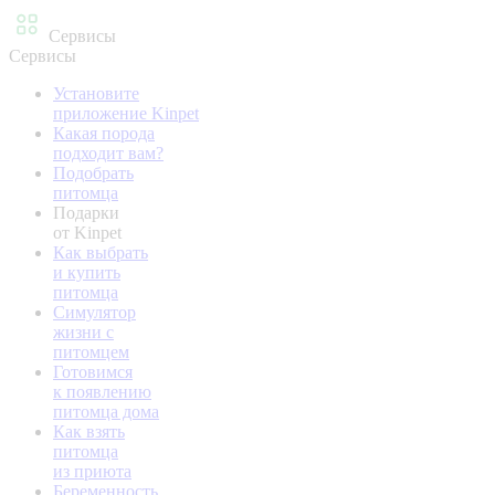
Сервисы
Сервисы
Установите
приложение Kinpet
Какая порода
подходит вам?
Подобрать
питомца
Подарки
от Kinpet
Как выбрать
и купить
питомца
Симулятор
жизни с
питомцем
Готовимся
к появлению
питомца дома
Как взять
питомца
из приюта
Беременность