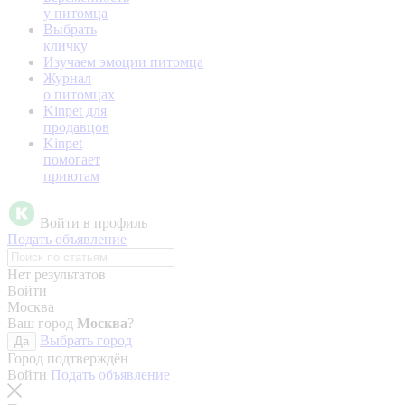
у питомца
Выбрать
кличку
Изучаем эмоции питомца
Журнал
о питомцах
Kinpet для
продавцов
Kinpet
помогает
приютам
Войти в профиль
Подать объявление
Нет результатов
Войти
Москва
Ваш город
Москва
?
Выбрать город
Да
Город подтверждён
Войти
Подать объявление