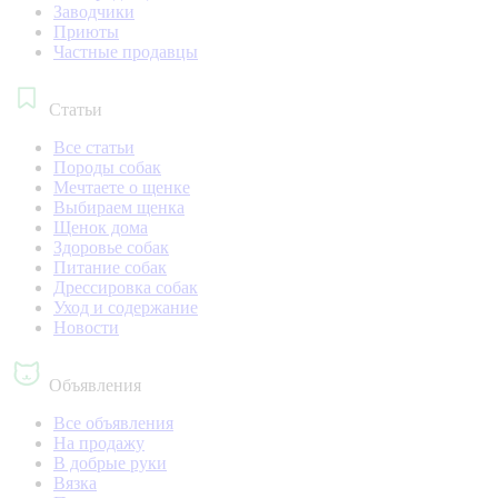
Заводчики
Приюты
Частные продавцы
Статьи
Все статьи
Породы собак
Мечтаете о щенке
Выбираем щенка
Щенок дома
Здоровье собак
Питание собак
Дрессировка собак
Уход и содержание
Новости
Объявления
Все объявления
На продажу
В добрые руки
Вязка