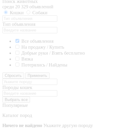
Поиск животных
среди 20 329 объявлений
Кошки
Собаки
Тип объявления
Все объявления
На продажу / Купить
Добрые руки / Взять бесплатно
Вязка
Потерялись / Найдены
Сбросить
Применить
Породы кошек
Выбрать все
Популярные
Каталог пород
Ничего не найдено
Укажите другую породу