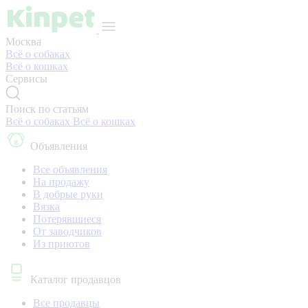
Москва
Всё о собаках
Всё о кошках
Сервисы
Поиск по статьям
Всё о собаках
Всё о кошках
Объявления
Все объявления
На продажу
В добрые руки
Вязка
Потерявшиеся
От заводчиков
Из приютов
Каталог продавцов
Все продавцы