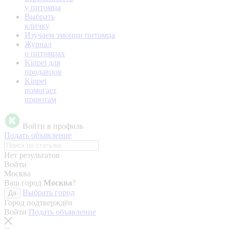
у питомца
Выбрать
кличку
Изучаем эмоции питомца
Журнал
о питомцах
Kinpet для
продавцов
Kinpet
помогает
приютам
Войти в профиль
Подать объявление
Нет результатов
Войти
Москва
Ваш город
Москва
?
Выбрать город
Да
Город подтверждён
Войти
Подать объявление