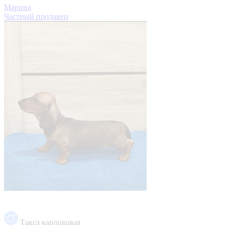
Марина
Частный продавец
Такса карликовая