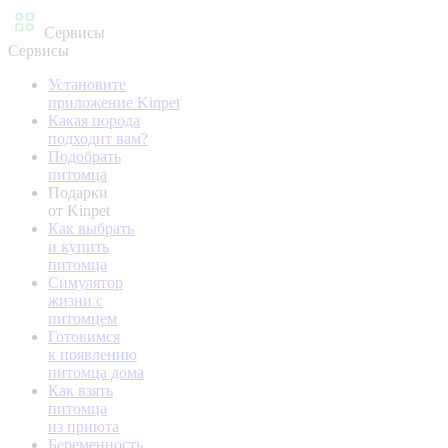
Сервисы
Сервисы
Установите
приложение Kinpet
Какая порода
подходит вам?
Подобрать
питомца
Подарки
от Kinpet
Как выбрать
и купить
питомца
Симулятор
жизни с
питомцем
Готовимся
к появлению
питомца дома
Как взять
питомца
из приюта
Беременность