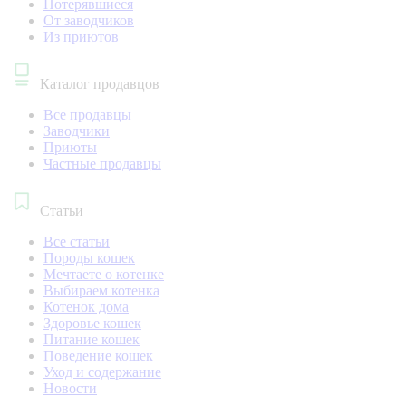
Потерявшиеся
От заводчиков
Из приютов
Каталог продавцов
Все продавцы
Заводчики
Приюты
Частные продавцы
Статьи
Все статьи
Породы кошек
Мечтаете о котенке
Выбираем котенка
Котенок дома
Здоровье кошек
Питание кошек
Поведение кошек
Уход и содержание
Новости