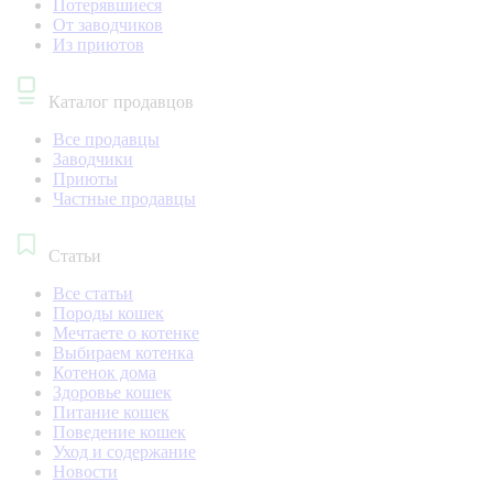
Потерявшиеся
От заводчиков
Из приютов
Каталог продавцов
Все продавцы
Заводчики
Приюты
Частные продавцы
Статьи
Все статьи
Породы кошек
Мечтаете о котенке
Выбираем котенка
Котенок дома
Здоровье кошек
Питание кошек
Поведение кошек
Уход и содержание
Новости