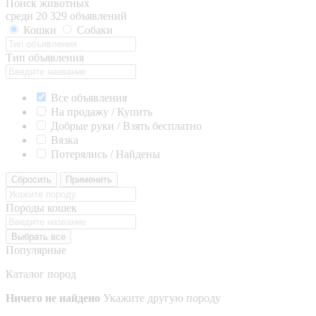
Поиск животных
среди 20 329 объявлений
Кошки
Собаки
Тип объявления
Все объявления
На продажу / Купить
Добрые руки / Взять бесплатно
Вязка
Потерялись / Найдены
Сбросить
Применить
Породы кошек
Выбрать все
Популярные
Каталог пород
Ничего не найдено
Укажите другую породу