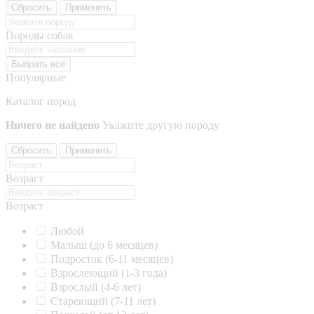
Сбросить
Применить
Породы собак
Выбрать все
Популярные
Каталог пород
Ничего не найдено
Укажите другую породу
Сбросить
Применить
Возраст
Возраст
Любой
Малыш (до 6 месяцев)
Подросток (6-11 месяцев)
Взрослеющий (1-3 года)
Взрослый (4-6 лет)
Стареющий (7-11 лет)