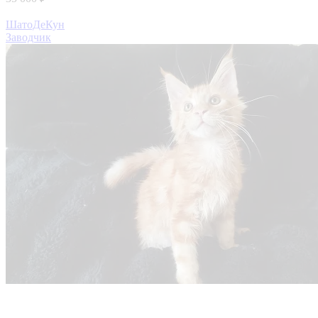
ШатоДеКун
Заводчик