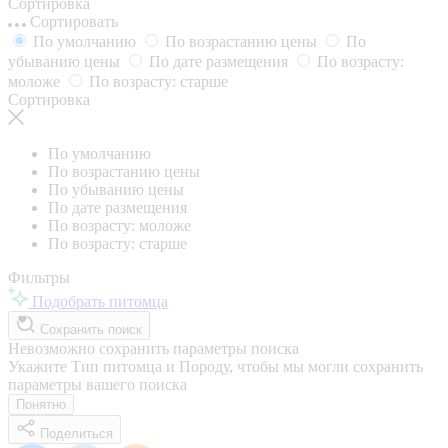
Сортировка
Сортировать
По умолчанию
По возрастанию цены
По
убыванию цены
По дате размещения
По возрасту:
моложе
По возрасту: старше
Сортировка
По умолчанию
По возрастанию цены
По убыванию цены
По дате размещения
По возрасту: моложе
По возрасту: старше
Фильтры
Подобрать питомца
Сохранить поиск
Невозможно сохранить параметры поиска
Укажите Тип питомца и Породу, чтобы мы могли сохранить
параметры вашего поиска
Понятно
Поделиться