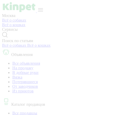
Москва
Всё о собаках
Всё о кошках
Сервисы
Поиск по статьям
Всё о собаках
Всё о кошках
Объявления
Все объявления
На продажу
В добрые руки
Вязка
Потерявшиеся
От заводчиков
Из приютов
Каталог продавцов
Все продавцы