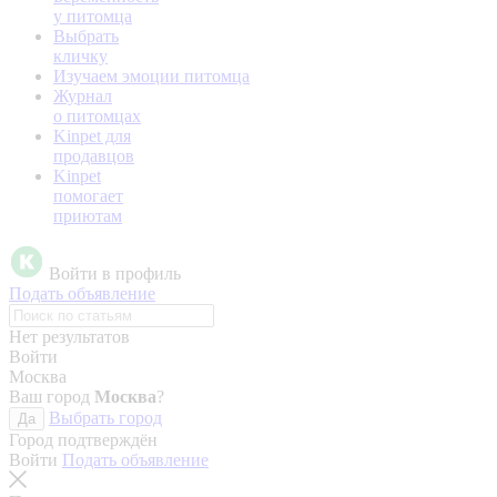
у питомца
Выбрать
кличку
Изучаем эмоции питомца
Журнал
о питомцах
Kinpet для
продавцов
Kinpet
помогает
приютам
Войти в профиль
Подать объявление
Нет результатов
Войти
Москва
Ваш город
Москва
?
Выбрать город
Да
Город подтверждён
Войти
Подать объявление