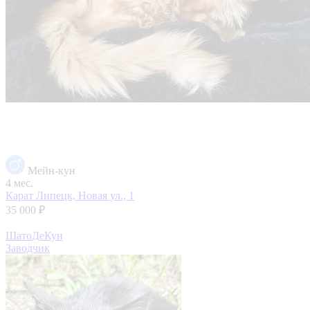
Мейн-кун
4 мес.
Карат
Липецк, Новая ул., 1
35 000 ₽
ШатоДеКун
Заводчик