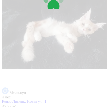
Мейн-кун
4 мес.
Кензо
Липецк, Новая ул., 1
35 000 ₽