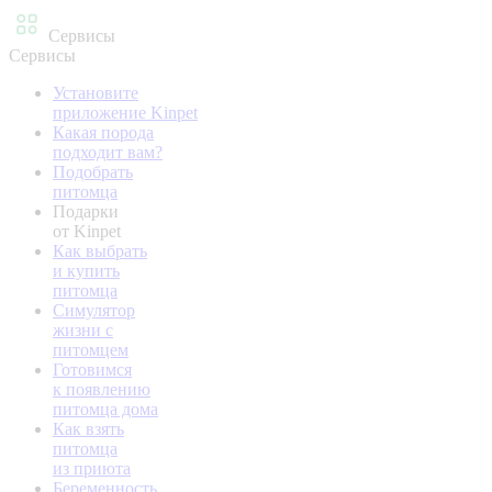
Сервисы
Сервисы
Установите
приложение Kinpet
Какая порода
подходит вам?
Подобрать
питомца
Подарки
от Kinpet
Как выбрать
и купить
питомца
Симулятор
жизни с
питомцем
Готовимся
к появлению
питомца дома
Как взять
питомца
из приюта
Беременность