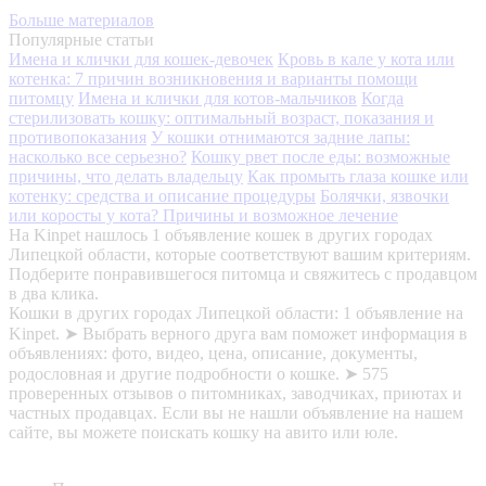
Больше материалов
Популярные статьи
Имена и клички для кошек-девочек
Кровь в кале у кота или
котенка: 7 причин возникновения и варианты помощи
питомцу
Имена и клички для котов-мальчиков
Когда
стерилизовать кошку: оптимальный возраст, показания и
противопоказания
У кошки отнимаются задние лапы:
насколько все серьезно?
Кошку рвет после еды: возможные
причины, что делать владельцу
Как промыть глаза кошке или
котенку: средства и описание процедуры
Болячки, язвочки
или коросты у кота? Причины и возможное лечение
На Kinpet нашлось 1 объявление кошек в других городах
Липецкой области, которые соответствуют вашим критериям.
Подберите понравившегося питомца и свяжитесь с продавцом
в два клика.
Кошки в других городах Липецкой области: 1 объявление на
Kinpet. ➤ Выбрать верного друга вам поможет информация в
объявлениях: фото, видео, цена, описание, документы,
родословная и другие подробности о кошке. ➤ 575
проверенных отзывов о питомниках, заводчиках, приютах и
частных продавцах. Если вы не нашли объявление на нашем
сайте, вы можете поискать кошку на авито или юле.