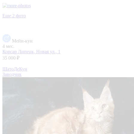
Еще 2 фото
Мейн-кун
4 мес.
Корсар
Липецк, Новая ул., 1
35 000 ₽
ШатоДеКун
Заводчик