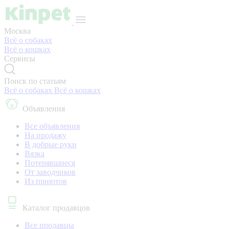
Москва
Всё о собаках
Всё о кошках
Сервисы
Поиск по статьям
Всё о собаках
Всё о кошках
Объявления
Все объявления
На продажу
В добрые руки
Вязка
Потерявшиеся
От заводчиков
Из приютов
Каталог продавцов
Все продавцы