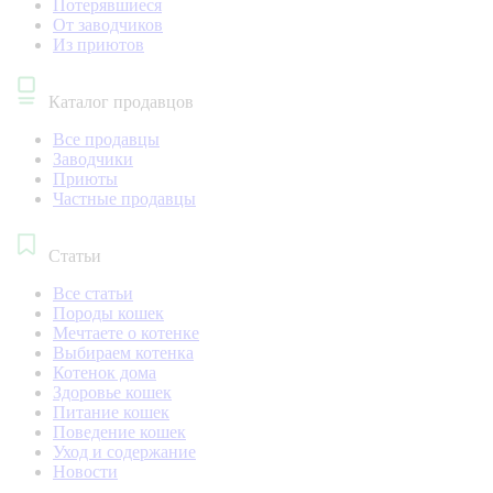
Потерявшиеся
От заводчиков
Из приютов
Каталог продавцов
Все продавцы
Заводчики
Приюты
Частные продавцы
Статьи
Все статьи
Породы кошек
Мечтаете о котенке
Выбираем котенка
Котенок дома
Здоровье кошек
Питание кошек
Поведение кошек
Уход и содержание
Новости