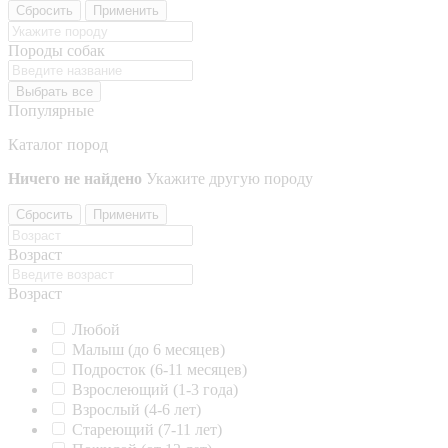
Сбросить
Применить
Породы собак
Выбрать все
Популярные
Каталог пород
Ничего не найдено
Укажите другую породу
Сбросить
Применить
Возраст
Возраст
Любой
Малыш (до 6 месяцев)
Подросток (6-11 месяцев)
Взрослеющий (1-3 года)
Взрослый (4-6 лет)
Стареющий (7-11 лет)