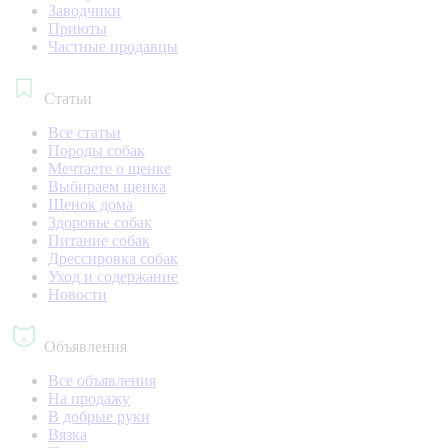
Заводчики
Приюты
Частные продавцы
Статьи
Все статьи
Породы собак
Мечтаете о щенке
Выбираем щенка
Щенок дома
Здоровье собак
Питание собак
Дрессировка собак
Уход и содержание
Новости
Объявления
Все объявления
На продажу
В добрые руки
Вязка