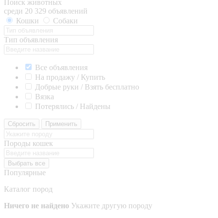
Поиск животных
среди 20 329 объявлений
Кошки
Собаки
Тип объявления
Все объявления
На продажу / Купить
Добрые руки / Взять бесплатно
Вязка
Потерялись / Найдены
Сбросить
Применить
Породы кошек
Выбрать все
Популярные
Каталог пород
Ничего не найдено
Укажите другую породу