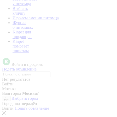
у питомца
Выбрать
кличку
Изучаем эмоции питомца
Журнал
о питомцах
Kinpet для
продавцов
Kinpet
помогает
приютам
Войти в профиль
Подать объявление
Нет результатов
Войти
Москва
Ваш город
Москва
?
Выбрать город
Да
Город подтверждён
Войти
Подать объявление