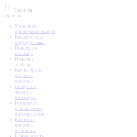
Сервисы
Сервисы
Установите
приложение Kinpet
Какая порода
подходит вам?
Подобрать
питомца
Подарки
от Kinpet
Как выбрать
и купить
питомца
Симулятор
жизни с
питомцем
Готовимся
к появлению
питомца дома
Как взять
питомца
из приюта
Беременность