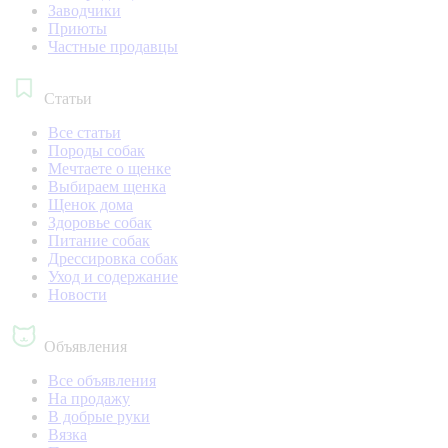
Заводчики
Приюты
Частные продавцы
Статьи
Все статьи
Породы собак
Мечтаете о щенке
Выбираем щенка
Щенок дома
Здоровье собак
Питание собак
Дрессировка собак
Уход и содержание
Новости
Объявления
Все объявления
На продажу
В добрые руки
Вязка