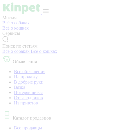
Москва
Всё о собаках
Всё о кошках
Сервисы
Поиск по статьям
Всё о собаках
Всё о кошках
Объявления
Все объявления
На продажу
В добрые руки
Вязка
Потерявшиеся
От заводчиков
Из приютов
Каталог продавцов
Все продавцы