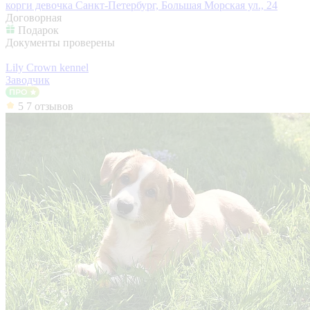
корги девочка
Санкт-Петербург, Большая Морская ул., 24
Договорная
Подарок
Документы проверены
Lily Crown kennel
Заводчик
5
7 отзывов