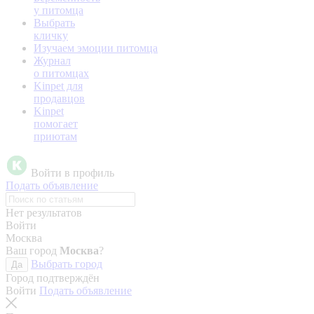
у питомца
Выбрать
кличку
Изучаем эмоции питомца
Журнал
о питомцах
Kinpet для
продавцов
Kinpet
помогает
приютам
Войти в профиль
Подать объявление
Нет результатов
Войти
Москва
Ваш город
Москва
?
Выбрать город
Да
Город подтверждён
Войти
Подать объявление