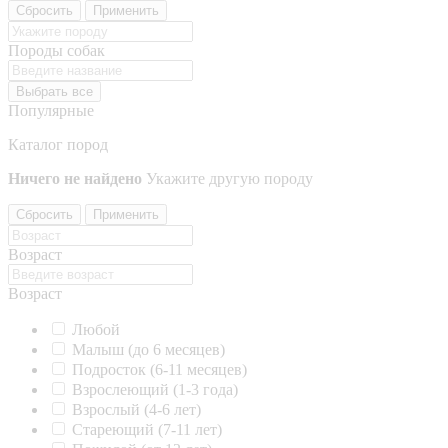
Сбросить
Применить
Породы собак
Выбрать все
Популярные
Каталог пород
Ничего не найдено
Укажите другую породу
Сбросить
Применить
Возраст
Возраст
Любой
Малыш (до 6 месяцев)
Подросток (6-11 месяцев)
Взрослеющий (1-3 года)
Взрослый (4-6 лет)
Стареющий (7-11 лет)