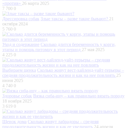
«против»
26 марта 2025
7 700
0
Дрессировка собак
Злые таксы – разве такие бывают?
21
октября 2024
5 760
0
Уход и содержание
Сколько длится беременность у корги,
этапы и помощь питомцу в этот период
27 мая 2025
4 225
0
Выбираем щенка
Сколько живут вест-хайленд-уайт-терьеры –
средняя продолжительность жизни и как на нее повлиять
25
июня 2025
4 740
0
Здоровье собак
Вязка сиба-ину – как правильно вязать породу
18 ноября 2025
3 619
0
Щенок дома
Сколько живут лабрадоры – средняя
продолжительность жизни и как ее увеличить
24 апреля