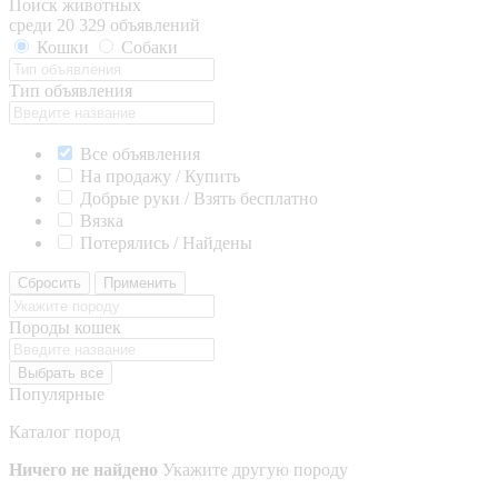
Поиск животных
среди 20 329 объявлений
Кошки
Собаки
Тип объявления
Все объявления
На продажу / Купить
Добрые руки / Взять бесплатно
Вязка
Потерялись / Найдены
Сбросить
Применить
Породы кошек
Выбрать все
Популярные
Каталог пород
Ничего не найдено
Укажите другую породу