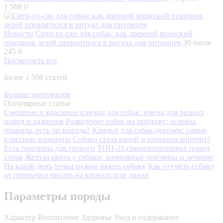
1 568
0
Новости
Сити-го-сан для собак: как древний японский
праздник детей превратился в ритуал для питомцев
30 июля
245
0
Посмотреть все
Более 1 500 статей
Больше материалов
Популярные статьи
Смешные и красивые клички для собак: имена для разных
пород и размеров
Разведение собак на продажу: основы,
правила, есть ли выгода?
Клички для собак-девочек: самые
классные варианты
Собака стала вялой и потеряла аппетит?
Есть причины для тревоги
ТОП-25 гипоаллергенных пород
собак
Желтая рвота у собаки: возможные причины и лечение
На какой день течки нужно вязать собаку
Как отучить собаку
от привычки писать на кровать или диван
Параметры породы
Характер
Воспитание
Здоровье
Уход и содержание