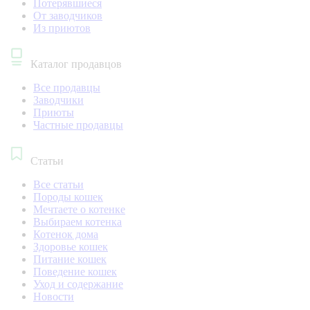
Потерявшиеся
От заводчиков
Из приютов
Каталог продавцов
Все продавцы
Заводчики
Приюты
Частные продавцы
Статьи
Все статьи
Породы кошек
Мечтаете о котенке
Выбираем котенка
Котенок дома
Здоровье кошек
Питание кошек
Поведение кошек
Уход и содержание
Новости