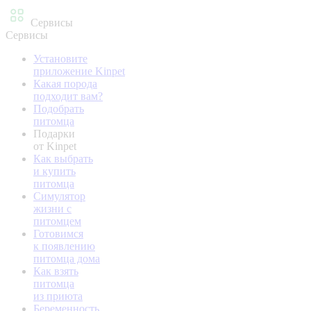
Сервисы
Сервисы
Установите
приложение Kinpet
Какая порода
подходит вам?
Подобрать
питомца
Подарки
от Kinpet
Как выбрать
и купить
питомца
Симулятор
жизни с
питомцем
Готовимся
к появлению
питомца дома
Как взять
питомца
из приюта
Беременность