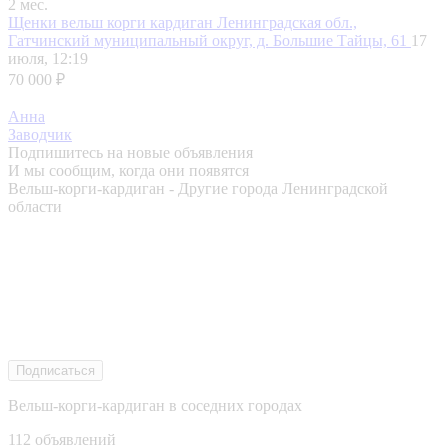
2 мес.
Щенки вельш корги кардиган
Ленинградская обл.,
Гатчинский муниципальный округ, д. Большие Тайцы, 61
17
июля, 12:19
70 000 ₽
Анна
Заводчик
Подпишитесь на новые объявления
И мы сообщим, когда они появятся
Вельш-корги-кардиган - Другие города Ленинградской
области
Подписаться
Вельш-корги-кардиган в соседних городах
112 объявлений