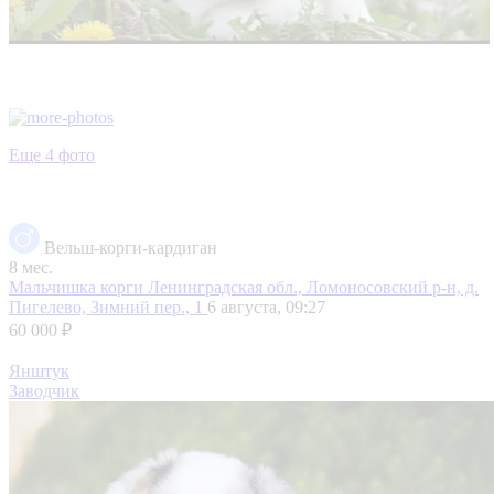
Еще 4 фото
Вельш-корги-кардиган
8 мес.
Мальчишка корги
Ленинградская обл., Ломоносовский р-н, д.
Пигелево, Зимний пер., 1
6 августа, 09:27
60 000 ₽
Янштук
Заводчик