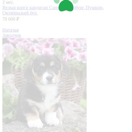
2 мес.
Вельш корги кардиган
Санкт-Петербург, Пушкин,
Октябрьский бул.
70 000 ₽
Наталья
Заводчик