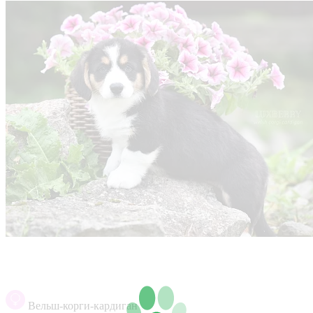
Вельш-корги-кардиган