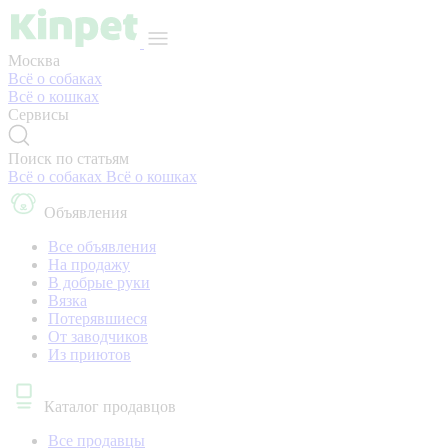
Москва
Всё о собаках
Всё о кошках
Сервисы
Поиск по статьям
Всё о собаках
Всё о кошках
Объявления
Все объявления
На продажу
В добрые руки
Вязка
Потерявшиеся
От заводчиков
Из приютов
Каталог продавцов
Все продавцы