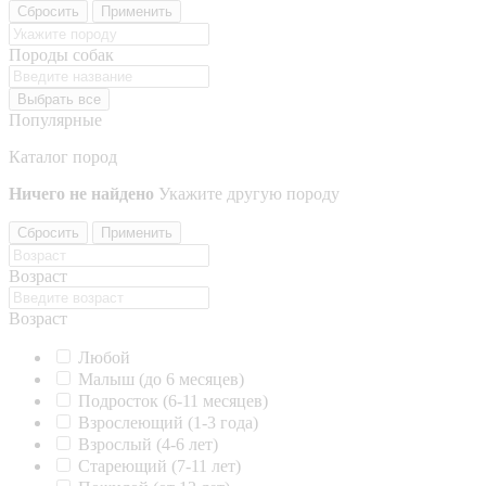
Сбросить
Применить
Породы собак
Выбрать все
Популярные
Каталог пород
Ничего не найдено
Укажите другую породу
Сбросить
Применить
Возраст
Возраст
Любой
Малыш (до 6 месяцев)
Подросток (6-11 месяцев)
Взрослеющий (1-3 года)
Взрослый (4-6 лет)
Стареющий (7-11 лет)