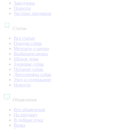
Заводчики
Приюты
Частные продавцы
Статьи
Все статьи
Породы собак
Мечтаете о щенке
Выбираем щенка
Щенок дома
Здоровье собак
Питание собак
Дрессировка собак
Уход и содержание
Новости
Объявления
Все объявления
На продажу
В добрые руки
Вязка