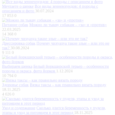
Мечтаете о щенке
Все виды зенненхундов: 4 породы с
описанием и фото
30.07.2024
17 853
0
Питание собак
Можно ли тыкву собакам – «за» и «против»
22.03.2025
14 368
0
Дрессировка собак
Почему чихуахуа такие злые – или это не
так?
30.08.2024
9 111
0
Выбираем щенка
Белый йоркширский терьер – особенности
породы и окраса, фото йорков
1.12.2024
10 794
0
Здоровье собак
Вязка таксы – как правильно вязать породу
18.11.2025
4 026
0
Уход и содержание
Сколько длится беременность у пуделя,
этапы и уход за питомцем в этот период
18.11.2025