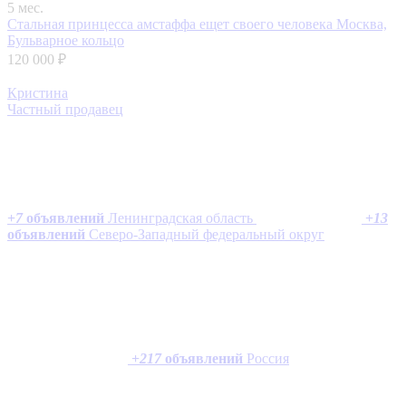
5 мес.
Стальная принцесса амстаффа ещет своего человека
Москва,
Бульварное кольцо
120 000 ₽
Кристина
Частный продавец
+
7
объявлений
Ленинградская область
+
13
объявлений
Северо-Западный федеральный округ
+
217
объявлений
Россия