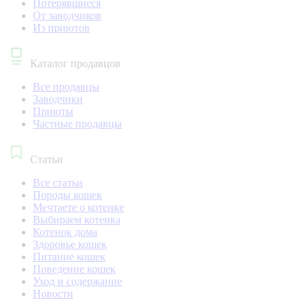
Потерявшиеся
От заводчиков
Из приютов
Каталог продавцов
Все продавцы
Заводчики
Приюты
Частные продавцы
Статьи
Все статьи
Породы кошек
Мечтаете о котенке
Выбираем котенка
Котенок дома
Здоровье кошек
Питание кошек
Поведение кошек
Уход и содержание
Новости