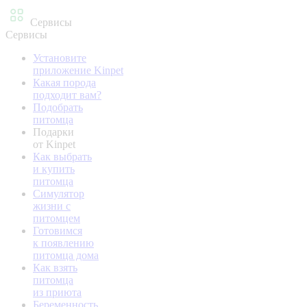
Сервисы
Сервисы
Установите
приложение Kinpet
Какая порода
подходит вам?
Подобрать
питомца
Подарки
от Kinpet
Как выбрать
и купить
питомца
Симулятор
жизни с
питомцем
Готовимся
к появлению
питомца дома
Как взять
питомца
из приюта
Беременность