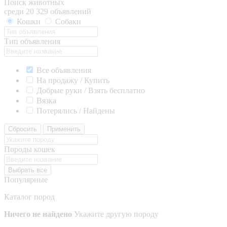
Поиск животных
среди 20 329 объявлений
Кошки
Собаки
Тип объявления
Все объявления
На продажу / Купить
Добрые руки / Взять бесплатно
Вязка
Потерялись / Найдены
Сбросить
Применить
Породы кошек
Выбрать все
Популярные
Каталог пород
Ничего не найдено
Укажите другую породу