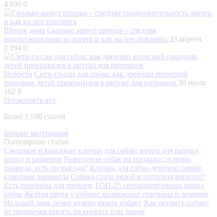
4 936
0
Щенок дома
Сколько живут шпицы – средняя
продолжительность жизни и как на нее повлиять
23 апреля
2 194
0
Новости
Сити-го-сан для собак: как древний японский
праздник детей превратился в ритуал для питомцев
30 июля
162
0
Посмотреть все
Более 1 500 статей
Больше материалов
Популярные статьи
Смешные и красивые клички для собак: имена для разных
пород и размеров
Разведение собак на продажу: основы,
правила, есть ли выгода?
Клички для собак-девочек: самые
классные варианты
Собака стала вялой и потеряла аппетит?
Есть причины для тревоги
ТОП-25 гипоаллергенных пород
собак
Желтая рвота у собаки: возможные причины и лечение
На какой день течки нужно вязать собаку
Как отучить собаку
от привычки писать на кровать или диван