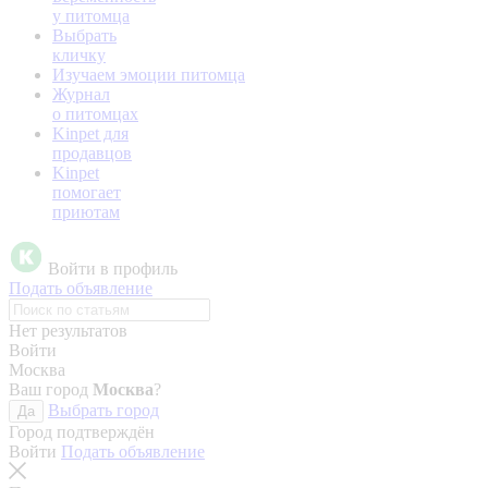
у питомца
Выбрать
кличку
Изучаем эмоции питомца
Журнал
о питомцах
Kinpet для
продавцов
Kinpet
помогает
приютам
Войти в профиль
Подать объявление
Нет результатов
Войти
Москва
Ваш город
Москва
?
Выбрать город
Да
Город подтверждён
Войти
Подать объявление