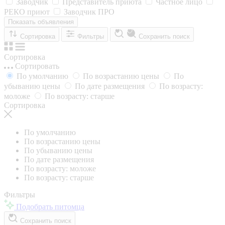
Заводчик
Представитель приюта
Частное лицо
РЕКО приют
Заводчик ПРО
Показать объявления
Сортировка
Фильтры
Сохранить поиск
Сортировка
Сортировать
По умолчанию
По возрастанию цены
По
убыванию цены
По дате размещения
По возрасту:
моложе
По возрасту: старше
Сортировка
По умолчанию
По возрастанию цены
По убыванию цены
По дате размещения
По возрасту: моложе
По возрасту: старше
Фильтры
Подобрать питомца
Сохранить поиск