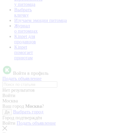
у питомца
Выбрать
кличку
Изучаем эмоции питомца
Журнал
о питомцах
Kinpet для
продавцов
Kinpet
помогает
приютам
Войти в профиль
Подать объявление
Нет результатов
Войти
Москва
Ваш город
Москва
?
Выбрать город
Да
Город подтверждён
Войти
Подать объявление