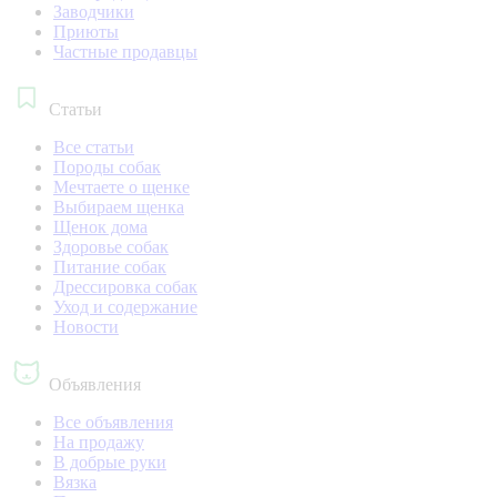
Заводчики
Приюты
Частные продавцы
Статьи
Все статьи
Породы собак
Мечтаете о щенке
Выбираем щенка
Щенок дома
Здоровье собак
Питание собак
Дрессировка собак
Уход и содержание
Новости
Объявления
Все объявления
На продажу
В добрые руки
Вязка