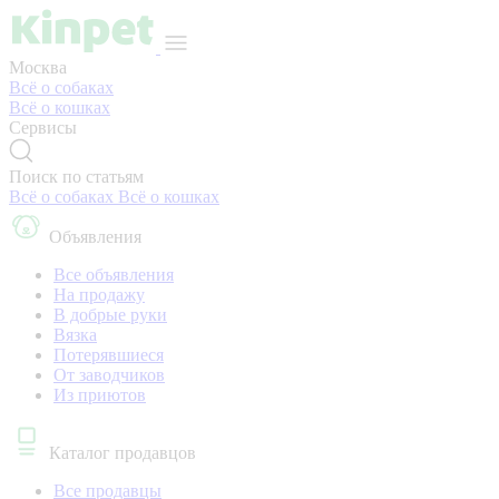
Москва
Всё о собаках
Всё о кошках
Сервисы
Поиск по статьям
Всё о собаках
Всё о кошках
Объявления
Все объявления
На продажу
В добрые руки
Вязка
Потерявшиеся
От заводчиков
Из приютов
Каталог продавцов
Все продавцы