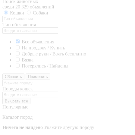
Поиск животных
среди 20 329 объявлений
Кошки
Собаки
Тип объявления
Все объявления
На продажу / Купить
Добрые руки / Взять бесплатно
Вязка
Потерялись / Найдены
Сбросить
Применить
Породы кошек
Выбрать все
Популярные
Каталог пород
Ничего не найдено
Укажите другую породу