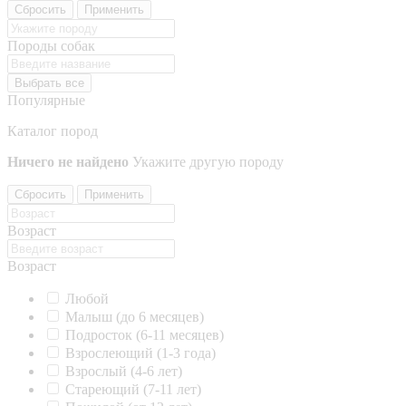
Сбросить
Применить
Породы собак
Выбрать все
Популярные
Каталог пород
Ничего не найдено
Укажите другую породу
Сбросить
Применить
Возраст
Возраст
Любой
Малыш (до 6 месяцев)
Подросток (6-11 месяцев)
Взрослеющий (1-3 года)
Взрослый (4-6 лет)
Стареющий (7-11 лет)