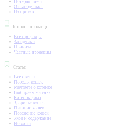
Потерявшиеся
От заводчиков
Из приютов
Каталог продавцов
Все продавцы
Заводчики
Приюты
Частные продавцы
Статьи
Все статьи
Породы кошек
Мечтаете о котенке
Выбираем котенка
Котенок дома
Здоровье кошек
Питание кошек
Поведение кошек
Уход и содержание
Новости