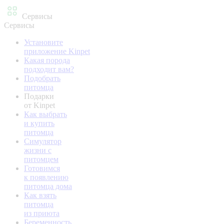
Сервисы
Сервисы
Установите
приложение Kinpet
Какая порода
подходит вам?
Подобрать
питомца
Подарки
от Kinpet
Как выбрать
и купить
питомца
Симулятор
жизни с
питомцем
Готовимся
к появлению
питомца дома
Как взять
питомца
из приюта
Беременность