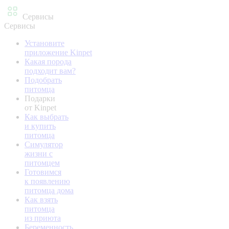
Сервисы
Сервисы
Установите
приложение Kinpet
Какая порода
подходит вам?
Подобрать
питомца
Подарки
от Kinpet
Как выбрать
и купить
питомца
Симулятор
жизни с
питомцем
Готовимся
к появлению
питомца дома
Как взять
питомца
из приюта
Беременность