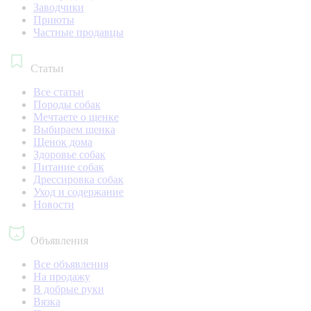
Заводчики
Приюты
Частные продавцы
Статьи
Все статьи
Породы собак
Мечтаете о щенке
Выбираем щенка
Щенок дома
Здоровье собак
Питание собак
Дрессировка собак
Уход и содержание
Новости
Объявления
Все объявления
На продажу
В добрые руки
Вязка