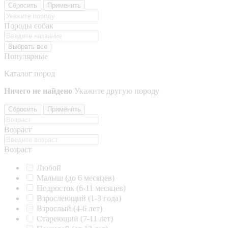
Сбросить
Применить
Породы собак
Выбрать все
Популярные
Каталог пород
Ничего не найдено
Укажите другую породу
Сбросить
Применить
Возраст
Возраст
Любой
Малыш (до 6 месяцев)
Подросток (6-11 месяцев)
Взрослеющий (1-3 года)
Взрослый (4-6 лет)
Стареющий (7-11 лет)