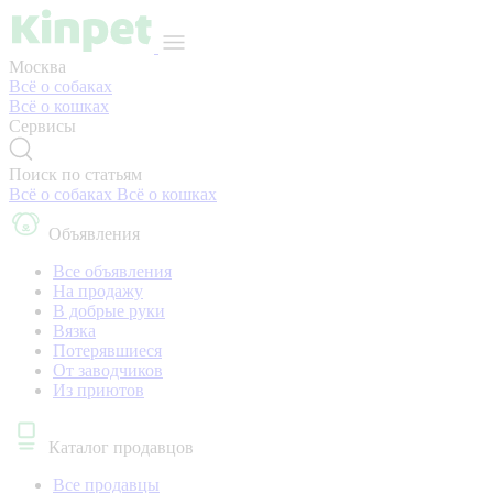
Москва
Всё о собаках
Всё о кошках
Сервисы
Поиск по статьям
Всё о собаках
Всё о кошках
Объявления
Все объявления
На продажу
В добрые руки
Вязка
Потерявшиеся
От заводчиков
Из приютов
Каталог продавцов
Все продавцы