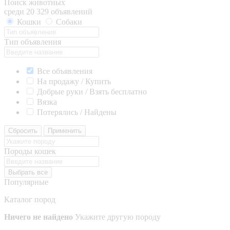
Поиск животных
среди 20 329 объявлений
Кошки
Собаки
Тип объявления
Все объявления
На продажу / Купить
Добрые руки / Взять бесплатно
Вязка
Потерялись / Найдены
Сбросить
Применить
Породы кошек
Выбрать все
Популярные
Каталог пород
Ничего не найдено
Укажите другую породу