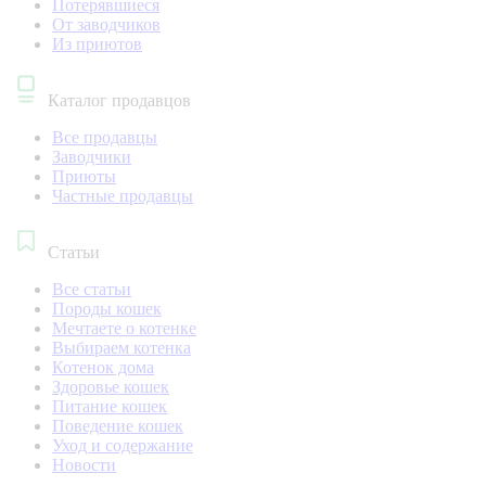
Потерявшиеся
От заводчиков
Из приютов
Каталог продавцов
Все продавцы
Заводчики
Приюты
Частные продавцы
Статьи
Все статьи
Породы кошек
Мечтаете о котенке
Выбираем котенка
Котенок дома
Здоровье кошек
Питание кошек
Поведение кошек
Уход и содержание
Новости