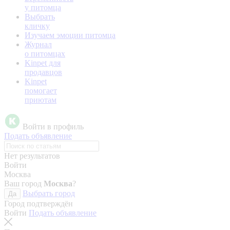
у питомца
Выбрать
кличку
Изучаем эмоции питомца
Журнал
о питомцах
Kinpet для
продавцов
Kinpet
помогает
приютам
Войти в профиль
Подать объявление
Нет результатов
Войти
Москва
Ваш город
Москва
?
Выбрать город
Да
Город подтверждён
Войти
Подать объявление