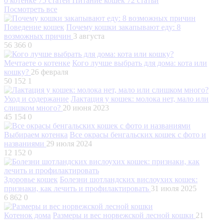
о котенке
75 статей
Питание кошек
72 статьи
Посмотреть все
Поведение кошек
Почему кошки закапывают еду: 8
возможных причин
3 августа
56 366
0
Мечтаете о котенке
Кого лучше выбрать для дома: кота или
кошку?
26 февраля
50 152
1
Уход и содержание
Лактация у кошек: молока нет, мало или
слишком много?
20 июня 2023
45 154
0
Выбираем котенка
Все окрасы бенгальских кошек с фото и
названиями
29 июля 2024
12 152
0
Здоровье кошек
Болезни шотландских вислоухих кошек:
признаки, как лечить и профилактировать
31 июля 2025
6 862
0
Котенок дома
Размеры и вес норвежской лесной кошки
21