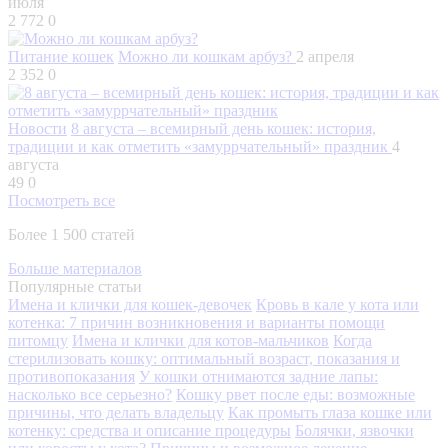
июля
2 772
0
Питание кошек
Можно ли кошкам арбуз?
2 апреля
2 352
0
Новости
8 августа – всемирный день кошек: история,
традиции и как отметить «замуррчательный» праздник
4
августа
49
0
Посмотреть все
Более 1 500 статей
Больше материалов
Популярные статьи
Имена и клички для кошек-девочек
Кровь в кале у кота или
котенка: 7 причин возникновения и варианты помощи
питомцу
Имена и клички для котов-мальчиков
Когда
стерилизовать кошку: оптимальный возраст, показания и
противопоказания
У кошки отнимаются задние лапы:
насколько все серьезно?
Кошку рвет после еды: возможные
причины, что делать владельцу
Как промыть глаза кошке или
котенку: средства и описание процедуры
Болячки, язвочки