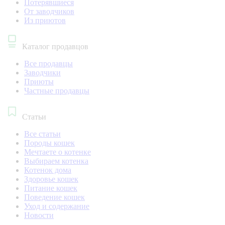
Потерявшиеся
От заводчиков
Из приютов
Каталог продавцов
Все продавцы
Заводчики
Приюты
Частные продавцы
Статьи
Все статьи
Породы кошек
Мечтаете о котенке
Выбираем котенка
Котенок дома
Здоровье кошек
Питание кошек
Поведение кошек
Уход и содержание
Новости