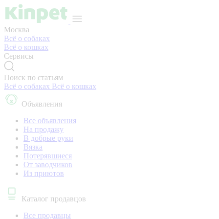
Москва
Всё о собаках
Всё о кошках
Сервисы
Поиск по статьям
Всё о собаках
Всё о кошках
Объявления
Все объявления
На продажу
В добрые руки
Вязка
Потерявшиеся
От заводчиков
Из приютов
Каталог продавцов
Все продавцы