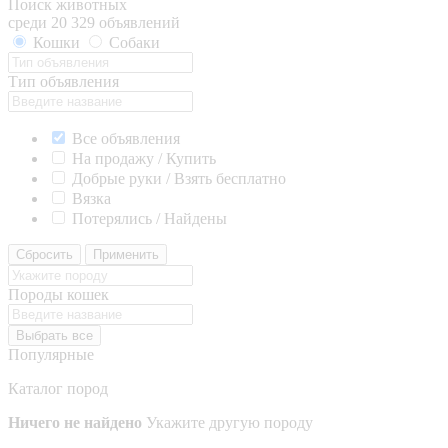
Поиск животных
среди 20 329 объявлений
Кошки
Собаки
Тип объявления
Все объявления
На продажу / Купить
Добрые руки / Взять бесплатно
Вязка
Потерялись / Найдены
Сбросить
Применить
Породы кошек
Выбрать все
Популярные
Каталог пород
Ничего не найдено
Укажите другую породу