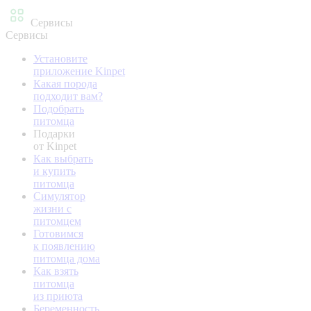
Сервисы
Сервисы
Установите
приложение Kinpet
Какая порода
подходит вам?
Подобрать
питомца
Подарки
от Kinpet
Как выбрать
и купить
питомца
Симулятор
жизни с
питомцем
Готовимся
к появлению
питомца дома
Как взять
питомца
из приюта
Беременность