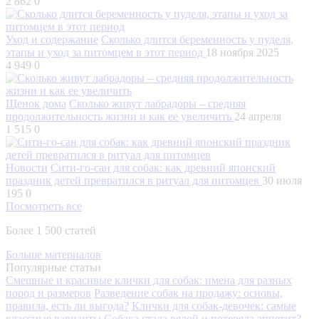
2 862
0
Уход и содержание
Сколько длится беременность у пуделя,
этапы и уход за питомцем в этот период
18 ноября 2025
4 949
0
Щенок дома
Сколько живут лабрадоры – средняя
продолжительность жизни и как ее увеличить
24 апреля
1 515
0
Новости
Сити-го-сан для собак: как древний японский
праздник детей превратился в ритуал для питомцев
30 июля
195
0
Посмотреть все
Более 1 500 статей
Больше материалов
Популярные статьи
Смешные и красивые клички для собак: имена для разных
пород и размеров
Разведение собак на продажу: основы,
правила, есть ли выгода?
Клички для собак-девочек: самые
классные варианты
Собака стала вялой и потеряла аппетит?