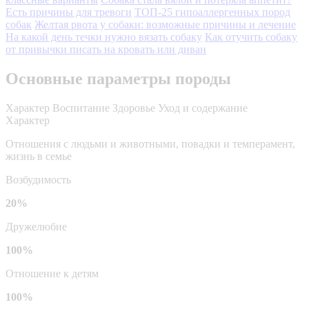
Есть причины для тревоги
ТОП-25 гипоаллергенных пород
собак
Желтая рвота у собаки: возможные причины и лечение
На какой день течки нужно вязать собаку
Как отучить собаку
от привычки писать на кровать или диван
Основные параметры породы
Характер
Воспитание
Здоровье
Уход и содержание
Характер
Отношения с людьми и животными, повадки и темперамент,
жизнь в семье
Возбудимость
20%
Дружелюбие
100%
Отношение к детям
100%