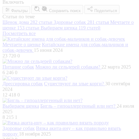
Включить
Фильтры
Сохранить поиск
Поделиться
Статьи по теме
Щенок дома
282 статьи
Здоровье собак
281 статья
Мечтаете о
щенке
153 статьи
Выбираем щенка
119 статей
Посмотреть все
Мечтаете о щенке
Китайские имена для собак-мальчиков и
собак-девочек
15 июня 2024
23 720
0
Питание собак
Можно ли сельдерей собакам?
22 марта 2025
6 246
0
Дрессировка собак
Существуют ли злые корги?
30 сентября
2024
12 418
0
Выбираем щенка
Бигль – гипоаллергенный или нет?
24 июля
2025
8 215
1
Здоровье собак
Вязка акита-ину – как правильно вязать
породу
18 ноября 2025