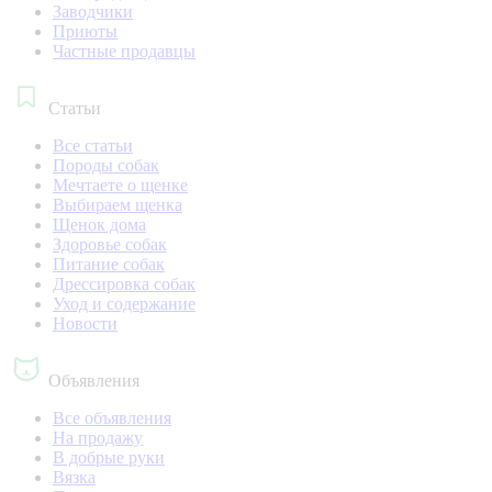
Заводчики
Приюты
Частные продавцы
Статьи
Все статьи
Породы собак
Мечтаете о щенке
Выбираем щенка
Щенок дома
Здоровье собак
Питание собак
Дрессировка собак
Уход и содержание
Новости
Объявления
Все объявления
На продажу
В добрые руки
Вязка