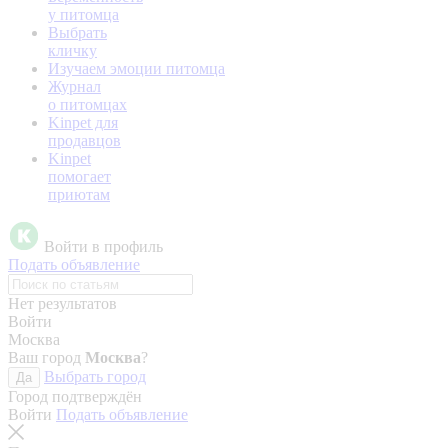
у питомца
Выбрать
кличку
Изучаем эмоции питомца
Журнал
о питомцах
Kinpet для
продавцов
Kinpet
помогает
приютам
Войти в профиль
Подать объявление
Нет результатов
Войти
Москва
Ваш город
Москва
?
Выбрать город
Да
Город подтверждён
Войти
Подать объявление