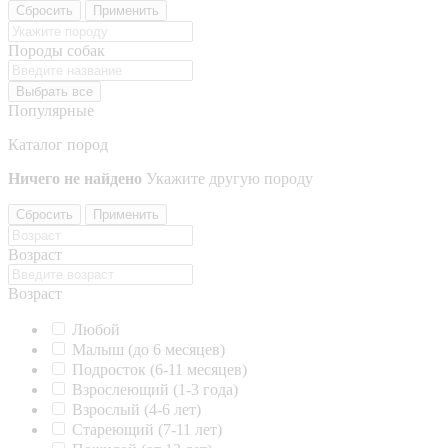
Сбросить
Применить
Породы собак
Выбрать все
Популярные
Каталог пород
Ничего не найдено
Укажите другую породу
Сбросить
Применить
Возраст
Возраст
Любой
Малыш (до 6 месяцев)
Подросток (6-11 месяцев)
Взрослеющий (1-3 года)
Взрослый (4-6 лет)
Стареющий (7-11 лет)