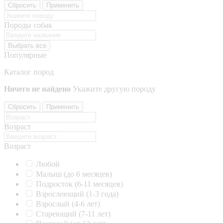
Сбросить
Применить
Породы собак
Выбрать все
Популярные
Каталог пород
Ничего не найдено
Укажите другую породу
Сбросить
Применить
Возраст
Возраст
Любой
Малыш (до 6 месяцев)
Подросток (6-11 месяцев)
Взрослеющий (1-3 года)
Взрослый (4-6 лет)
Стареющий (7-11 лет)