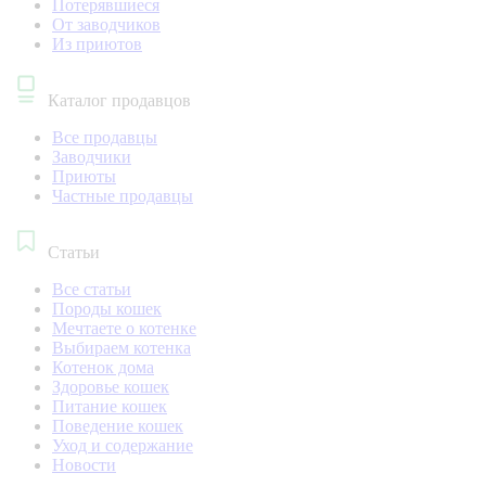
Потерявшиеся
От заводчиков
Из приютов
Каталог продавцов
Все продавцы
Заводчики
Приюты
Частные продавцы
Статьи
Все статьи
Породы кошек
Мечтаете о котенке
Выбираем котенка
Котенок дома
Здоровье кошек
Питание кошек
Поведение кошек
Уход и содержание
Новости