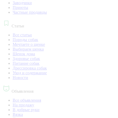
Заводчики
Приюты
Частные продавцы
Статьи
Все статьи
Породы собак
Мечтаете о щенке
Выбираем щенка
Щенок дома
Здоровье собак
Питание собак
Дрессировка собак
Уход и содержание
Новости
Объявления
Все объявления
На продажу
В добрые руки
Вязка