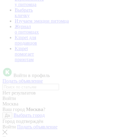
у питомца
Выбрать
кличку
Изучаем эмоции питомца
Журнал
о питомцах
Kinpet для
продавцов
Kinpet
помогает
приютам
Войти в профиль
Подать объявление
Нет результатов
Войти
Москва
Ваш город
Москва
?
Выбрать город
Да
Город подтверждён
Войти
Подать объявление