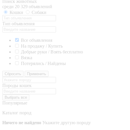
Поиск животных
среди 20 329 объявлений
Кошки
Собаки
Тип объявления
Все объявления
На продажу / Купить
Добрые руки / Взять бесплатно
Вязка
Потерялись / Найдены
Сбросить
Применить
Породы кошек
Выбрать все
Популярные
Каталог пород
Ничего не найдено
Укажите другую породу