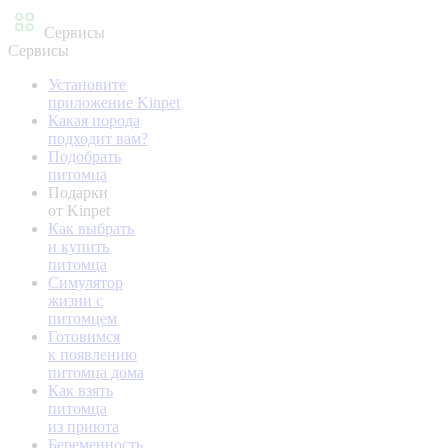
Сервисы
Сервисы
Установите
приложение Kinpet
Какая порода
подходит вам?
Подобрать
питомца
Подарки
от Kinpet
Как выбрать
и купить
питомца
Симулятор
жизни с
питомцем
Готовимся
к появлению
питомца дома
Как взять
питомца
из приюта
Беременность