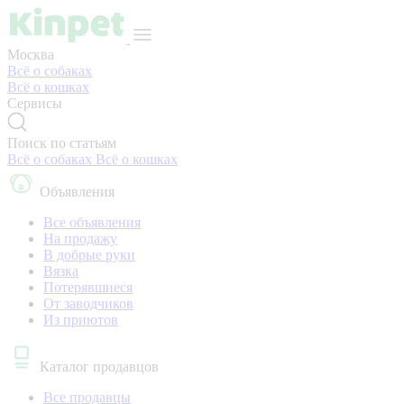
Москва
Всё о собаках
Всё о кошках
Сервисы
Поиск по статьям
Всё о собаках
Всё о кошках
Объявления
Все объявления
На продажу
В добрые руки
Вязка
Потерявшиеся
От заводчиков
Из приютов
Каталог продавцов
Все продавцы