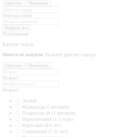
Сбросить
Применить
Породы собак
Выбрать все
Популярные
Каталог пород
Ничего не найдено
Укажите другую породу
Сбросить
Применить
Возраст
Возраст
Любой
Малыш (до 6 месяцев)
Подросток (6-11 месяцев)
Взрослеющий (1-3 года)
Взрослый (4-6 лет)
Стареющий (7-11 лет)