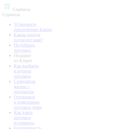
Сервисы
Сервисы
Установите
приложение Kinpet
Какая порода
подходит вам?
Подобрать
питомца
Подарки
от Kinpet
Как выбрать
и купить
питомца
Симулятор
жизни с
питомцем
Готовимся
к появлению
питомца дома
Как взять
питомца
из приюта
Беременность