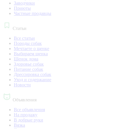
Заводчики
Приюты
Частные продавцы
Статьи
Все статьи
Породы собак
Мечтаете о щенке
Выбираем щенка
Щенок дома
Здоровье собак
Питание собак
Дрессировка собак
Уход и содержание
Новости
Объявления
Все объявления
На продажу
В добрые руки
Вязка