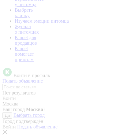
у питомца
Выбрать
кличку
Изучаем эмоции питомца
Журнал
о питомцах
Kinpet для
продавцов
Kinpet
помогает
приютам
Войти в профиль
Подать объявление
Нет результатов
Войти
Москва
Ваш город
Москва
?
Выбрать город
Да
Город подтверждён
Войти
Подать объявление