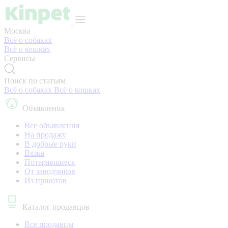
Москва
Всё о собаках
Всё о кошках
Сервисы
Поиск по статьям
Всё о собаках
Всё о кошках
Объявления
Все объявления
На продажу
В добрые руки
Вязка
Потерявшиеся
От заводчиков
Из приютов
Каталог продавцов
Все продавцы