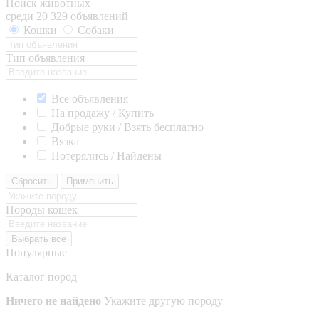
Поиск животных
среди 20 329 объявлений
Кошки
Собаки
Тип объявления
Все объявления
На продажу / Купить
Добрые руки / Взять бесплатно
Вязка
Потерялись / Найдены
Сбросить
Применить
Породы кошек
Выбрать все
Популярные
Каталог пород
Ничего не найдено
Укажите другую породу