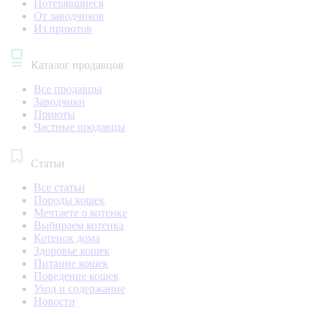
Потерявшиеся
От заводчиков
Из приютов
Каталог продавцов
Все продавцы
Заводчики
Приюты
Частные продавцы
Статьи
Все статьи
Породы кошек
Мечтаете о котенке
Выбираем котенка
Котенок дома
Здоровье кошек
Питание кошек
Поведение кошек
Уход и содержание
Новости